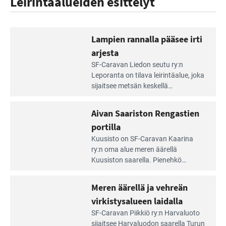
Leirintäalueiden esittelyt
Lampien rannalla pääsee irti
arjesta
Lue
SF-Caravan Liedon seutu ry:n
Leirintäoppaan
Leporanta on tilava leirintäalue, joka
artikkeli:
sijaitsee metsän kes­kellä
Lampien
kirkasvetisen lammen ympärillä. –
rannalla
Lampi on upea ja puhdas, ja se
Aivan Saariston Rengastien
pääsee
tarjoaa ympäris­töineen kauniit
irti
portilla
maisemat ja loistavat virkistäytymis­
arjesta
Lue
mahdollisuudet.
Kuusisto on SF-Caravan Kaarina
Leirintäoppaan
ry:n oma alue meren äärellä
artikkeli:
Kuusiston saarella. Pie­nehkö
Aivan
caravan-alue on lapsiystävällinen,
Saariston
rauhallinen ja silmiinpistävän siisti.
Meren äärellä ja vehreän
Rengastien
portilla
virkistysalueen laidalla
Lue
SF-Caravan Piikkiö ry:n Harvaluoto
Leirintäoppaan
sijait­see Harvaluodon saarella Turun