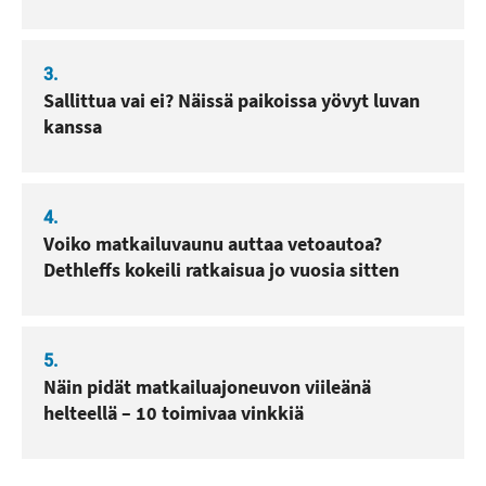
3.
Sallittua vai ei? Näissä paikoissa yövyt luvan
kanssa
4.
Voiko matkailuvaunu auttaa vetoautoa?
Dethleffs kokeili ratkaisua jo vuosia sitten
5.
Näin pidät matkailuajoneuvon viileänä
helteellä – 10 toimivaa vinkkiä