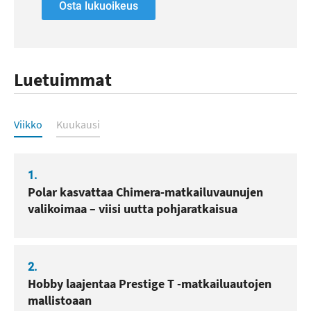
Osta lukuoikeus
Luetuimmat
Luetuimmat
Viikko
Kuukausi
1.
Polar kasvattaa Chimera-matkailuvaunujen
valikoimaa – viisi uutta pohjaratkaisua
2.
Hobby laajentaa Prestige T -matkailuautojen
mallistoaan