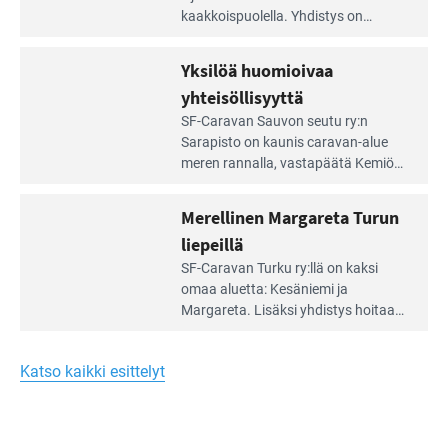
artikkeli:
kaakkois­puolella. Yhdistys on
Meren
vuokrannut käyttöön­sä osan
äärellä
kunnan viiden hehtaarin
Yksilöä huomioivaa
ja
virkistysalueesta.
vehreän
yhteisöllisyyttä
virkistysalueen
Lue
SF-Caravan Sauvon seutu ry:n
laidalla
Leirintäoppaan
Sarapisto on kaunis caravan-alue
artikkeli:
meren rannalla, vasta­päätä Kemiön
Yksilöä
saarta. Alueella on 130 sähköllä
huomioivaa
varustettua caravan-paik­kaa sekä
Merellinen Margareta Turun
yhteisöllisyyttä
kymmenen paikkaa ilman sähköä.
liepeillä
Lue
SF-Caravan Turku ry:llä on kaksi
Leirintäoppaan
omaa aluet­ta: Kesäniemi ja
artikkeli:
Margareta. Lisäksi yhdis­tys hoitaa
Merellinen
Ruissalo Campingin talvialue­
Margareta
toimintaa.
Turun
Katso kaikki esittelyt
liepeillä