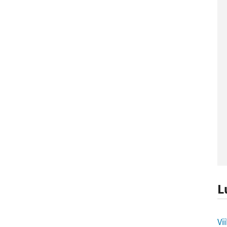
L
L
Vi