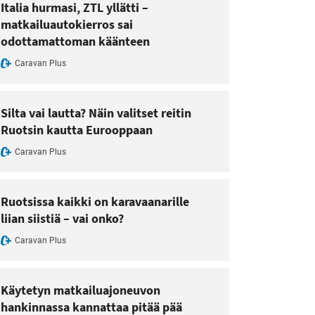
Italia hurmasi, ZTL yllätti –
matkailuautokierros sai
odottamattoman käänteen
Caravan Plus
Silta vai lautta? Näin valitset reitin
Ruotsin kautta Eurooppaan
Caravan Plus
Ruotsissa kaikki on karavaanarille
liian siistiä – vai onko?
Caravan Plus
Käytetyn matkailuajoneuvon
hankinnassa kannattaa pitää pää