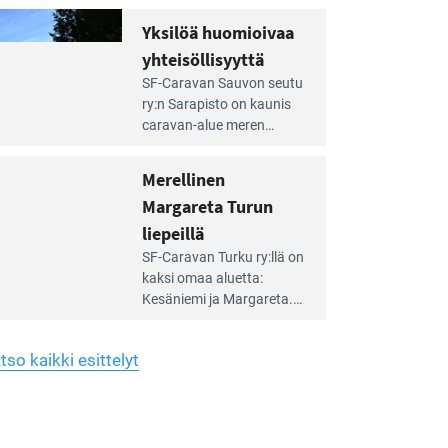
Yhdistys on vuokrannut
hreän
Yksilöä huomioivaa
rkistysalueen
käyttöön­sä osan kunnan
yhteisöllisyyttä
idalla
viiden hehtaarin
e
virkistysalueesta.
SF-Caravan Sauvon seutu
irintäoppaan
ry:n Sarapisto on kaunis
tikkeli:
caravan-alue meren
silöä
rannalla, vasta­päätä
omioivaa
Kemiön saarta. Alueella
Merellinen
teisöllisyyttä
on 130 sähköllä
Margareta Turun
varustettua caravan-paik­
kaa sekä kymmenen
liepeillä
e
paikkaa ilman sähköä.
SF-Caravan Turku ry:llä on
irintäoppaan
kaksi omaa aluet­ta:
tikkeli:
Kesäniemi ja Margareta.
rellinen
rgareta
Lisäksi yhdis­tys hoitaa
urun
Ruissalo Campingin
epeillä
tso kaikki esittelyt
talvialue­toimintaa.