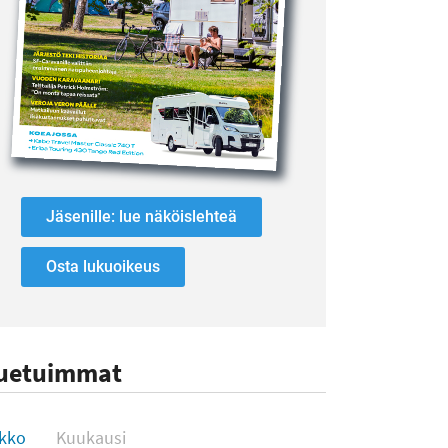
Jäsenille: lue näköislehteä
Osta lukuoikeus
uetuimmat
uetuimmat
ikko
Kuukausi