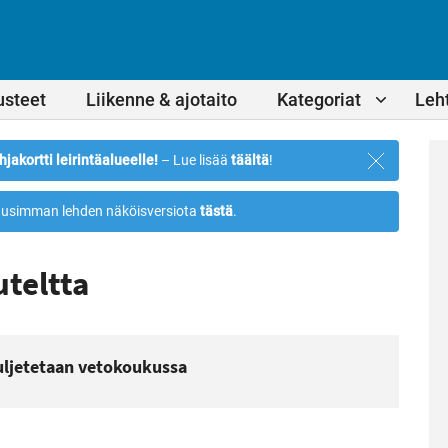
usteet
Liikenne & ajotaito
Kategoriat
Leht
Sulje
hjakortti leirintäalueelle!
– Lue lisää
täältä
!
ilmoitus
usimman lehden näköisversiota
tästä
.
teltta
kuljetetaan vetokoukussa