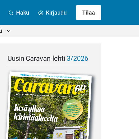
Haku
Kirjaudu
Tilaa
i
Uusin Caravan-lehti
3/2026