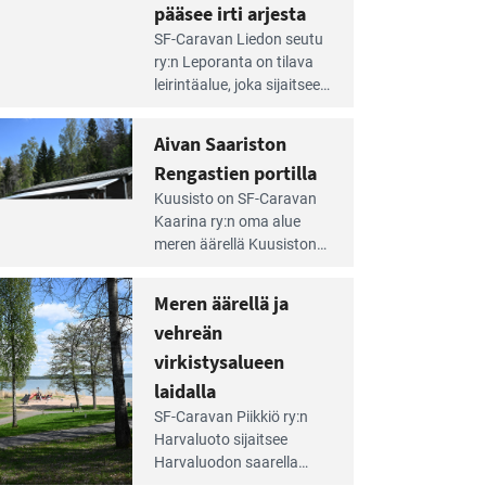
pääsee irti arjesta
e
SF-Caravan Liedon seutu
irintäoppaan
ry:n Leporanta on tilava
tikkeli:
leirintäalue, joka sijaitsee
mpien
metsän kes­kellä
nnalla
kirkasvetisen lammen
Aivan Saariston
äsee
ympärillä. – Lampi on
i
Rengastien portilla
upea ja puhdas, ja se
jesta
e
tarjoaa ympäris­töineen
Kuusisto on SF-Caravan
irintäoppaan
kauniit maisemat ja
Kaarina ry:n oma alue
tikkeli:
loistavat virkistäytymis­
meren äärellä Kuusiston
van
mahdollisuudet.
saarella. Pie­nehkö
ariston
caravan-alue on
Meren äärellä ja
ngastien
lapsiystävällinen,
rtilla
vehreän
rauhallinen ja
silmiinpistävän siisti.
virkistysalueen
e
laidalla
irintäoppaan
SF-Caravan Piikkiö ry:n
tikkeli:
Harvaluoto sijait­see
eren
Harvaluodon saarella
rellä
Turun kaakkois­puolella.