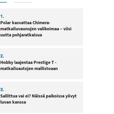
1.
Polar kasvattaa Chimera-
matkailuvaunujen valikoimaa – viisi
uutta pohjaratkaisua
2.
Hobby laajentaa Prestige T -
matkailuautojen mallistoaan
3.
Sallittua vai ei? Näissä paikoissa yövyt
luvan kanssa