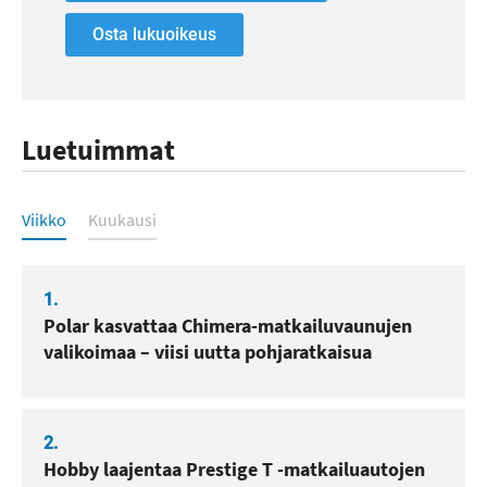
Osta lukuoikeus
Luetuimmat
Luetuimmat
Viikko
Kuukausi
1.
Polar kasvattaa Chimera-matkailuvaunujen
valikoimaa – viisi uutta pohjaratkaisua
2.
Hobby laajentaa Prestige T -matkailuautojen