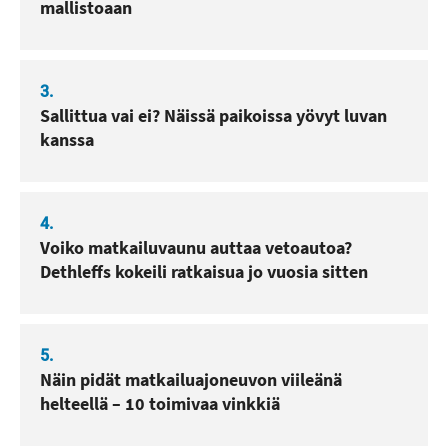
mallistoaan
3.
Sallittua vai ei? Näissä paikoissa yövyt luvan
kanssa
4.
Voiko matkailuvaunu auttaa vetoautoa?
Dethleffs kokeili ratkaisua jo vuosia sitten
5.
Näin pidät matkailuajoneuvon viileänä
helteellä – 10 toimivaa vinkkiä