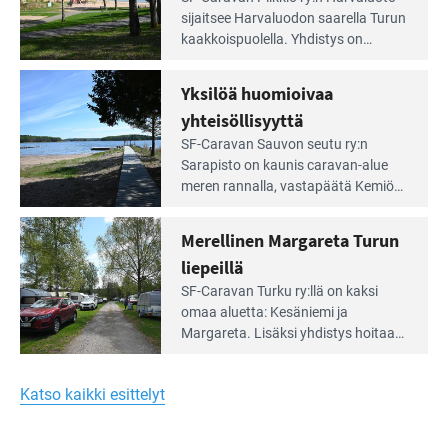
Leirintäoppaan
sijait­see Harvaluodon saarella Turun
artikkeli:
kaakkois­puolella. Yhdistys on
Meren
vuokrannut käyttöön­sä osan
äärellä
kunnan viiden hehtaarin
Yksilöä huomioivaa
ja
virkistysalueesta.
vehreän
yhteisöllisyyttä
virkistysalueen
Lue
SF-Caravan Sauvon seutu ry:n
laidalla
Leirintäoppaan
Sarapisto on kaunis caravan-alue
artikkeli:
meren rannalla, vasta­päätä Kemiön
Yksilöä
saarta. Alueella on 130 sähköllä
huomioivaa
varustettua caravan-paik­kaa sekä
Merellinen Margareta Turun
yhteisöllisyyttä
kymmenen paikkaa ilman sähköä.
liepeillä
Lue
SF-Caravan Turku ry:llä on kaksi
Leirintäoppaan
omaa aluet­ta: Kesäniemi ja
artikkeli:
Margareta. Lisäksi yhdis­tys hoitaa
Merellinen
Ruissalo Campingin talvialue­
Margareta
toimintaa.
Turun
Katso kaikki esittelyt
liepeillä