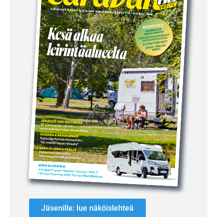
Jäsenille: lue näköislehteä