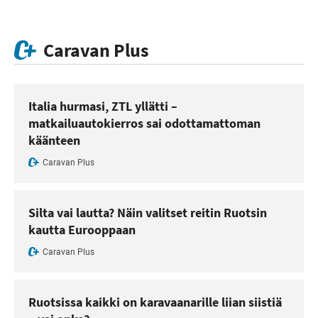
Caravan Plus
Italia hurmasi, ZTL yllätti –
matkailuautokierros sai odottamattoman
käänteen
Caravan Plus
Silta vai lautta? Näin valitset reitin Ruotsin
kautta Eurooppaan
Caravan Plus
Ruotsissa kaikki on karavaanarille liian siistiä