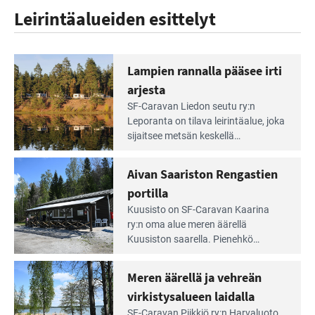
Leirintäalueiden esittelyt
Lampien rannalla pääsee irti
arjesta
Lue
SF-Caravan Liedon seutu ry:n
Leirintäoppaan
Leporanta on tilava leirintäalue, joka
artikkeli:
sijaitsee metsän kes­kellä
Lampien
kirkasvetisen lammen ympärillä. –
rannalla
Lampi on upea ja puhdas, ja se
Aivan Saariston Rengastien
pääsee
tarjoaa ympäris­töineen kauniit
irti
portilla
maisemat ja loistavat virkistäytymis­
arjesta
Lue
mahdollisuudet.
Kuusisto on SF-Caravan Kaarina
Leirintäoppaan
ry:n oma alue meren äärellä
artikkeli:
Kuusiston saarella. Pie­nehkö
Aivan
caravan-alue on lapsiystävällinen,
Saariston
rauhallinen ja silmiinpistävän siisti.
Meren äärellä ja vehreän
Rengastien
portilla
virkistysalueen laidalla
Lue
SF-Caravan Piikkiö ry:n Harvaluoto