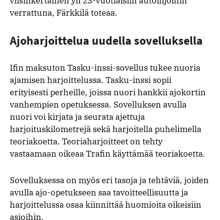
viisinkertainen yli 23-vuotiaisiin autoilijoihin
verrattuna, Färkkilä toteaa.
Ajoharjoittelua uudella sovelluksella
Ifin maksuton Tasku-inssi-sovellus tukee nuoria
ajamisen harjoittelussa. Tasku-inssi sopii
erityisesti perheille, joissa nuori hankkii ajokortin
vanhempien opetuksessa. Sovelluksen avulla
nuori voi kirjata ja seurata ajettuja
harjoituskilometrejä sekä harjoitella puhelimella
teoriakoetta. Teoriaharjoitteet on tehty
vastaamaan oikeaa Trafin käyttämää teoriakoetta.
Sovelluksessa on myös eri tasoja ja tehtäviä, joiden
avulla ajo-opetukseen saa tavoitteellisuutta ja
harjoittelussa osaa kiinnittää huomioita oikeisiin
asioihin.