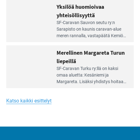
äärellä
kunnan viiden hehtaarin
Yksilöä huomioivaa
ja
virkistysalueesta.
vehreän
yhteisöllisyyttä
virkistysalueen
Lue
SF-Caravan Sauvon seutu ry:n
laidalla
Leirintäoppaan
Sarapisto on kaunis caravan-alue
artikkeli:
meren rannalla, vasta­päätä Kemiön
Yksilöä
saarta. Alueella on 130 sähköllä
huomioivaa
varustettua caravan-paik­kaa sekä
Merellinen Margareta Turun
yhteisöllisyyttä
kymmenen paikkaa ilman sähköä.
liepeillä
Lue
SF-Caravan Turku ry:llä on kaksi
Leirintäoppaan
omaa aluet­ta: Kesäniemi ja
artikkeli:
Margareta. Lisäksi yhdis­tys hoitaa
Merellinen
Ruissalo Campingin talvialue­
Margareta
toimintaa.
Turun
Katso kaikki esittelyt
liepeillä