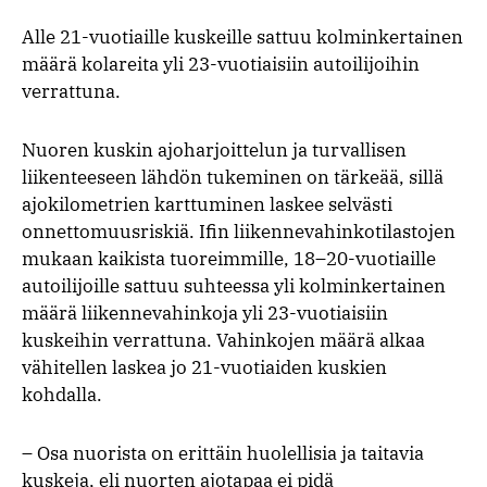
Alle 21-vuotiaille kuskeille sattuu kolminkertainen
määrä kolareita yli 23-vuotiaisiin autoilijoihin
verrattuna.
Nuoren kuskin ajoharjoittelun ja turvallisen
liikenteeseen lähdön tukeminen on tärkeää, sillä
ajokilometrien karttuminen laskee selvästi
onnettomuusriskiä. Ifin liikennevahinkotilastojen
mukaan kaikista tuoreimmille, 18–20-vuotiaille
autoilijoille sattuu suhteessa yli kolminkertainen
määrä liikennevahinkoja yli 23-vuotiaisiin
kuskeihin verrattuna. Vahinkojen määrä alkaa
vähitellen laskea jo 21-vuotiaiden kuskien
kohdalla.
– Osa nuorista on erittäin huolellisia ja taitavia
kuskeja, eli nuorten ajotapaa ei pidä