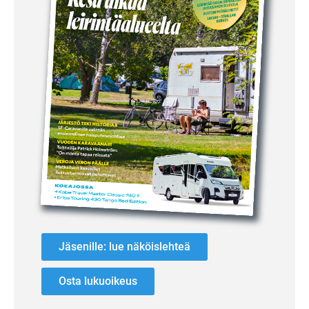
Jäsenille: lue näköislehteä
Osta lukuoikeus