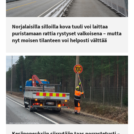
Norjalaisilla silloilla kova tuuli voi laittaa
puristamaan rattia rystyset valkoisena – mutta
nyt moisen tilanteen voi helposti välttää
Kesänopeuksiin siirrytään taas porrastetusti –