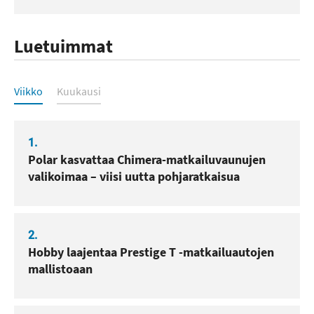
Luetuimmat
Luetuimmat
Viikko
Kuukausi
1.
Polar kasvattaa Chimera-matkailuvaunujen
valikoimaa – viisi uutta pohjaratkaisua
2.
Hobby laajentaa Prestige T -matkailuautojen
mallistoaan