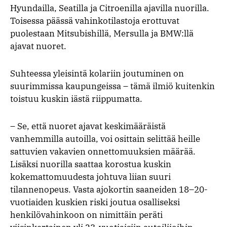
Hyundailla, Seatilla ja Citroenilla ajavilla nuorilla.
Toisessa päässä vahinkotilastoja erottuvat
puolestaan Mitsubishillä, Mersulla ja BMW:llä
ajavat nuoret.
Suhteessa yleisintä kolariin joutuminen on
suurimmissa kaupungeissa – tämä ilmiö kuitenkin
toistuu kuskin iästä riippumatta.
– Se, että nuoret ajavat keskimääräistä
vanhemmilla autoilla, voi osittain selittää heille
sattuvien vakavien onnettomuuksien määrää.
Lisäksi nuorilla saattaa korostua kuskin
kokemattomuudesta johtuva liian suuri
tilannenopeus. Vasta ajokortin saaneiden 18–20-
vuotiaiden kuskien riski joutua osalliseksi
henkilövahinkoon on nimittäin peräti