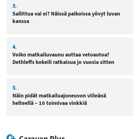
3.
Sallittua vai ei? Näissä paikoissa yövyt luvan
kanssa
4.
Voiko matkailuvaunu auttaa vetoautoa?
Dethleffs kokeili ratkaisua jo vuosia sitten
5.
Näin pidät matkailuajoneuvon viileänä
helteellä – 10 toimivaa vinkkiä
Caravan Plus