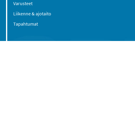
Varusteet
Liikenne & ajotaito
Tapahtumat
Suomen Caravan Media Oy
Viipurintie 58
13210 Hämeenlinna
Yhteystiedot
© 2016-2026 Caravan-lehti / Suomen Caravan
Media Oy
Tietosuojaseloste
Käyttöehdot
Evästeasetukset