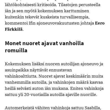
lähtökohtaisesti kritisoida. Tilastojen perusteella
iän ja sen myötä kokemuksen karttuminen
kuitenkin tekevät kuskeista turvallisempia,
kommentoi Ifin ajoneuvovakuutusten johtaja
Eero
Färkkilä
.
Monet nuoret ajavat vanhoilla
romuilla
Kokemuksen lisäksi nuoren autoilijan ajoneuvo ja
asuinpaikka näyttävät ennustavan
vahinkoalttiutta. Nuoret ajavat keskimäärin muita
vanhemmilla autoilla, ja vahinkojen määrä kasvaa
heillä selvästi auton iän mukana. Eniten vahinkoja
sattuu yli 20-vuotiailla autoilla ajaville nuorille.
Automerkeistä vähiten vahinkoja sattuu Saabilla,