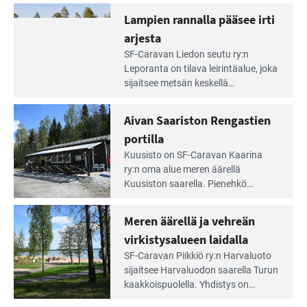
Lampien rannalla pääsee irti
arjesta
Lue
SF-Caravan Liedon seutu ry:n
Leirintäoppaan
Leporanta on tilava leirintäalue, joka
artikkeli:
sijaitsee metsän kes­kellä
Lampien
kirkasvetisen lammen ympärillä. –
rannalla
Lampi on upea ja puhdas, ja se
Aivan Saariston Rengastien
pääsee
tarjoaa ympäris­töineen kauniit
irti
portilla
maisemat ja loistavat virkistäytymis­
arjesta
Lue
mahdollisuudet.
Kuusisto on SF-Caravan Kaarina
Leirintäoppaan
ry:n oma alue meren äärellä
artikkeli:
Kuusiston saarella. Pie­nehkö
Aivan
caravan-alue on lapsiystävällinen,
Saariston
rauhallinen ja silmiinpistävän siisti.
Meren äärellä ja vehreän
Rengastien
portilla
virkistysalueen laidalla
Lue
SF-Caravan Piikkiö ry:n Harvaluoto
Leirintäoppaan
sijait­see Harvaluodon saarella Turun
artikkeli:
kaakkois­puolella. Yhdistys on
Meren
vuokrannut käyttöön­sä osan