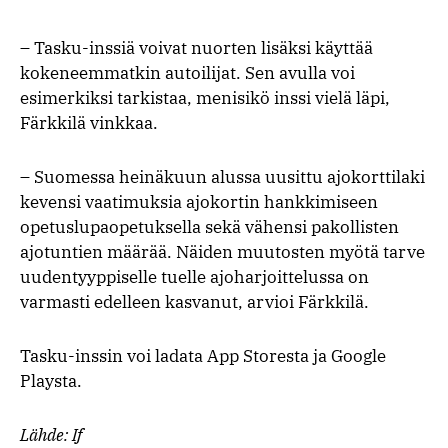
– Tasku-inssiä voivat nuorten lisäksi käyttää
kokeneemmatkin autoilijat. Sen avulla voi
esimerkiksi tarkistaa, menisikö inssi vielä läpi,
Färkkilä vinkkaa.
– Suomessa heinäkuun alussa uusittu ajokorttilaki
kevensi vaatimuksia ajokortin hankkimiseen
opetuslupaopetuksella sekä vähensi pakollisten
ajotuntien määrää. Näiden muutosten myötä tarve
uudentyyppiselle tuelle ajoharjoittelussa on
varmasti edelleen kasvanut, arvioi Färkkilä.
Tasku-inssin voi ladata App Storesta ja Google
Playsta.
Lähde: If