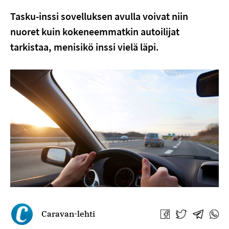
Tasku-inssi sovelluksen avulla voivat niin
nuoret kuin kokeneemmatkin autoilijat
tarkistaa, menisikö inssi vielä läpi.
Caravan-lehti
Jaa
Jaa
Jaa
Jaa
Facebookissa
Twitterissä
Telegra
What