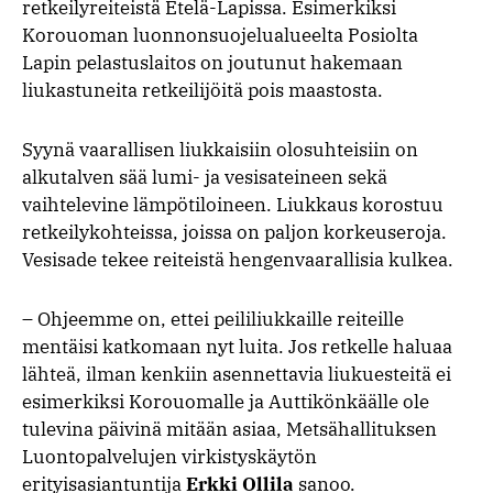
retkeilyreiteistä Etelä-Lapissa. Esimerkiksi
Korouoman luonnonsuojelualueelta Posiolta
Lapin pelastuslaitos on joutunut hakemaan
liukastuneita retkeilijöitä pois maastosta.
Syynä vaarallisen liukkaisiin olosuhteisiin on
alkutalven sää lumi- ja vesisateineen sekä
vaihtelevine lämpötiloineen. Liukkaus korostuu
retkeilykohteissa, joissa on paljon korkeuseroja.
Vesisade tekee reiteistä hengenvaarallisia kulkea.
– Ohjeemme on, ettei peililiukkaille reiteille
mentäisi katkomaan nyt luita. Jos retkelle haluaa
lähteä, ilman kenkiin asennettavia liukuesteitä ei
esimerkiksi Korouomalle ja Auttikönkäälle ole
tulevina päivinä mitään asiaa, Metsähallituksen
Luontopalvelujen virkistyskäytön
erityisasiantuntija
Erkki Ollila
sanoo.