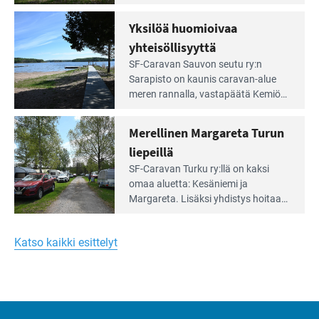
Meren
vuokrannut käyttöön­sä osan
äärellä
kunnan viiden hehtaarin
Yksilöä huomioivaa
ja
virkistysalueesta.
vehreän
yhteisöllisyyttä
virkistysalueen
Lue
SF-Caravan Sauvon seutu ry:n
laidalla
Leirintäoppaan
Sarapisto on kaunis caravan-alue
artikkeli:
meren rannalla, vasta­päätä Kemiön
Yksilöä
saarta. Alueella on 130 sähköllä
huomioivaa
varustettua caravan-paik­kaa sekä
Merellinen Margareta Turun
yhteisöllisyyttä
kymmenen paikkaa ilman sähköä.
liepeillä
Lue
SF-Caravan Turku ry:llä on kaksi
Leirintäoppaan
omaa aluet­ta: Kesäniemi ja
artikkeli:
Margareta. Lisäksi yhdis­tys hoitaa
Merellinen
Ruissalo Campingin talvialue­
Margareta
toimintaa.
Turun
Katso kaikki esittelyt
liepeillä