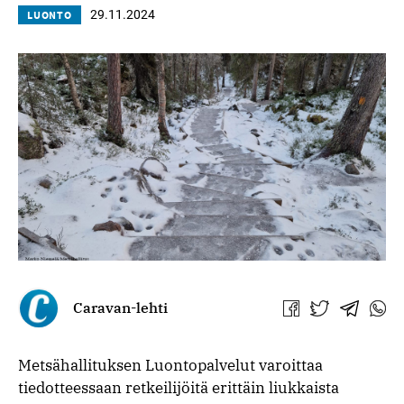
29.11.2024
LUONTO
Caravan-lehti
Jaa
Jaa
Jaa
Jaa
Facebookissa
Twitterissä
Telegra
What
Metsähallituksen Luontopalvelut varoittaa
tiedotteessaan retkeilijöitä erittäin liukkaista