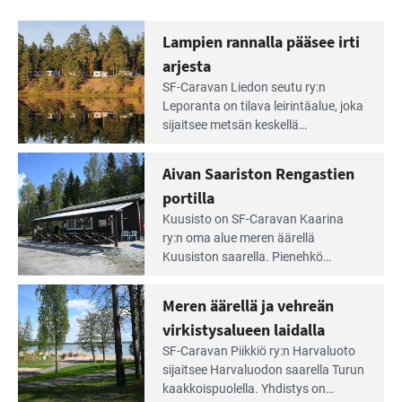
Lampien rannalla pääsee irti
arjesta
Lue
SF-Caravan Liedon seutu ry:n
Leirintäoppaan
Leporanta on tilava leirintäalue, joka
artikkeli:
sijaitsee metsän kes­kellä
Lampien
kirkasvetisen lammen ympärillä. –
rannalla
Lampi on upea ja puhdas, ja se
Aivan Saariston Rengastien
pääsee
tarjoaa ympäris­töineen kauniit
irti
portilla
maisemat ja loistavat virkistäytymis­
arjesta
Lue
mahdollisuudet.
Kuusisto on SF-Caravan Kaarina
Leirintäoppaan
ry:n oma alue meren äärellä
artikkeli:
Kuusiston saarella. Pie­nehkö
Aivan
caravan-alue on lapsiystävällinen,
Saariston
rauhallinen ja silmiinpistävän siisti.
Meren äärellä ja vehreän
Rengastien
portilla
virkistysalueen laidalla
Lue
SF-Caravan Piikkiö ry:n Harvaluoto
Leirintäoppaan
sijait­see Harvaluodon saarella Turun
artikkeli:
kaakkois­puolella. Yhdistys on