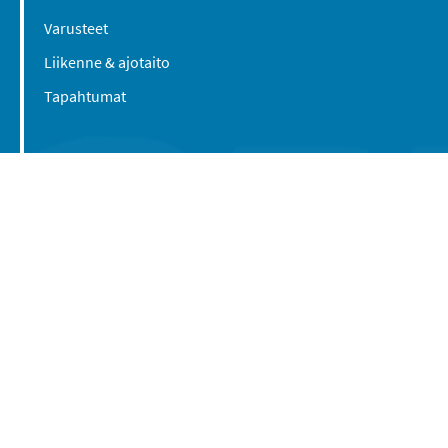
Varusteet
Liikenne & ajotaito
Tapahtumat
Suomen Caravan Media Oy
Viipurintie 58
13210 Hämeenlinna
Yhteystiedot
© 2016-2026 Caravan-lehti / Suomen Caravan
Media Oy
Tietosuojaseloste
Käyttöehdot
Evästeasetukset