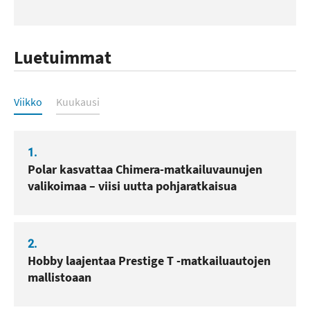
Luetuimmat
Luetuimmat
Viikko
Kuukausi
1.
Polar kasvattaa Chimera-matkailuvaunujen
valikoimaa – viisi uutta pohjaratkaisua
2.
Hobby laajentaa Prestige T -matkailuautojen
mallistoaan