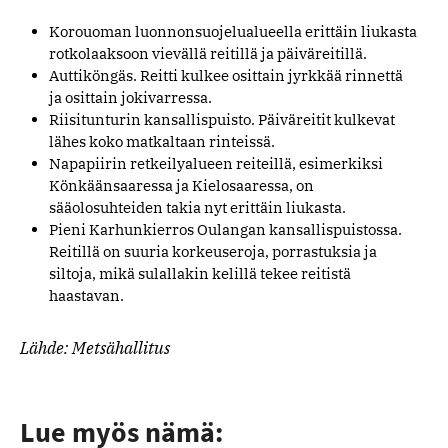
Korouoman luonnonsuojelualueella erittäin liukasta
rotkolaaksoon vievällä reitillä ja päiväreitillä.
Auttiköngäs. Reitti kulkee osittain jyrkkää rinnettä
ja osittain jokivarressa.
Riisitunturin kansallispuisto. Päiväreitit kulkevat
lähes koko matkaltaan rinteissä.
Napapiirin retkeilyalueen reiteillä, esimerkiksi
Könkäänsaaressa ja Kielosaaressa, on
sääolosuhteiden takia nyt erittäin liukasta.
Pieni Karhunkierros Oulangan kansallispuistossa.
Reitillä on suuria korkeuseroja, porrastuksia ja
siltoja, mikä sulallakin kelillä tekee reitistä
haastavan.
Lähde: Metsähallitus
Lue myös nämä: