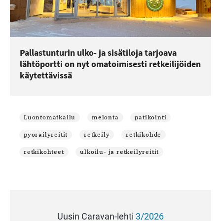
Pallastunturin ulko- ja sisätiloja tarjoava
lähtöportti on nyt omatoimisesti retkeilijöiden
käytettävissä
Luontomatkailu
melonta
patikointi
pyöräilyreitit
retkeily
retkikohde
retkikohteet
ulkoilu- ja retkeilyreitit
Uusin Caravan-lehti
3/2026