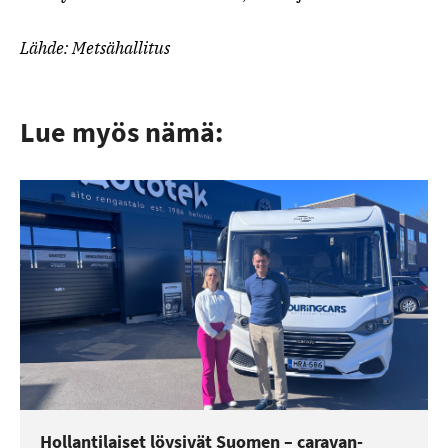
Lähde: Metsähallitus
Lue myös nämä:
Hollantilaiset löysivät Suomen – caravan-