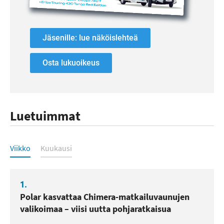
Jäsenille: lue näköislehteä
Osta lukuoikeus
Luetuimmat
Luetuimmat
Viikko
Kuukausi
1.
Polar kasvattaa Chimera-matkailuvaunujen
valikoimaa – viisi uutta pohjaratkaisua