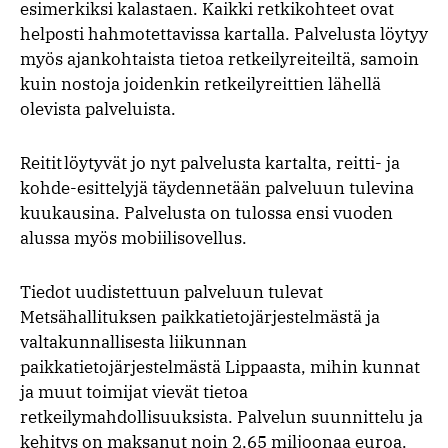
esimerkiksi kalastaen. Kaikki retkikohteet ovat
helposti hahmotettavissa kartalla. Palvelusta löytyy
myös ajankohtaista tietoa retkeilyreiteiltä, samoin
kuin nostoja joidenkin retkeilyreittien lähellä
olevista palveluista.
Reitit löytyvät jo nyt palvelusta kartalta, reitti- ja
kohde-esittelyjä täydennetään palveluun tulevina
kuukausina. Palvelusta on tulossa ensi vuoden
alussa myös mobiilisovellus.
Tiedot uudistettuun palveluun tulevat
Metsähallituksen paikkatietojärjestelmästä ja
valtakunnallisesta liikunnan
paikkatietojärjestelmästä Lippaasta, mihin kunnat
ja muut toimijat vievät tietoa
retkeilymahdollisuuksista. Palvelun suunnittelu ja
kehitys on maksanut noin 2,65 miljoonaa euroa.