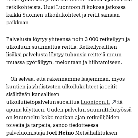
retkikohteista. Uusi Luontoon.fi kokoaa jatkossa
kaikki Suomen ulkoilukohteet ja reitit samaan
paikkaan.
Palvelusta löytyy yhteensä noin 3 000 retkeilyyn ja
ulkoiluun suunnattua reittiä. Retkeilyreittien
lisäksi palvelusta löytyy tuhansia reittejä muun
muassa pyöräilyyn, melontaan ja hiihtämiseen.
– Oli selvää, että rakennamme laajemman, myös
kuntien ja yhdistysten ulkoilukohteet ja reitit
sisältävän kansallisen
ulkoilutietopalvelun suosittua
Luontoon.fi
:tä
apuna käyttäen. Uuden palvelun suunnittelutyössä
on kuunneltu koko matkan ajan retkeilijöiden
toiveita ja tarpeita, sanoo tiedotteessa
palveluomistaja
Joel Heino
Metsähallituksen