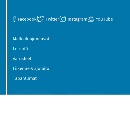
Facebook
Twitter
Instagram
YouTube
Matkailuajoneuvot
Leirintä
Varusteet
Liikenne & ajotaito
Tapahtumat
Suomen Caravan Media Oy
Viipurintie 58
13210 Hämeenlinna