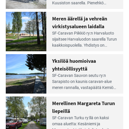
artikkeli:
Kuusiston saarella. Pie­nehkö
Aivan
caravan-alue on lapsiystävällinen,
Saariston
rauhallinen ja silmiinpistävän siisti.
Meren äärellä ja vehreän
Rengastien
portilla
virkistysalueen laidalla
Lue
SF-Caravan Piikkiö ry:n Harvaluoto
Leirintäoppaan
sijait­see Harvaluodon saarella Turun
artikkeli:
kaakkois­puolella. Yhdistys on
Meren
vuokrannut käyttöön­sä osan
äärellä
kunnan viiden hehtaarin
Yksilöä huomioivaa
ja
virkistysalueesta.
vehreän
yhteisöllisyyttä
virkistysalueen
Lue
SF-Caravan Sauvon seutu ry:n
laidalla
Leirintäoppaan
Sarapisto on kaunis caravan-alue
artikkeli:
meren rannalla, vasta­päätä Kemiön
Yksilöä
saarta. Alueella on 130 sähköllä
huomioivaa
varustettua caravan-paik­kaa sekä
Merellinen Margareta Turun
yhteisöllisyyttä
kymmenen paikkaa ilman sähköä.
liepeillä
Lue
SF-Caravan Turku ry:llä on kaksi
Leirintäoppaan
omaa aluet­ta: Kesäniemi ja