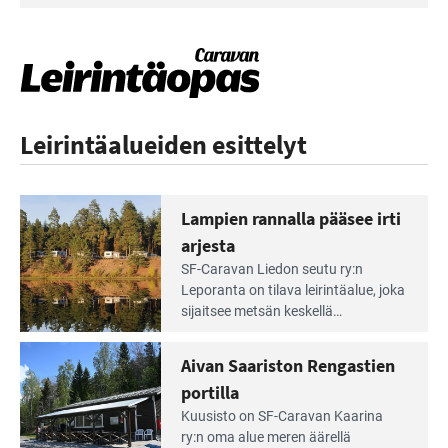
Leirintäalueiden esittelyt
Lampien rannalla pääsee irti
arjesta
Lue
SF-Caravan Liedon seutu ry:n
Leirintäoppaan
Leporanta on tilava leirintäalue, joka
artikkeli:
sijaitsee metsän kes­kellä
Lampien
kirkasvetisen lammen ympärillä. –
rannalla
Lampi on upea ja puhdas, ja se
Aivan Saariston Rengastien
pääsee
tarjoaa ympäris­töineen kauniit
irti
portilla
maisemat ja loistavat virkistäytymis­
arjesta
Lue
mahdollisuudet.
Kuusisto on SF-Caravan Kaarina
Leirintäoppaan
ry:n oma alue meren äärellä