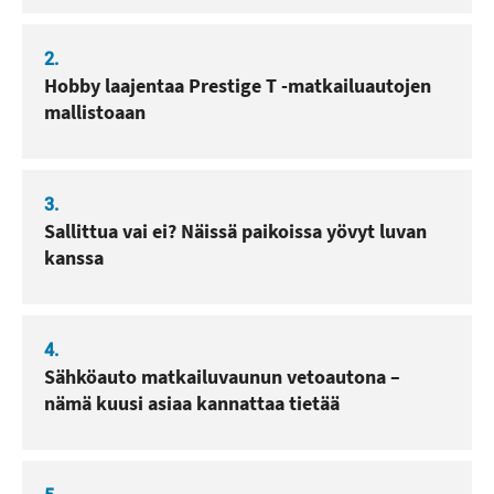
2.
Hobby laajentaa Prestige T -matkailuautojen
mallistoaan
3.
Sallittua vai ei? Näissä paikoissa yövyt luvan
kanssa
4.
Sähköauto matkailuvaunun vetoautona –
nämä kuusi asiaa kannattaa tietää