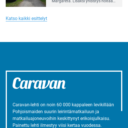
artikkeli:
Margareta. Lisäksi yhdis­tys hoitaa
Merellinen
Ruissalo Campingin talvialue­
Margareta
toimintaa.
Turun
Katso kaikki esittelyt
liepeillä
Caravan-lehti on noin 60 000 kappaleen levikillään
Pohjoismaiden suurin leirintämatkailuun ja
matkailuajoneuvoihin keskittynyt erikoisjulkaisu.
Painettu lehti ilmestyy viisi kertaa vuodessa.