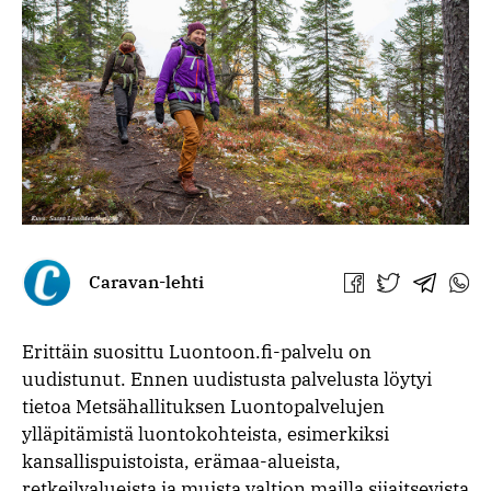
Caravan-lehti
Jaa
Jaa
Jaa
Jaa
Facebookissa
Twitterissä
Telegra
What
Erittäin suosittu Luontoon.fi-palvelu on
uudistunut. Ennen uudistusta palvelusta löytyi
tietoa Metsähallituksen Luontopalvelujen
ylläpitämistä luontokohteista, esimerkiksi
kansallispuistoista, erämaa-alueista,
retkeilyalueista ja muista valtion mailla sijaitsevista