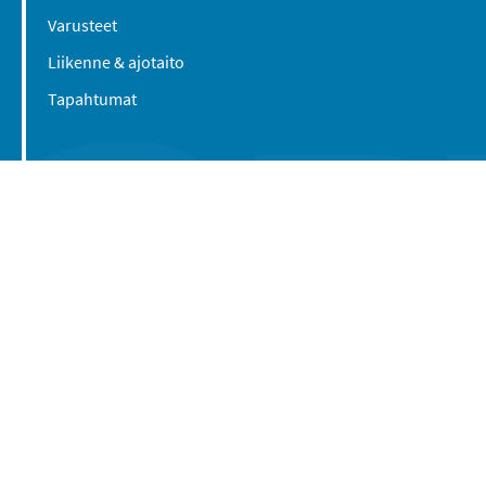
Varusteet
Liikenne & ajotaito
Tapahtumat
Suomen Caravan Media Oy
Viipurintie 58
13210 Hämeenlinna
Yhteystiedot
© 2016-2026 Caravan-lehti / Suomen Caravan
Media Oy
Tietosuojaseloste
Käyttöehdot
Evästeasetukset