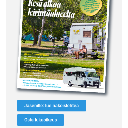
Jäsenille: lue näköislehteä
Osta lukuoikeus