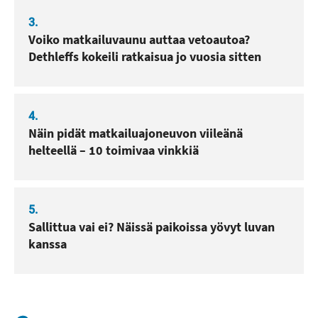
3.
Voiko matkailuvaunu auttaa vetoautoa?
Dethleffs kokeili ratkaisua jo vuosia sitten
4.
Näin pidät matkailuajoneuvon viileänä
helteellä – 10 toimivaa vinkkiä
5.
Sallittua vai ei? Näissä paikoissa yövyt luvan
kanssa