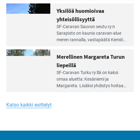
vuokrannut käyttöön­sä osan
äärellä
kunnan viiden hehtaarin
Yksilöä huomioivaa
ja
virkistysalueesta.
vehreän
yhteisöllisyyttä
virkistysalueen
Lue
SF-Caravan Sauvon seutu ry:n
laidalla
Leirintäoppaan
Sarapisto on kaunis caravan-alue
artikkeli:
meren rannalla, vasta­päätä Kemiön
Yksilöä
saarta. Alueella on 130 sähköllä
huomioivaa
varustettua caravan-paik­kaa sekä
Merellinen Margareta Turun
yhteisöllisyyttä
kymmenen paikkaa ilman sähköä.
liepeillä
Lue
SF-Caravan Turku ry:llä on kaksi
Leirintäoppaan
omaa aluet­ta: Kesäniemi ja
artikkeli:
Margareta. Lisäksi yhdis­tys hoitaa
Merellinen
Ruissalo Campingin talvialue­
Margareta
toimintaa.
Turun
Katso kaikki esittelyt
liepeillä