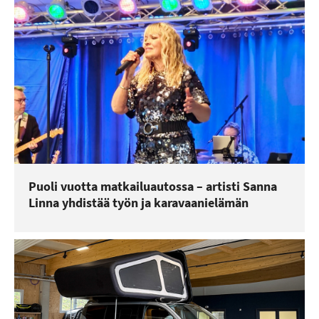
Puoli vuotta matkailuautossa – artisti Sanna
Linna yhdistää työn ja karavaanielämän