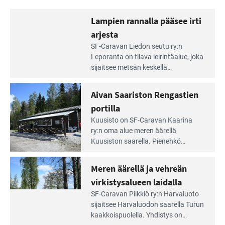
Lampien rannalla pääsee irti
arjesta
Lue
SF-Caravan Liedon seutu ry:n
Leirintäoppaan
Leporanta on tilava leirintäalue, joka
artikkeli:
sijaitsee metsän kes­kellä
Lampien
kirkasvetisen lammen ympärillä. –
rannalla
Lampi on upea ja puhdas, ja se
Aivan Saariston Rengastien
pääsee
tarjoaa ympäris­töineen kauniit
irti
portilla
maisemat ja loistavat virkistäytymis­
arjesta
Lue
mahdollisuudet.
Kuusisto on SF-Caravan Kaarina
Leirintäoppaan
ry:n oma alue meren äärellä
artikkeli:
Kuusiston saarella. Pie­nehkö
Aivan
caravan-alue on lapsiystävällinen,
Saariston
rauhallinen ja silmiinpistävän siisti.
Meren äärellä ja vehreän
Rengastien
portilla
virkistysalueen laidalla
Lue
SF-Caravan Piikkiö ry:n Harvaluoto
Leirintäoppaan
sijait­see Harvaluodon saarella Turun
artikkeli:
kaakkois­puolella. Yhdistys on
Meren