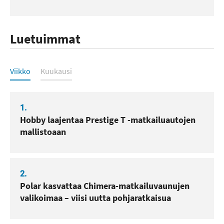
Luetuimmat
Luetuimmat
Viikko
Kuukausi
1.
Hobby laajentaa Prestige T -matkailuautojen
mallistoaan
2.
Polar kasvattaa Chimera-matkailuvaunujen
valikoimaa – viisi uutta pohjaratkaisua