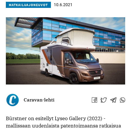
10.6.2021
MATKAILUAJONEUVOT
Caravan-lehti
Jaa
Jaa
Jaa
Jaa
Facebookissa
Twitterissä
Telegra
What
Bürstner on esitellyt Lyseo Gallery (2022) -
mallissaan uudenlaista patentoimaansa ratkaisua