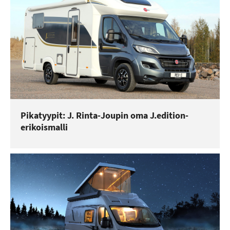
Pikatyypit: J. Rinta-Joupin oma J.edition-
erikoismalli