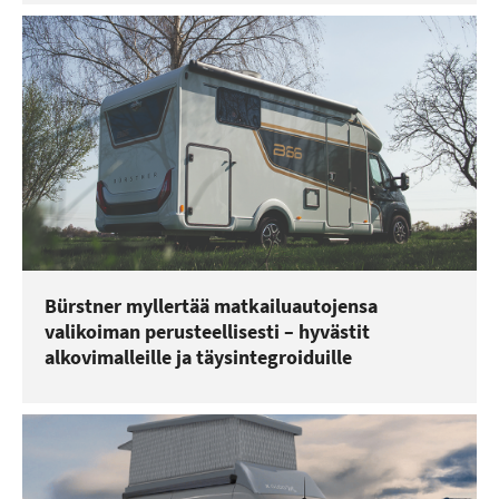
Bürstner myllertää matkailuautojensa
valikoiman perusteellisesti – hyvästit
alkovimalleille ja täysintegroiduille