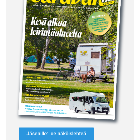
Jäsenille: lue näköislehteä