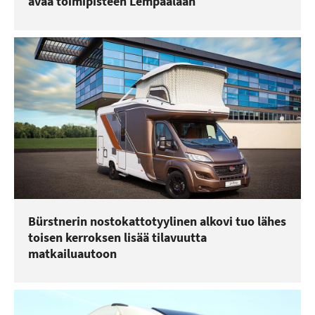
avaa toimipisteen Lempäälään
Bürstnerin nostokattotyylinen alkovi tuo lähes
toisen kerroksen lisää tilavuutta
matkailuautoon