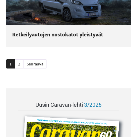
Retkeilyautojen nostokatot yleistyvät
Artikkelien
1
2
Seuraava
sivutus
Uusin Caravan-lehti
3/2026