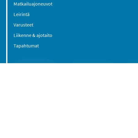
Matkailuajoneuvot
Leirintä
Varusteet
Liikenne & ajotaito
Tapahtumat
Suomen Caravan Media Oy
Viipurintie 58
13210 Hämeenlinna
Yhteystiedot
© 2016-2026 Caravan-lehti / Suomen Caravan
Media Oy