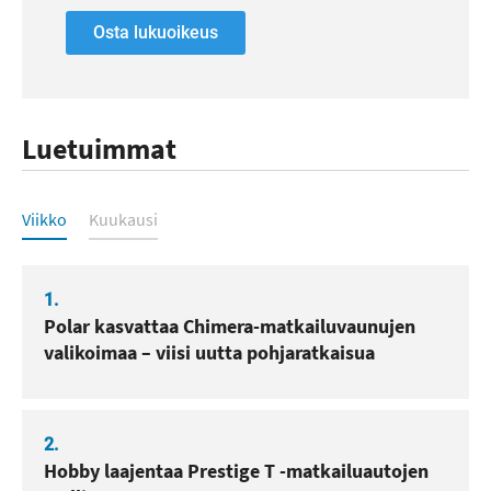
Osta lukuoikeus
Luetuimmat
Luetuimmat
Viikko
Kuukausi
1.
Polar kasvattaa Chimera-matkailuvaunujen
valikoimaa – viisi uutta pohjaratkaisua
2.
Hobby laajentaa Prestige T -matkailuautojen