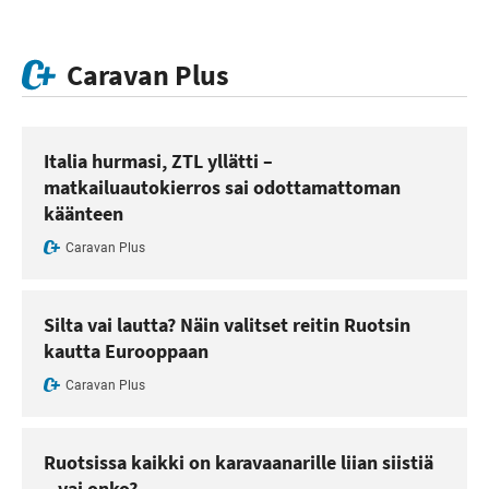
Caravan Plus
Italia hurmasi, ZTL yllätti –
matkailuautokierros sai odottamattoman
käänteen
Caravan Plus
Silta vai lautta? Näin valitset reitin Ruotsin
kautta Eurooppaan
Caravan Plus
Ruotsissa kaikki on karavaanarille liian siistiä
– vai onko?