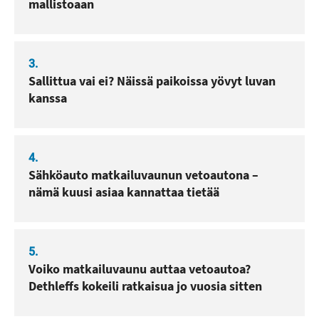
mallistoaan
3.
Sallittua vai ei? Näissä paikoissa yövyt luvan
kanssa
4.
Sähköauto matkailuvaunun vetoautona –
nämä kuusi asiaa kannattaa tietää
5.
Voiko matkailuvaunu auttaa vetoautoa?
Dethleffs kokeili ratkaisua jo vuosia sitten