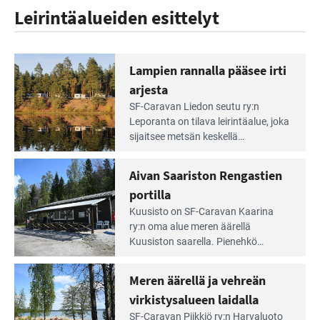
Leirintäalueiden esittelyt
Lampien rannalla pääsee irti
arjesta
Lue
SF-Caravan Liedon seutu ry:n
Leirintäoppaan
Leporanta on tilava leirintäalue, joka
artikkeli:
sijaitsee metsän kes­kellä
Lampien
kirkasvetisen lammen ympärillä. –
rannalla
Lampi on upea ja puhdas, ja se
Aivan Saariston Rengastien
pääsee
tarjoaa ympäris­töineen kauniit
irti
portilla
maisemat ja loistavat virkistäytymis­
arjesta
Lue
mahdollisuudet.
Kuusisto on SF-Caravan Kaarina
Leirintäoppaan
ry:n oma alue meren äärellä
artikkeli:
Kuusiston saarella. Pie­nehkö
Aivan
caravan-alue on lapsiystävällinen,
Saariston
rauhallinen ja silmiinpistävän siisti.
Meren äärellä ja vehreän
Rengastien
portilla
virkistysalueen laidalla
Lue
SF-Caravan Piikkiö ry:n Harvaluoto