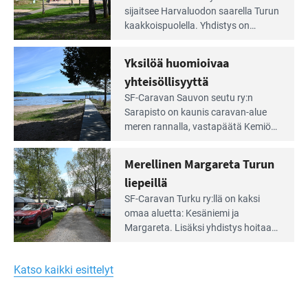
Leirintäoppaan
sijait­see Harvaluodon saarella Turun
artikkeli:
kaakkois­puolella. Yhdistys on
Meren
vuokrannut käyttöön­sä osan
äärellä
kunnan viiden hehtaarin
Yksilöä huomioivaa
ja
virkistysalueesta.
vehreän
yhteisöllisyyttä
virkistysalueen
Lue
SF-Caravan Sauvon seutu ry:n
laidalla
Leirintäoppaan
Sarapisto on kaunis caravan-alue
artikkeli:
meren rannalla, vasta­päätä Kemiön
Yksilöä
saarta. Alueella on 130 sähköllä
huomioivaa
varustettua caravan-paik­kaa sekä
Merellinen Margareta Turun
yhteisöllisyyttä
kymmenen paikkaa ilman sähköä.
liepeillä
Lue
SF-Caravan Turku ry:llä on kaksi
Leirintäoppaan
omaa aluet­ta: Kesäniemi ja
artikkeli:
Margareta. Lisäksi yhdis­tys hoitaa
Merellinen
Ruissalo Campingin talvialue­
Margareta
toimintaa.
Turun
Katso kaikki esittelyt
liepeillä