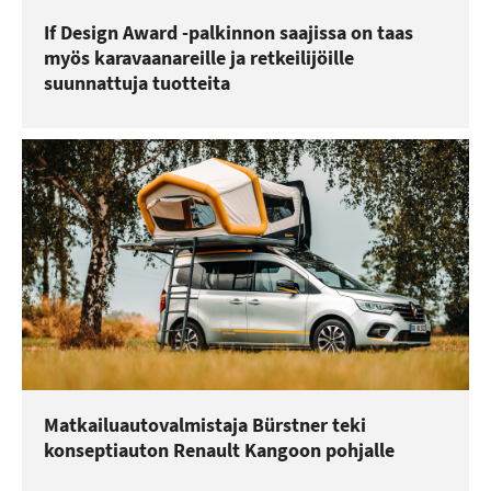
If Design Award -palkinnon saajissa on taas
myös karavaanareille ja retkeilijöille
suunnattuja tuotteita
Matkailuautovalmistaja Bürstner teki
konseptiauton Renault Kangoon pohjalle