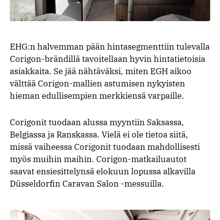
EHG:n halvemman pään hintasegmenttiin tulevalla
Corigon-brändillä tavoitellaan hyvin hintatietoisia
asiakkaita. Se jää nähtäväksi, miten EGH aikoo
välttää Corigon-mallien astumisen nykyisten
hieman edullisempien merkkiensä varpaille.
Corigonit tuodaan alussa myyntiin Saksassa,
Belgiassa ja Ranskassa. Vielä ei ole tietoa siitä,
missä vaiheessa Corigonit tuodaan mahdollisesti
myös muihin maihin. Corigon-matkailuautot
saavat ensiesittelynsä elokuun lopussa alkavilla
Düsseldorfin Caravan Salon -messuilla.