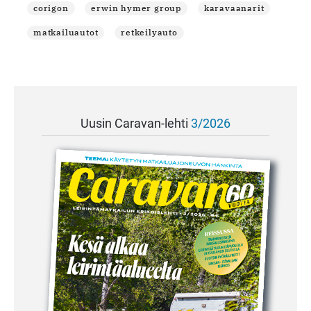
corigon
erwin hymer group
karavaanarit
matkailuautot
retkeilyauto
Uusin Caravan-lehti
3/2026