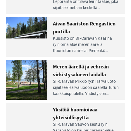
Leirintäoppaan
Leporanta on tilava leirintäalue, joka
artikkeli:
sijaitsee metsän kes­kellä
Lampien
kirkasvetisen lammen ympärillä. –
rannalla
Lampi on upea ja puhdas, ja se
Aivan Saariston Rengastien
pääsee
tarjoaa ympäris­töineen kauniit
irti
portilla
maisemat ja loistavat virkistäytymis­
arjesta
Lue
mahdollisuudet.
Kuusisto on SF-Caravan Kaarina
Leirintäoppaan
ry:n oma alue meren äärellä
artikkeli:
Kuusiston saarella. Pie­nehkö
Aivan
caravan-alue on lapsiystävällinen,
Saariston
rauhallinen ja silmiinpistävän siisti.
Meren äärellä ja vehreän
Rengastien
portilla
virkistysalueen laidalla
Lue
SF-Caravan Piikkiö ry:n Harvaluoto
Leirintäoppaan
sijait­see Harvaluodon saarella Turun
artikkeli:
kaakkois­puolella. Yhdistys on
Meren
vuokrannut käyttöön­sä osan
äärellä
kunnan viiden hehtaarin
Yksilöä huomioivaa
ja
virkistysalueesta.
vehreän
yhteisöllisyyttä
virkistysalueen
Lue
SF-Caravan Sauvon seutu ry:n
laidalla
Leirintäoppaan
Sarapisto on kaunis caravan-alue