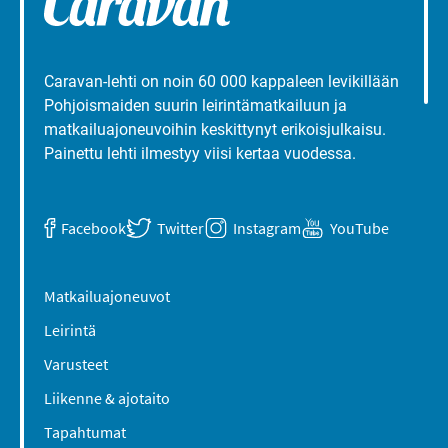
Caravan-lehti on noin 60 000 kappaleen levikillään
Pohjoismaiden suurin leirintämatkailuun ja
matkailuajoneuvoihin keskittynyt erikoisjulkaisu.
Painettu lehti ilmestyy viisi kertaa vuodessa.
Facebook
Twitter
Instagram
YouTube
Matkailuajoneuvot
Leirintä
Varusteet
Liikenne & ajotaito
Tapahtumat