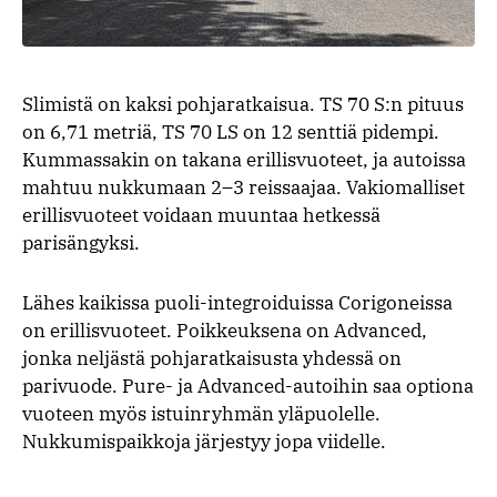
Slimistä on kaksi pohjaratkaisua. TS 70 S:n pituus
on 6,71 metriä, TS 70 LS on 12 senttiä pidempi.
Kummassakin on takana erillisvuoteet, ja autoissa
mahtuu nukkumaan 2–3 reissaajaa. Vakiomalliset
erillisvuoteet voidaan muuntaa hetkessä
parisängyksi.
Lähes kaikissa puoli-integroiduissa Corigoneissa
on erillisvuoteet. Poikkeuksena on Advanced,
jonka neljästä pohjaratkaisusta yhdessä on
parivuode. Pure- ja Advanced-autoihin saa optiona
vuoteen myös istuinryhmän yläpuolelle.
Nukkumispaikkoja järjestyy jopa viidelle.