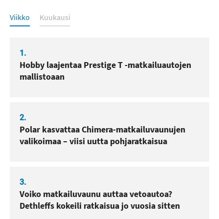
Luetuimmat
Viikko
Kuukausi
1.
Hobby laajentaa Prestige T -matkailuautojen
mallistoaan
2.
Polar kasvattaa Chimera-matkailuvaunujen
valikoimaa – viisi uutta pohjaratkaisua
3.
Voiko matkailuvaunu auttaa vetoautoa?
Dethleffs kokeili ratkaisua jo vuosia sitten