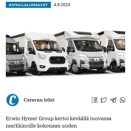
4.8.2025
MATKAILUAJONEUVOT
Caravan-lehti
Jaa
Jaa
Jaa
Jaa
Facebookissa
Twitterissä
Telegra
What
Erwin Hymer Group kertoi keväällä tuovansa
markkinoille kokonaan uuden