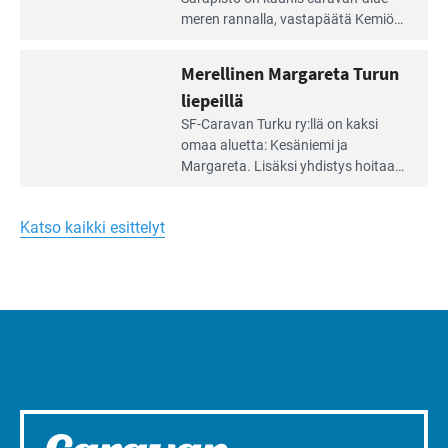
artikkeli:
meren rannalla, vasta­päätä Kemiön
Yksilöä
saarta. Alueella on 130 sähköllä
huomioivaa
varustettua caravan-paik­kaa sekä
Merellinen Margareta Turun
yhteisöllisyyttä
kymmenen paikkaa ilman sähköä.
liepeillä
Lue
SF-Caravan Turku ry:llä on kaksi
Leirintäoppaan
omaa aluet­ta: Kesäniemi ja
artikkeli:
Margareta. Lisäksi yhdis­tys hoitaa
Merellinen
Ruissalo Campingin talvialue­
Margareta
toimintaa.
Turun
Katso kaikki esittelyt
liepeillä