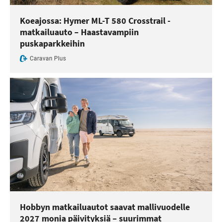
Koeajossa: Hymer ML-T 580 Crosstrail -
matkailuauto – Haastavampiin
puskaparkkeihin
Caravan Plus
Hobbyn matkailuautot saavat mallivuodelle
2027 monia päivityksiä – suurimmat