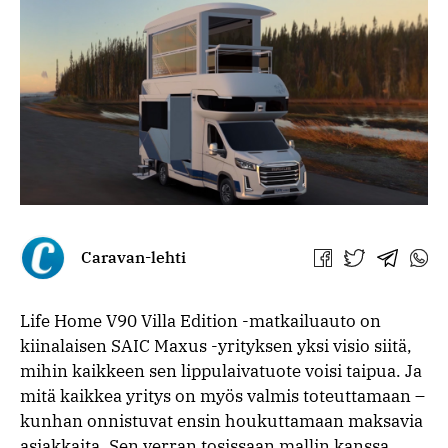
Caravan-lehti
Jaa
Jaa
Jaa
Jaa
Facebookissa
Twitterissä
Telegra
What
Life Home V90 Villa Edition -matkailuauto on
kiinalaisen SAIC Maxus -yrityksen yksi visio siitä,
mihin kaikkeen sen lippulaivatuote voisi taipua. Ja
mitä kaikkea yritys on myös valmis toteuttamaan –
kunhan onnistuvat ensin houkuttamaan maksavia
asiakkaita. Sen verran tosissaan mallin kanssa