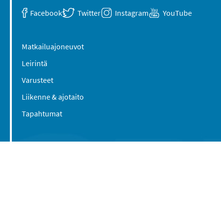
Facebook
Twitter
Instagram
YouTube
Matkailuajoneuvot
Leirintä
Varusteet
Liikenne & ajotaito
Tapahtumat
Suomen Caravan Media Oy
Viipurintie 58
13210 Hämeenlinna
Yhteystiedot