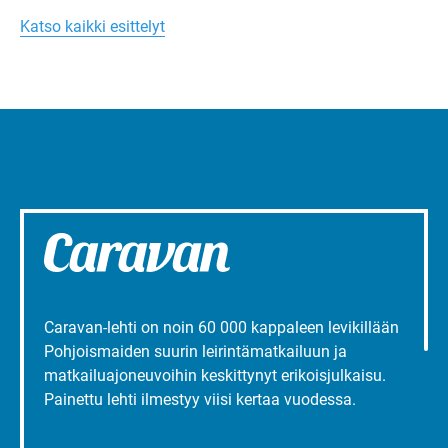
Margareta
toimintaa.
Turun
Katso kaikki esittelyt
liepeillä
Caravan-lehti on noin 60 000 kappaleen levikillään
Pohjoismaiden suurin leirintämatkailuun ja
matkailuajoneuvoihin keskittynyt erikoisjulkaisu.
Painettu lehti ilmestyy viisi kertaa vuodessa.