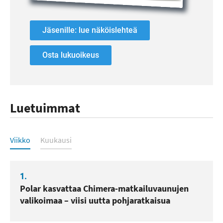
Jäsenille: lue näköislehteä
Osta lukuoikeus
Luetuimmat
Luetuimmat
Viikko
Kuukausi
1.
Polar kasvattaa Chimera-matkailuvaunujen
valikoimaa – viisi uutta pohjaratkaisua