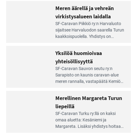
Saariston
rauhallinen ja silmiinpistävän siisti.
Meren äärellä ja vehreän
Rengastien
portilla
virkistysalueen laidalla
Lue
SF-Caravan Piikkiö ry:n Harvaluoto
Leirintäoppaan
sijait­see Harvaluodon saarella Turun
artikkeli:
kaakkois­puolella. Yhdistys on
Meren
vuokrannut käyttöön­sä osan
äärellä
kunnan viiden hehtaarin
Yksilöä huomioivaa
ja
virkistysalueesta.
vehreän
yhteisöllisyyttä
virkistysalueen
Lue
SF-Caravan Sauvon seutu ry:n
laidalla
Leirintäoppaan
Sarapisto on kaunis caravan-alue
artikkeli:
meren rannalla, vasta­päätä Kemiön
Yksilöä
saarta. Alueella on 130 sähköllä
huomioivaa
varustettua caravan-paik­kaa sekä
Merellinen Margareta Turun
yhteisöllisyyttä
kymmenen paikkaa ilman sähköä.
liepeillä
Lue
SF-Caravan Turku ry:llä on kaksi
Leirintäoppaan
omaa aluet­ta: Kesäniemi ja
artikkeli:
Margareta. Lisäksi yhdis­tys hoitaa
Merellinen
Ruissalo Campingin talvialue­