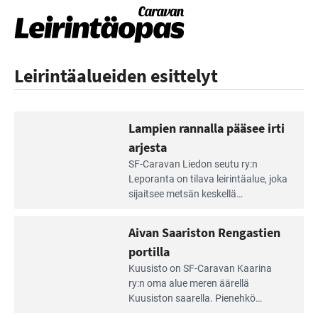
Leirintäalueiden esittelyt
Lampien rannalla pääsee irti
arjesta
Lue
SF-Caravan Liedon seutu ry:n
Leirintäoppaan
Leporanta on tilava leirintäalue, joka
artikkeli:
sijaitsee metsän kes­kellä
Lampien
kirkasvetisen lammen ympärillä. –
rannalla
Lampi on upea ja puhdas, ja se
Aivan Saariston Rengastien
pääsee
tarjoaa ympäris­töineen kauniit
irti
portilla
maisemat ja loistavat virkistäytymis­
arjesta
Lue
mahdollisuudet.
Kuusisto on SF-Caravan Kaarina
Leirintäoppaan
ry:n oma alue meren äärellä
artikkeli:
Kuusiston saarella. Pie­nehkö
Aivan
caravan-alue on lapsiystävällinen,