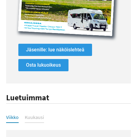
Jäsenille: lue näköislehteä
Osta lukuoikeus
Luetuimmat
Luetuimmat
Viikko
Kuukausi