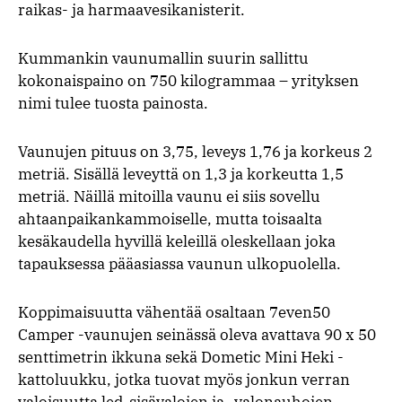
raikas- ja harmaavesikanisterit.
Kummankin vaunumallin suurin sallittu
kokonaispaino on 750 kilogrammaa – yrityksen
nimi tulee tuosta painosta.
Vaunujen pituus on 3,75, leveys 1,76 ja korkeus 2
metriä. Sisällä leveyttä on 1,3 ja korkeutta 1,5
metriä. Näillä mitoilla vaunu ei siis sovellu
ahtaanpaikankammoiselle, mutta toisaalta
kesäkaudella hyvillä keleillä oleskellaan joka
tapauksessa pääasiassa vaunun ulkopuolella.
Koppimaisuutta vähentää osaltaan 7even50
Camper -vaunujen seinässä oleva avattava 90 x 50
senttimetrin ikkuna sekä Dometic Mini Heki -
kattoluukku, jotka tuovat myös jonkun verran