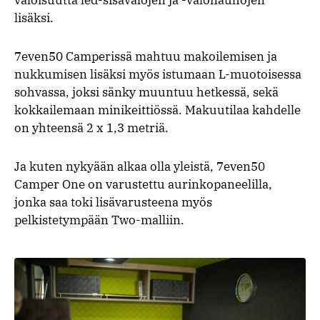
valoisuutta led-sisävalojen ja -valonauhojen
lisäksi.
7even50 Camperissä mahtuu makoilemisen ja
nukkumisen lisäksi myös istumaan L-muotoisessa
sohvassa, joksi sänky muuntuu hetkessä, sekä
kokkailemaan minikeittiössä. Makuutilaa kahdelle
on yhteensä 2 x 1,3 metriä.
Ja kuten nykyään alkaa olla yleistä, 7even50
Camper One on varustettu aurinkopaneelilla,
jonka saa toki lisävarusteena myös
pelkistetympään Two-malliin.