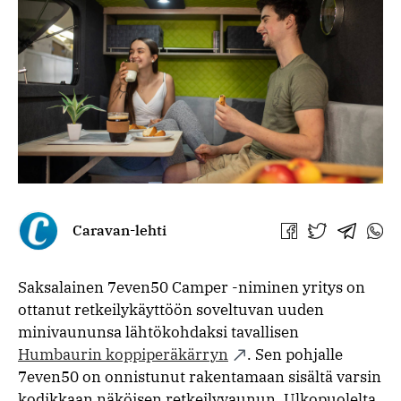
Caravan-lehti
Jaa
Jaa
Jaa
Jaa
Facebookissa
Twitterissä
Telegra
What
Saksalainen 7even50 Camper -niminen yritys on
ottanut retkeilykäyttöön soveltuvan uuden
minivaununsa lähtökohdaksi tavallisen
Humbaurin koppiperäkärryn
. Sen pohjalle
7even50 on onnistunut rakentamaan sisältä varsin
kodikkaan näköisen retkeilyvaunun. Ulkopuolelta