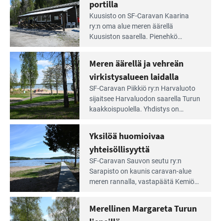
irti
portilla
maisemat ja loistavat virkistäytymis­
arjesta
Lue
mahdollisuudet.
Kuusisto on SF-Caravan Kaarina
Leirintäoppaan
ry:n oma alue meren äärellä
artikkeli:
Kuusiston saarella. Pie­nehkö
Aivan
caravan-alue on lapsiystävällinen,
Saariston
rauhallinen ja silmiinpistävän siisti.
Meren äärellä ja vehreän
Rengastien
portilla
virkistysalueen laidalla
Lue
SF-Caravan Piikkiö ry:n Harvaluoto
Leirintäoppaan
sijait­see Harvaluodon saarella Turun
artikkeli:
kaakkois­puolella. Yhdistys on
Meren
vuokrannut käyttöön­sä osan
äärellä
kunnan viiden hehtaarin
Yksilöä huomioivaa
ja
virkistysalueesta.
vehreän
yhteisöllisyyttä
virkistysalueen
Lue
SF-Caravan Sauvon seutu ry:n
laidalla
Leirintäoppaan
Sarapisto on kaunis caravan-alue
artikkeli:
meren rannalla, vasta­päätä Kemiön
Yksilöä
saarta. Alueella on 130 sähköllä
huomioivaa
varustettua caravan-paik­kaa sekä
Merellinen Margareta Turun
yhteisöllisyyttä
kymmenen paikkaa ilman sähköä.