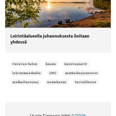
Leirintäalueella juhannuksesta iloitaan
yhdessä
Caravan Salon
kaasu
karavaanarit
leirintämatkailu
LMC
matkailuajoneuvot
matkailuvaunu
nestekaasu
turvallisuus
Uusin Caravan-lehti
3/2026