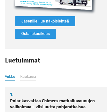
Jäsenille: lue näköislehteä
Osta lukuoikeus
Luetuimmat
Luetuimmat
Viikko
Kuukausi
1.
Polar kasvattaa Chimera-matkailuvaunujen
valikoimaa – viisi uutta pohjaratkaisua