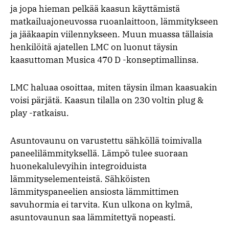
ja jopa hieman pelkää kaasun käyttämistä
matkailuajoneuvossa ruoanlaittoon, lämmitykseen
ja jääkaapin viilennykseen. Muun muassa tällaisia
henkilöitä ajatellen LMC on luonut täysin
kaasuttoman Musica 470 D -konseptimallinsa.
LMC haluaa osoittaa, miten täysin ilman kaasuakin
voisi pärjätä. Kaasun tilalla on 230 voltin plug &
play -ratkaisu.
Asuntovaunu on varustettu sähköllä toimivalla
paneelilämmityksellä. Lämpö tulee suoraan
huonekalulevyihin integroiduista
lämmityselementeistä. Sähköisten
lämmityspaneelien ansiosta lämmittimen
savuhormia ei tarvita. Kun ulkona on kylmä,
asuntovaunun saa lämmitettyä nopeasti.