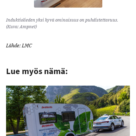
Induktiolieden yksi hyvä ominaisuus on puhdistettavuus.
(Kuva: Ampnet)
Lähde: LMC
Lue myös nämä: