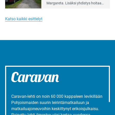
artikkeli:
Margareta. Lisäksi yhdis­tys hoitaa
Merellinen
Ruissalo Campingin talvialue­
Margareta
toimintaa.
Turun
Katso kaikki esittelyt
liepeillä
Caravan-lehti on noin 60 000 kappaleen levikillään
Pohjoismaiden suurin leirintämatkailuun ja
matkailuajoneuvoihin keskittynyt erikoisjulkaisu.
Painettu lehti ilmestyy viisi kertaa vuodessa.