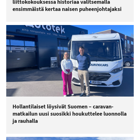
liittokokouksessa historiaa valitsemalla
ensimmäistä kertaa naisen puheenjohtajaksi
Hollantilaiset löysivät Suomen – caravan-
matkailun uusi suosikki houkuttelee luonnolla
ja rauhalla