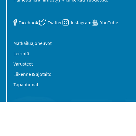
Facebook
Twitter
Instagram
YouTube
Matkailuajoneuvot
Leirintä
Varusteet
Liikenne & ajotaito
Tapahtumat
Suomen Caravan Media Oy
Viipurintie 58
13210 Hämeenlinna