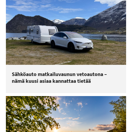
Sähköauto matkailuvaunun vetoautona –
nämä kuusi asiaa kannattaa tietää