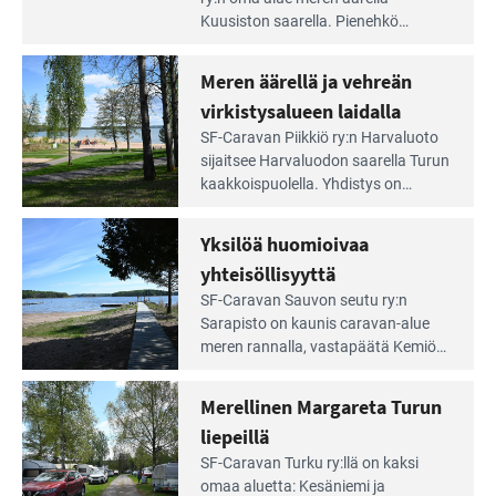
artikkeli:
Kuusiston saarella. Pie­nehkö
Aivan
caravan-alue on lapsiystävällinen,
Saariston
rauhallinen ja silmiinpistävän siisti.
Meren äärellä ja vehreän
Rengastien
portilla
virkistysalueen laidalla
Lue
SF-Caravan Piikkiö ry:n Harvaluoto
Leirintäoppaan
sijait­see Harvaluodon saarella Turun
artikkeli:
kaakkois­puolella. Yhdistys on
Meren
vuokrannut käyttöön­sä osan
äärellä
kunnan viiden hehtaarin
Yksilöä huomioivaa
ja
virkistysalueesta.
vehreän
yhteisöllisyyttä
virkistysalueen
Lue
SF-Caravan Sauvon seutu ry:n
laidalla
Leirintäoppaan
Sarapisto on kaunis caravan-alue
artikkeli:
meren rannalla, vasta­päätä Kemiön
Yksilöä
saarta. Alueella on 130 sähköllä
huomioivaa
varustettua caravan-paik­kaa sekä
Merellinen Margareta Turun
yhteisöllisyyttä
kymmenen paikkaa ilman sähköä.
liepeillä
Lue
SF-Caravan Turku ry:llä on kaksi
Leirintäoppaan
omaa aluet­ta: Kesäniemi ja