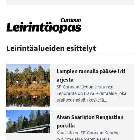
Leirintäalueiden esittelyt
Lampien rannalla pääsee irti
arjesta
Lue
SF-Caravan Liedon seutu ry:n
Leirintäoppaan
Leporanta on tilava leirintäalue, joka
artikkeli:
sijaitsee metsän kes­kellä
Lampien
kirkasvetisen lammen ympärillä. –
rannalla
Lampi on upea ja puhdas, ja se
Aivan Saariston Rengastien
pääsee
tarjoaa ympäris­töineen kauniit
irti
portilla
maisemat ja loistavat virkistäytymis­
arjesta
Lue
mahdollisuudet.
Kuusisto on SF-Caravan Kaarina
Leirintäoppaan
ry:n oma alue meren äärellä