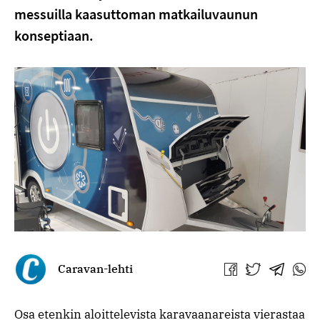
messuilla kaasuttoman matkailuvaunun
konseptiaan.
Caravan-lehti
Jaa
Jaa
Jaa
Jaa
Facebookissa
Twitterissä
Telegra
What
Osa etenkin aloittelevista karavaanareista vierastaa