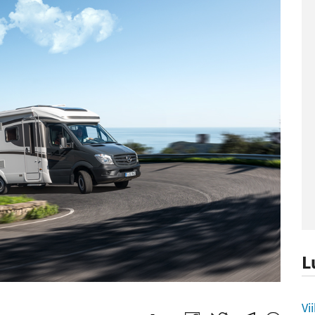
L
L
Vi