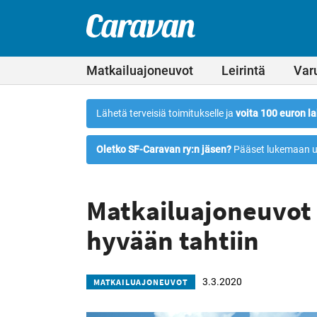
Leirintämatkailun
Siirry
suoraan
erikoislehti
Caravan-
sisältöön
lehti
Matkailuajoneuvot
Leirintä
Var
Lähetä terveisiä toimitukselle ja
voita 100 euron la
Oletko SF-Caravan ry:n jäsen?
Pääset lukemaan u
Matkailuajoneuvot
hyvään tahtiin
3.3.2020
MATKAILUAJONEUVOT