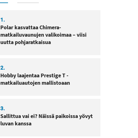
sa
pissa
1.
Polar kasvattaa Chimera-
matkailuvaunujen valikoimaa – viisi
uutta pohjaratkaisua
2.
Hobby laajentaa Prestige T -
matkailuautojen mallistoaan
3.
Sallittua vai ei? Näissä paikoissa yövyt
luvan kanssa