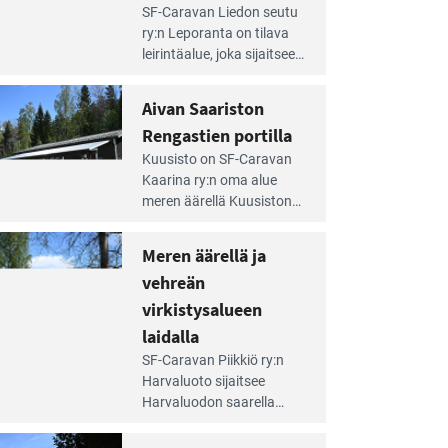
e
SF-Caravan Liedon seutu
irintäoppaan
ry:n Leporanta on tilava
tikkeli:
leirintäalue, joka sijaitsee
mpien
metsän kes­kellä
nnalla
kirkasvetisen lammen
Aivan Saariston
äsee
ympärillä. – Lampi on
i
Rengastien portilla
upea ja puhdas, ja se
jesta
e
tarjoaa ympäris­töineen
Kuusisto on SF-Caravan
irintäoppaan
kauniit maisemat ja
Kaarina ry:n oma alue
tikkeli:
loistavat virkistäytymis­
meren äärellä Kuusiston
van
mahdollisuudet.
saarella. Pie­nehkö
ariston
caravan-alue on
Meren äärellä ja
ngastien
lapsiystävällinen,
rtilla
vehreän
rauhallinen ja
silmiinpistävän siisti.
virkistysalueen
e
laidalla
irintäoppaan
SF-Caravan Piikkiö ry:n
tikkeli:
Harvaluoto sijait­see
eren
Harvaluodon saarella
rellä
Turun kaakkois­puolella.
Yhdistys on vuokrannut