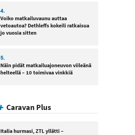
4.
Voiko matkailuvaunu auttaa
vetoautoa? Dethleffs kokeili ratkaisua
jo vuosia sitten
5.
Näin pidät matkailuajoneuvon viileänä
helteellä – 10 toimivaa vinkkiä
Caravan Plus
Italia hurmasi, ZTL yllätti –