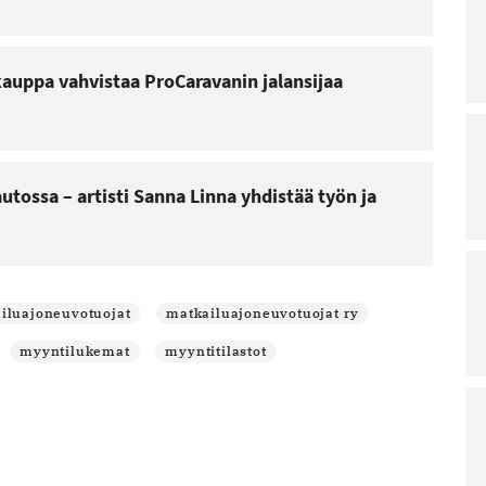
kauppa vahvistaa ProCaravanin jalansijaa
utossa – artisti Sanna Linna yhdistää työn ja
iluajoneuvotuojat
matkailuajoneuvotuojat ry
myyntilukemat
myyntitilastot