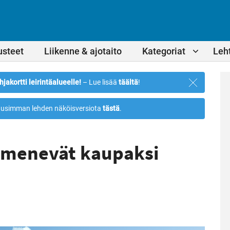
usteet
Liikenne & ajotaito
Kategoriat
Leht
Sulje
hjakortti leirintäalueelle!
– Lue lisää
täältä
!
ilmoitus
usimman lehden näköisversiota
tästä
.
 menevät kaupaksi