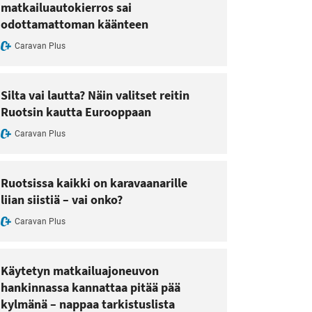
matkailuautokierros sai
odottamattoman käänteen
Caravan Plus
Silta vai lautta? Näin valitset reitin
Ruotsin kautta Eurooppaan
Caravan Plus
Ruotsissa kaikki on karavaanarille
liian siistiä – vai onko?
Caravan Plus
Käytetyn matkailuajoneuvon
hankinnassa kannattaa pitää pää
kylmänä – nappaa tarkistuslista