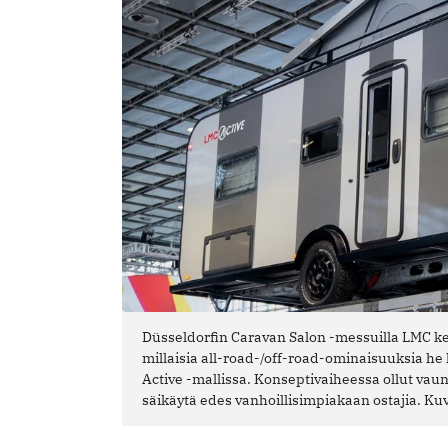
Düsseldorfin Caravan Salon -messuilla LMC kerä
millaisia all-road-/off-road-ominaisuuksia he
Active -mallissa. Konseptivaiheessa ollut vaunu
säikäytä edes vanhoillisimpiakaan ostajia. Ku