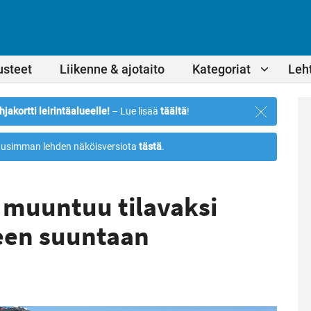
usteet
Liikenne & ajotaito
Kategoriat
Leht
Sulje
hjakortti leirintäalueelle!
– Lue lisää
täältä
!
ilmoitus
usimman lehden näköisversiota
tästä
.
 muuntuu tilavaksi
een suuntaan