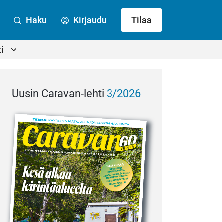
Haku
Kirjaudu
Tilaa
i
Uusin Caravan-lehti
3/2026