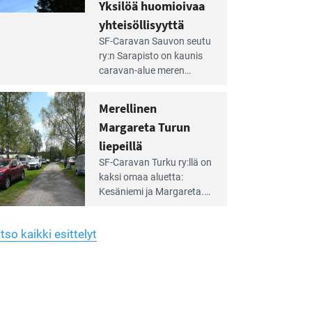
hreän
Yksilöä huomioivaa
rkistysalueen
käyttöön­sä osan kunnan
yhteisöllisyyttä
idalla
viiden hehtaarin
e
virkistysalueesta.
SF-Caravan Sauvon seutu
irintäoppaan
ry:n Sarapisto on kaunis
tikkeli:
caravan-alue meren
silöä
rannalla, vasta­päätä
omioivaa
Kemiön saarta. Alueella
Merellinen
teisöllisyyttä
on 130 sähköllä
Margareta Turun
varustettua caravan-paik­
kaa sekä kymmenen
liepeillä
e
paikkaa ilman sähköä.
SF-Caravan Turku ry:llä on
irintäoppaan
kaksi omaa aluet­ta:
tikkeli:
Kesäniemi ja Margareta.
rellinen
rgareta
Lisäksi yhdis­tys hoitaa
urun
Ruissalo Campingin
epeillä
tso kaikki esittelyt
talvialue­toimintaa.