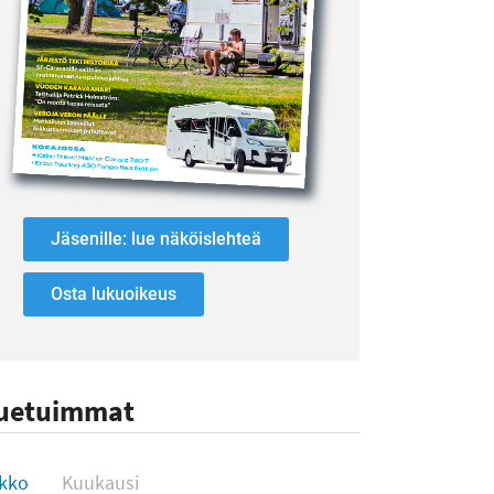
Jäsenille: lue näköislehteä
Osta lukuoikeus
uetuimmat
uetuimmat
ikko
Kuukausi