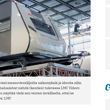
si messuvierailijoilta näkemyksiä ja ideoita siitä,
 haluaisivat nähdä (kenties) tulevassa LMC Videro
 näyttää vielä sen verran tavalliselta, ettei se
va: LMC