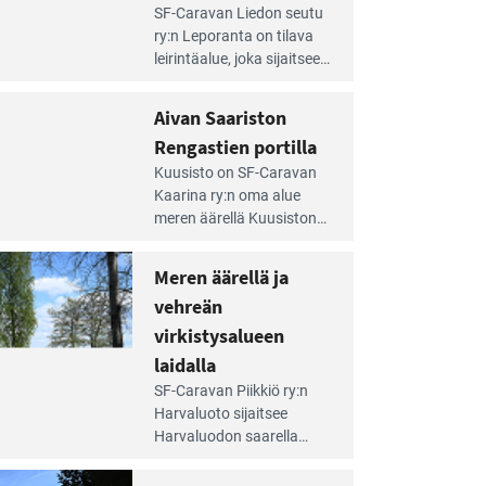
e
SF-Caravan Liedon seutu
irintäoppaan
ry:n Leporanta on tilava
tikkeli:
leirintäalue, joka sijaitsee
mpien
metsän kes­kellä
nnalla
kirkasvetisen lammen
Aivan Saariston
äsee
ympärillä. – Lampi on
i
Rengastien portilla
upea ja puhdas, ja se
jesta
e
tarjoaa ympäris­töineen
Kuusisto on SF-Caravan
irintäoppaan
kauniit maisemat ja
Kaarina ry:n oma alue
tikkeli:
loistavat virkistäytymis­
meren äärellä Kuusiston
van
mahdollisuudet.
saarella. Pie­nehkö
ariston
caravan-alue on
Meren äärellä ja
ngastien
lapsiystävällinen,
rtilla
vehreän
rauhallinen ja
silmiinpistävän siisti.
virkistysalueen
e
laidalla
irintäoppaan
SF-Caravan Piikkiö ry:n
tikkeli:
Harvaluoto sijait­see
eren
Harvaluodon saarella
rellä
Turun kaakkois­puolella.
Yhdistys on vuokrannut