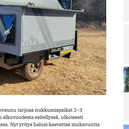
Lu
Le
ar
La
ra
pä
irt
ar
Lu
Le
ar
Ai
Sa
Re
po
Lu
Le
ar
ovaunu tarjoaa nukkumispaikat 2–3
M
 alkuvuodesta esitellyssä, ulkoisesti
ää
ja
sa. Nyt yritys halusi kasvattaa mukavuutta