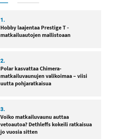
sa
pissa
1.
Hobby laajentaa Prestige T -
matkailuautojen mallistoaan
2.
Polar kasvattaa Chimera-
matkailuvaunujen valikoimaa – viisi
uutta pohjaratkaisua
3.
Voiko matkailuvaunu auttaa
vetoautoa? Dethleffs kokeili ratkaisua
jo vuosia sitten