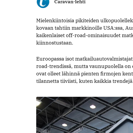
Caravan-lehti
Mielenkiintoisia pikiteiden ulkopuolelle
kovaan tahtiin markkinoille USA:ssa, Aus
kaikenlaiset off-road-ominaisuudet matk
kiinnostustaan.
Euroopassa isot matkailuautovalmistajat
road-trendissä, mutta vaunupuolella on 
ovat olleet lähinnä pienten firmojen kent
tilannetta tiiviisti, kuten kaikkia trendejä