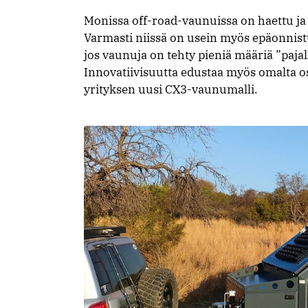
Monissa off-road-vaunuissa on haettu ja 
Varmasti niissä on usein myös epäonnistut
jos vaunuja on tehty pieniä määriä ”pajal
Innovatiivisuutta edustaa myös omalta os
yrityksen uusi CX3-vaunumalli.