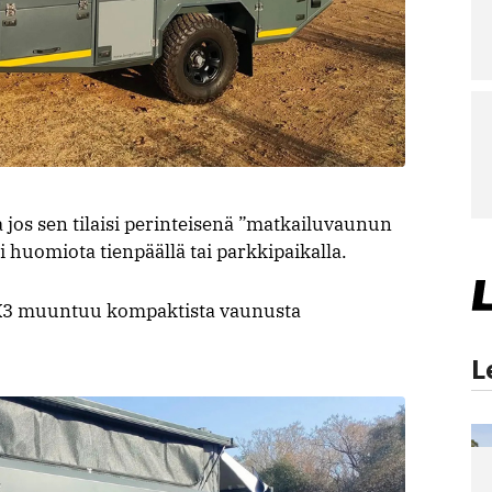
jos sen tilaisi perinteisenä ”matkailuvaunun
ti huomiota tienpäällä tai parkkipaikalla.
ä CX3 muuntuu kompaktista vaunusta
L