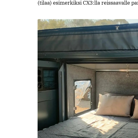
(tilaa) esimerkiksi CX3:lla reissaavalle p