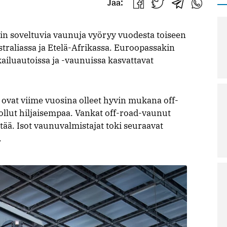
Jaa:
Jaa
Jaa
Jaa
Jaa
Facebookissa
Twitterissä
Telegrammis
WhatsAp
kin soveltuvia vaunuja vyöryy vuodesta toiseen
traliassa ja Etelä-Afrikassa. Euroopassakin
ailuautoissa ja -vaunuissa kasvattavat
 ovat viime vuosina olleet hyvin mukana off-
ollut hiljaisempaa. Vankat off-road-vaunut
tää. Isot vaunuvalmistajat toki seuraavat
.