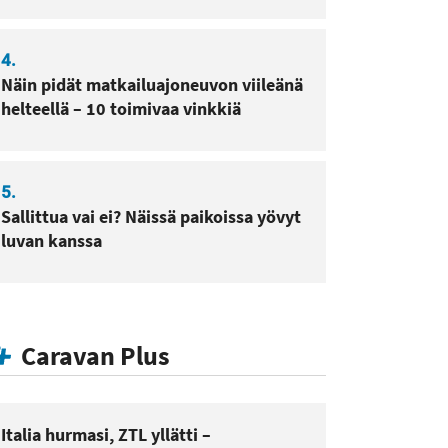
4.
Näin pidät matkailuajoneuvon viileänä
helteellä – 10 toimivaa vinkkiä
5.
Sallittua vai ei? Näissä paikoissa yövyt
luvan kanssa
Caravan Plus
Italia hurmasi, ZTL yllätti –