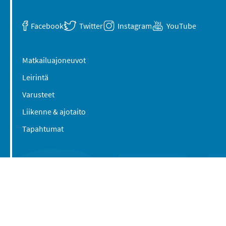
Facebook
Twitter
Instagram
YouTube
Matkailuajoneuvot
Leirintä
Varusteet
Liikenne & ajotaito
Tapahtumat
Suomen Caravan Media Oy
Viipurintie 58
13210 Hämeenlinna