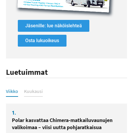
Jäsenille: lue näköislehteä
Osta lukuoikeus
Luetuimmat
Luetuimmat
Viikko
Kuukausi
1.
Polar kasvattaa Chimera-matkailuvaunujen
valikoimaa – viisi uutta pohjaratkaisua