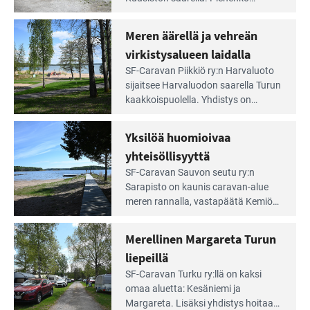
Aivan
caravan-alue on lapsiystävällinen,
Saariston
rauhallinen ja silmiinpistävän siisti.
Meren äärellä ja vehreän
Rengastien
portilla
virkistysalueen laidalla
Lue
SF-Caravan Piikkiö ry:n Harvaluoto
Leirintäoppaan
sijait­see Harvaluodon saarella Turun
artikkeli:
kaakkois­puolella. Yhdistys on
Meren
vuokrannut käyttöön­sä osan
äärellä
kunnan viiden hehtaarin
Yksilöä huomioivaa
ja
virkistysalueesta.
vehreän
yhteisöllisyyttä
virkistysalueen
Lue
SF-Caravan Sauvon seutu ry:n
laidalla
Leirintäoppaan
Sarapisto on kaunis caravan-alue
artikkeli:
meren rannalla, vasta­päätä Kemiön
Yksilöä
saarta. Alueella on 130 sähköllä
huomioivaa
varustettua caravan-paik­kaa sekä
Merellinen Margareta Turun
yhteisöllisyyttä
kymmenen paikkaa ilman sähköä.
liepeillä
Lue
SF-Caravan Turku ry:llä on kaksi
Leirintäoppaan
omaa aluet­ta: Kesäniemi ja
artikkeli:
Margareta. Lisäksi yhdis­tys hoitaa