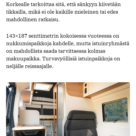
Korkealle tarkoittaa sitä, että sänkyyn kiivetään
tikkailla, mikä ei ole kaikille mieleinen tai edes
mahdollinen ratkaisu.
143×187 senttimetrin kokoisessa vuoteessa on
nukkumispaikkoja kahdelle, mutta istuinryhmästä
on mahdollista saada tarvittaessa kolmas
makuupaikka. Turvavyöllisiä istuinpaikkoja on
neljälle reissaajalle.