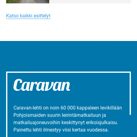
Merellinen
Ruissalo Campingin talvialue­
Margareta
toimintaa.
Turun
Katso kaikki esittelyt
liepeillä
Caravan-lehti on noin 60 000 kappaleen levikillään
Pohjoismaiden suurin leirintämatkailuun ja
matkailuajoneuvoihin keskittynyt erikoisjulkaisu.
Painettu lehti ilmestyy viisi kertaa vuodessa.