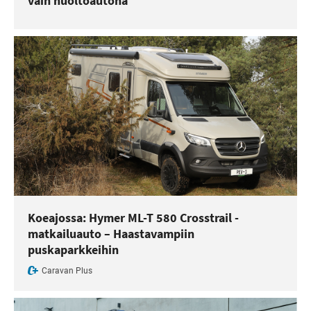
vain huoltoautona
Koeajossa: Hymer ML-T 580 Crosstrail -
matkailuauto – Haastavampiin
puskaparkkeihin
Caravan Plus