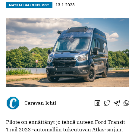
13.1.2023
MATKAILUAJONEUVOT
Caravan-lehti
Jaa
Jaa
Jaa
Jaa
Facebookissa
Twitterissä
Telegra
What
Pilote on ennättänyt jo tehdä uuteen Ford Transit
Trail 2023 -automalliin tukeutuvan Atlas-sarjan,