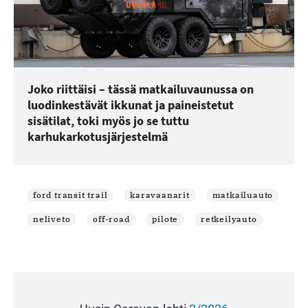
Joko riittäisi – tässä matkailuvaunussa on
luodinkestävät ikkunat ja paineistetut
sisätilat, toki myös jo se tuttu
karhukarkotusjärjestelmä
ford transit trail
karavaanarit
matkailuauto
neliveto
off-road
pilote
retkeilyauto