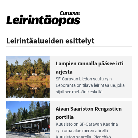
Leirintäalueiden esittelyt
Lampien rannalla pääsee irti
arjesta
Lue
SF-Caravan Liedon seutu ry:n
Leirintäoppaan
Leporanta on tilava leirintäalue, joka
artikkeli:
sijaitsee metsän kes­kellä
Lampien
kirkasvetisen lammen ympärillä. –
rannalla
Lampi on upea ja puhdas, ja se
Aivan Saariston Rengastien
pääsee
tarjoaa ympäris­töineen kauniit
irti
portilla
maisemat ja loistavat virkistäytymis­
arjesta
Lue
mahdollisuudet.
Kuusisto on SF-Caravan Kaarina
Leirintäoppaan
ry:n oma alue meren äärellä
artikkeli:
Kuusiston saarella. Pie­nehkö