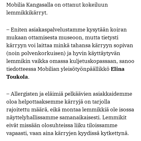
Mobilia Kangasalla on ottanut kokeiluun
lemmikkikärryt.
– Eniten asiakaspalvelustamme kysytään koiran
mukaan ottamisesta museoon, mutta tietysti
kärryyn voi laittaa minkä tahansa kärryyn sopivan
(noin polvenkorkuisen) ja hyvin käyttäytyvän
lemmikin vaikka omassa kuljetuskopassaan, sanoo
tiedotteessa Mobilian yleisötyönpäällikkö
Elina
Toukola
.
– Allergisten ja eläimiä pelkäävien asiakkaidemme
oloa helpottaaksemme kärryjä on tarjolla
rajoitettu määrä, eikä montaa lemmikkiä ole isossa
näyttelyhallissamme samanaikaisesti. Lemmikit
eivät missään olosuhteissa liiku tiloissamme
vapaasti, vaan aina kärryjen kyydissä kytkettynä.