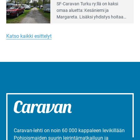
Lue
SF-Caravan Turku ry:llä on kaksi
Leirintäoppaan
omaa aluet­ta: Kesäniemi ja
artikkeli:
Margareta. Lisäksi yhdis­tys hoitaa
Merellinen
Ruissalo Campingin talvialue­
Margareta
toimintaa.
Turun
Katso kaikki esittelyt
liepeillä
Caravan-lehti on noin 60 000 kappaleen levikillään
Pohjoismaiden suurin leirintämatkailuun ja