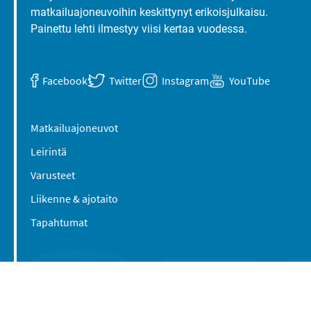
matkailuajoneuvoihin keskittynyt erikoisjulkaisu.
Painettu lehti ilmestyy viisi kertaa vuodessa.
Facebook
Twitter
Instagram
YouTube
Matkailuajoneuvot
Leirintä
Varusteet
Liikenne & ajotaito
Tapahtumat
Suomen Caravan Media Oy
Viipurintie 58