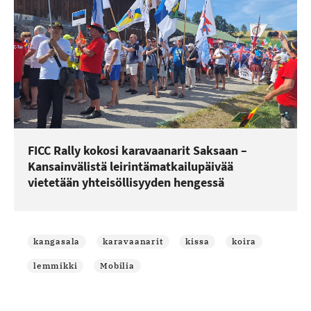
FICC Rally kokosi karavaanarit Saksaan –
Kansainvälistä leirintämatkailupäivää
vietetään yhteisöllisyyden hengessä
kangasala
karavaanarit
kissa
koira
lemmikki
Mobilia