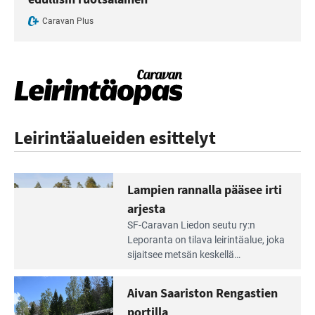
Caravan Plus
Leirintäalueiden esittelyt
Lampien rannalla pääsee irti
arjesta
Lue
SF-Caravan Liedon seutu ry:n
Leirintäoppaan
Leporanta on tilava leirintäalue, joka
artikkeli:
sijaitsee metsän kes­kellä
Lampien
kirkasvetisen lammen ympärillä. –
rannalla
Lampi on upea ja puhdas, ja se
Aivan Saariston Rengastien
pääsee
tarjoaa ympäris­töineen kauniit
irti
portilla
maisemat ja loistavat virkistäytymis­