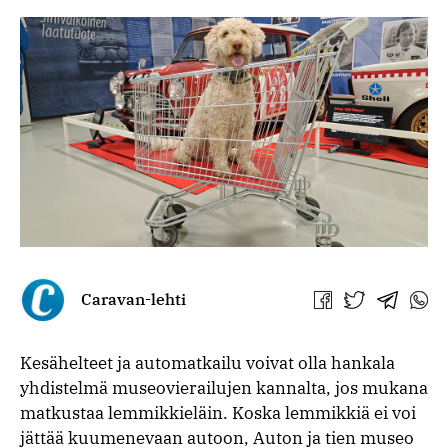
Caravan-lehti
Jaa
Jaa
Jaa
Jaa
Facebookissa
Twitterissä
Telegra
What
Kesähelteet ja automatkailu voivat olla hankala
yhdistelmä museovierailujen kannalta, jos mukana
matkustaa lemmikkieläin. Koska lemmikkiä ei voi
jättää kuumenevaan autoon, Auton ja tien museo