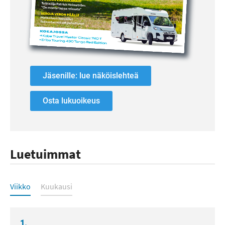
Jäsenille: lue näköislehteä
Osta lukuoikeus
Luetuimmat
Luetuimmat
Viikko
Kuukausi
1.