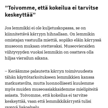
”Toivomme, että kokeilua ei tarvitse
keskeyttää”
Jos lemmikki ei ole kuljetuskopassa, se on
kiinnitettävä kärryyn hihnallaan. On lemmikin
omistajan vastuulla miettiä, sopiiko eläin kärryssä
museoon mukaan otettavaksi. Museovieraiden
viihtyvyyden vuoksi lemmikin on osattava olla
hiljaa vierailun aikana.
– Keräämme palautetta kärryn toimivuudesta
tähän käyttötarkoitukseen lemmikkien kanssa
matkustavilta, mutta luonnollisesti kuulemme
myös muiden museoasiakkaidemme mielipiteitä
asiasta. Toivomme, että kokeilua ei tarvitse
keskeyttää, vaan että lemmikkikärrystä tulisi
pysyvä lisäpalvelu.