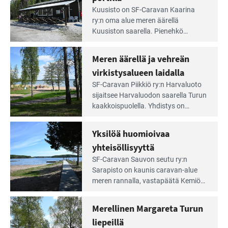
arjesta
Lue
mahdollisuudet.
Kuusisto on SF-Caravan Kaarina
Leirintäoppaan
ry:n oma alue meren äärellä
artikkeli:
Kuusiston saarella. Pie­nehkö
Aivan
caravan-alue on lapsiystävällinen,
Saariston
rauhallinen ja silmiinpistävän siisti.
Meren äärellä ja vehreän
Rengastien
portilla
virkistysalueen laidalla
Lue
SF-Caravan Piikkiö ry:n Harvaluoto
Leirintäoppaan
sijait­see Harvaluodon saarella Turun
artikkeli:
kaakkois­puolella. Yhdistys on
Meren
vuokrannut käyttöön­sä osan
äärellä
kunnan viiden hehtaarin
Yksilöä huomioivaa
ja
virkistysalueesta.
vehreän
yhteisöllisyyttä
virkistysalueen
Lue
SF-Caravan Sauvon seutu ry:n
laidalla
Leirintäoppaan
Sarapisto on kaunis caravan-alue
artikkeli:
meren rannalla, vasta­päätä Kemiön
Yksilöä
saarta. Alueella on 130 sähköllä
huomioivaa
varustettua caravan-paik­kaa sekä
Merellinen Margareta Turun
yhteisöllisyyttä
kymmenen paikkaa ilman sähköä.
liepeillä