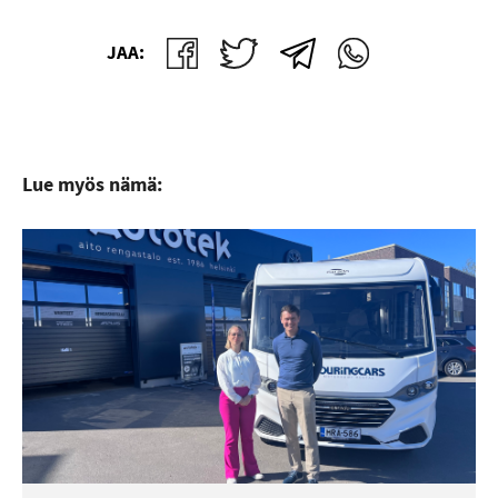
JAA:
Jaa
Jaa
Jaa
Jaa
Facebookissa
Twitterissä
Telegrammissa
WhatsAppissa
Lue myös nämä: