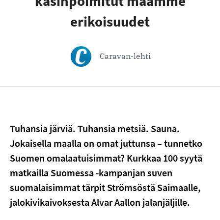
käsinpoimitut maamme
erikoisuudet
Caravan-lehti
Tuhansia järviä. Tuhansia metsiä. Sauna.
Jokaisella maalla on omat juttunsa – tunnetko
Suomen omalaatuisimmat? Kurkkaa 100 syytä
matkailla Suomessa -kampanjan suven
suomalaisimmat tärpit Strömsöstä Saimaalle,
jalokivikaivoksesta Alvar Aallon jalanjäljille.