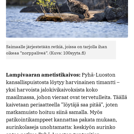
Saimaalle järjestetään retkiä, joissa on tarjolla ihan
oikeaa ”norppaliveä”. (Kuva: 100syyta.fi)
Lampivaaran ametistikaivos:
Pyhä-Luoston
kansallispuistosta löytyy harvinainen timantti –
yksi harvoista jalokivikaivoksista koko
maailmassa, johon vieraat ovat tervetulleita. Täällä
kaivetaan periaatteella ”löytäjä saa pitää”, joten
matkamuisto hoituu siinä samalla. Myös
patikointikamppeet kannattaa pakata mukaan,
aurinkolaseja unohtamatta: keskiyön aurinko