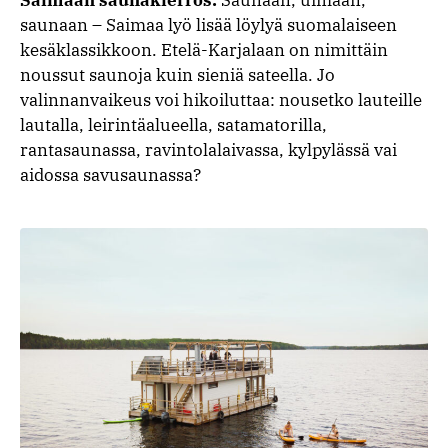
Saimaan saunakierros:
Saunaan, uimaan,
saunaan – Saimaa lyö lisää löylyä suomalaiseen
kesäklassikkoon. Etelä-Karjalaan on nimittäin
noussut saunoja kuin sieniä sateella. Jo
valinnanvaikeus voi hikoiluttaa: nousetko lauteille
lautalla, leirintäalueella, satamatorilla,
rantasaunassa, ravintolalaivassa, kylpylässä vai
aidossa savusaunassa?