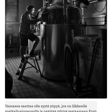
Vaasassa saattaa olla syytä yöpyä, jos on liikkeellä
matkailuajoneuvolla ja päättää ryhtyä testaamaan Kyrö