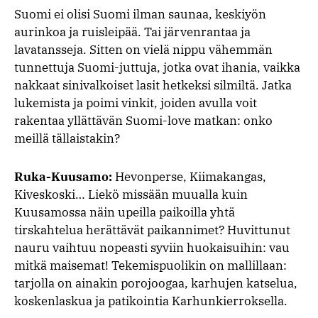
Suomi ei olisi Suomi ilman saunaa, keskiyön
aurinkoa ja ruisleipää. Tai järvenrantaa ja
lavatansseja. Sitten on vielä nippu vähemmän
tunnettuja Suomi-juttuja, jotka ovat ihania, vaikka
nakkaat sinivalkoiset lasit hetkeksi silmiltä. Jatka
lukemista ja poimi vinkit, joiden avulla voit
rakentaa yllättävän Suomi-love matkan: onko
meillä tällaistakin?
Ruka-Kuusamo:
Hevonperse, Kiimakangas,
Kiveskoski… Liekö missään muualla kuin
Kuusamossa näin upeilla paikoilla yhtä
tirskahtelua herättävät paikannimet? Huvittunut
nauru vaihtuu nopeasti syviin huokaisuihin: vau
mitkä maisemat! Tekemispuolikin on mallillaan:
tarjolla on ainakin porojoogaa, karhujen katselua,
koskenlaskua ja patikointia Karhunkierroksella.