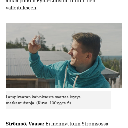
antaa potkua Pyhä-Luoston tunturitien
valloitukseen.
Lampivaaran kaivoksesta saattaa löytyä
matkamuistoja. (Kuva: 100syyta.fi)
Strömsö, Vaasa:
Ei mennyt kuin Strömsössä -