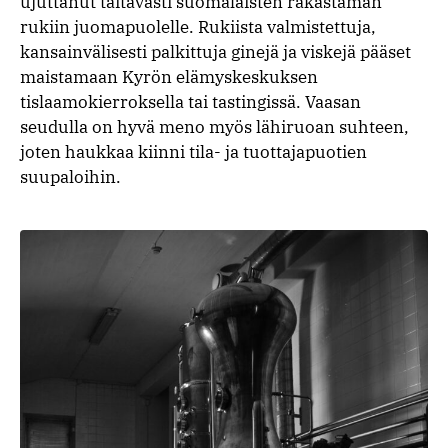
ujuttanut taitavasti suomalaisten rakastaman
rukiin juomapuolelle. Rukiista valmistettuja,
kansainvälisesti palkittuja ginejä ja viskejä pääset
maistamaan Kyrön elämyskeskuksen
tislaamokierroksella tai tastingissä. Vaasan
seudulla on hyvä meno myös lähiruoan suhteen,
joten haukkaa kiinni tila- ja tuottajapuotien
suupaloihin.