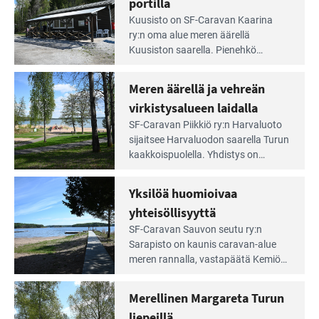
portilla
maisemat ja loistavat virkistäytymis­
arjesta
Lue
mahdollisuudet.
Kuusisto on SF-Caravan Kaarina
Leirintäoppaan
ry:n oma alue meren äärellä
artikkeli:
Kuusiston saarella. Pie­nehkö
Aivan
caravan-alue on lapsiystävällinen,
Saariston
rauhallinen ja silmiinpistävän siisti.
Meren äärellä ja vehreän
Rengastien
portilla
virkistysalueen laidalla
Lue
SF-Caravan Piikkiö ry:n Harvaluoto
Leirintäoppaan
sijait­see Harvaluodon saarella Turun
artikkeli:
kaakkois­puolella. Yhdistys on
Meren
vuokrannut käyttöön­sä osan
äärellä
kunnan viiden hehtaarin
Yksilöä huomioivaa
ja
virkistysalueesta.
vehreän
yhteisöllisyyttä
virkistysalueen
Lue
SF-Caravan Sauvon seutu ry:n
laidalla
Leirintäoppaan
Sarapisto on kaunis caravan-alue
artikkeli:
meren rannalla, vasta­päätä Kemiön
Yksilöä
saarta. Alueella on 130 sähköllä
huomioivaa
varustettua caravan-paik­kaa sekä
Merellinen Margareta Turun
yhteisöllisyyttä
kymmenen paikkaa ilman sähköä.
liepeillä