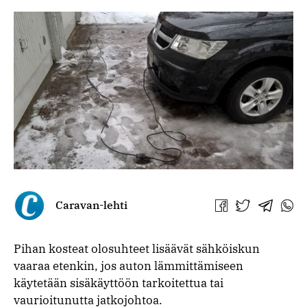
Caravan-lehti
Jaa
Jaa
Jaa
Jaa
Facebookissa
Twitterissä
Telegra
What
Pihan kosteat olosuhteet lisäävät sähköiskun
vaaraa etenkin, jos auton lämmittämiseen
käytetään sisäkäyttöön tarkoitettua tai
vaurioitunutta jatkojohtoa.