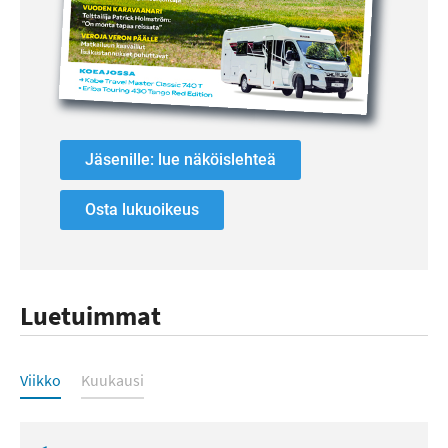
Jäsenille: lue näköislehteä
Osta lukuoikeus
Luetuimmat
Luetuimmat
Viikko
Kuukausi