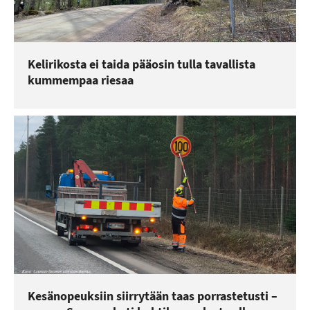
Kelirikosta ei taida pääosin tulla tavallista
kummempaa riesaa
Kesänopeuksiin siirrytään taas porrastetusti –