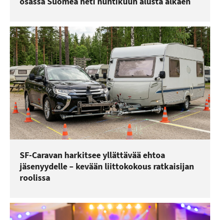
osassa Suomea heti huhtikuun alusta alkaen
SF-Caravan harkitsee yllättävää ehtoa
jäsenyydelle – kevään liittokokous ratkaisijan
roolissa