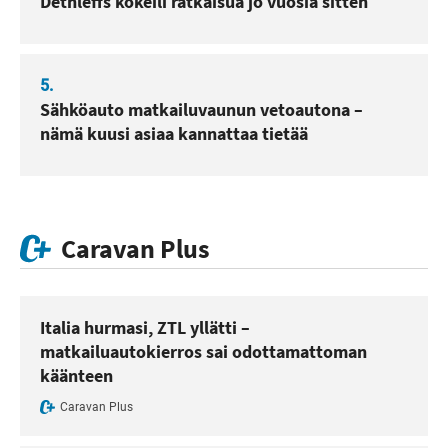
Dethleffs kokeili ratkaisua jo vuosia sitten
5.
Sähköauto matkailuvaunun vetoautona –
nämä kuusi asiaa kannattaa tietää
Caravan Plus
Italia hurmasi, ZTL yllätti –
matkailuautokierros sai odottamattoman
käänteen
Caravan Plus