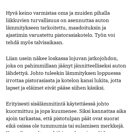
Hyvä keino varmistaa oma ja muiden pihalla
liikkuvien turvallisuus on asennuttaa auton
lämmitykseen tarkoitettu, maadoituksin ja
ajastimin varustettu pistorasiakotelo. Työn voi
tehdä myös talvisaikaan.
Liian usein näkee loskassa lojuvan jatkojohdon,
joka on pahimmillaan jäänyt jännitteelliseksi auton
lähdettyä. Johto tuleekin lämmityksen loppuessa
irrottaa pistorasiasta ja kotelon kansi lukita, jotta
lapset ja eläimet eivät pääse siihen käsiksi.
Erityisesti sisälämmitintä käytettäessä johto
kuormittuu ja jopa kuumenee. Siksi kannattaa aika
ajoin tarkastaa, että pistotulpan päät ovat suorat
eikä osissa ole tummumia tai sulamisen merkkejä.