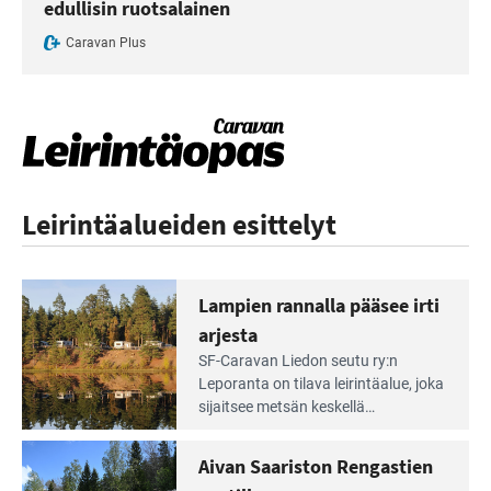
edullisin ruotsalainen
Caravan Plus
Leirintäalueiden esittelyt
Lampien rannalla pääsee irti
arjesta
Lue
SF-Caravan Liedon seutu ry:n
Leirintäoppaan
Leporanta on tilava leirintäalue, joka
artikkeli:
sijaitsee metsän kes­kellä
Lampien
kirkasvetisen lammen ympärillä. –
rannalla
Lampi on upea ja puhdas, ja se
Aivan Saariston Rengastien
pääsee
tarjoaa ympäris­töineen kauniit
irti