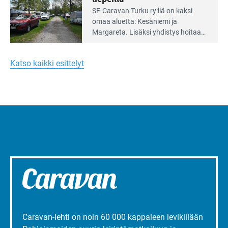
Lue
SF-Caravan Turku ry:llä on kaksi
Leirintäoppaan
omaa aluet­ta: Kesäniemi ja
artikkeli:
Margareta. Lisäksi yhdis­tys hoitaa
Merellinen
Ruissalo Campingin talvialue­
Margareta
toimintaa.
Turun
Katso kaikki esittelyt
liepeillä
Caravan-lehti on noin 60 000 kappaleen levikillään