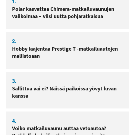
1.
Polar kasvattaa Chimera-matkailuvaunujen
valikoimaa – viisi uutta pohjaratkaisua
2.
Hobby laajentaa Prestige T -matkailuautojen
mallistoaan
3.
Sallittua vai ei? Näissä paikoissa yövyt luvan
kanssa
4.
Voiko matkailuvaunu auttaa vetoautoa?