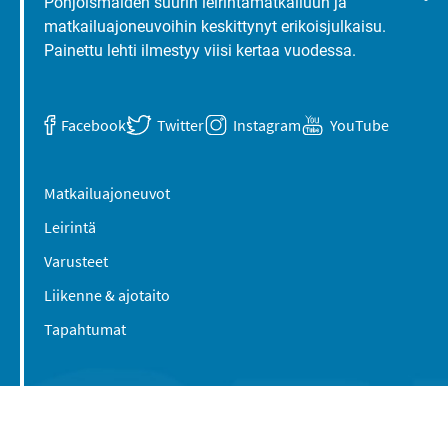
Pohjoismaiden suurin leirintämatkailuun ja
matkailuajoneuvoihin keskittynyt erikoisjulkaisu.
Painettu lehti ilmestyy viisi kertaa vuodessa.
Facebook
Twitter
Instagram
YouTube
Matkailuajoneuvot
Leirintä
Varusteet
Liikenne & ajotaito
Tapahtumat
Suomen Caravan Media Oy