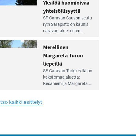
hreän
Yksilöä huomioivaa
rkistysalueen
käyttöön­sä osan kunnan
yhteisöllisyyttä
idalla
viiden hehtaarin
e
virkistysalueesta.
SF-Caravan Sauvon seutu
irintäoppaan
ry:n Sarapisto on kaunis
tikkeli:
caravan-alue meren
silöä
rannalla, vasta­päätä
omioivaa
Kemiön saarta. Alueella
Merellinen
teisöllisyyttä
on 130 sähköllä
Margareta Turun
varustettua caravan-paik­
kaa sekä kymmenen
liepeillä
e
paikkaa ilman sähköä.
SF-Caravan Turku ry:llä on
irintäoppaan
kaksi omaa aluet­ta:
tikkeli:
Kesäniemi ja Margareta.
rellinen
rgareta
Lisäksi yhdis­tys hoitaa
urun
Ruissalo Campingin
epeillä
tso kaikki esittelyt
talvialue­toimintaa.