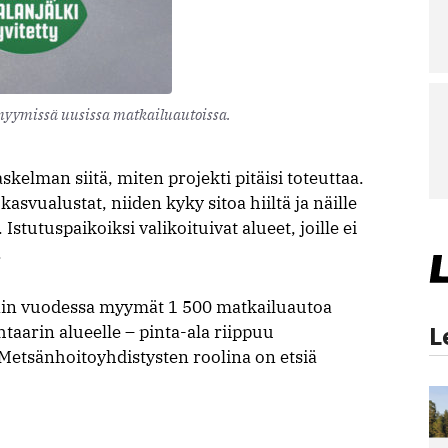
myymissä uusissa matkailuautoissa.
askelman siitä, miten projekti pitäisi toteuttaa.
kasvualustat, niiden kyky sitoa hiiltä ja näille
Istutuspaikoiksi valikoituivat alueet, joille ei
.
in vuodessa myymät 1 500 matkailuautoa
L
htaarin alueelle – pinta-ala riippuu
 Metsänhoitoyhdistysten roolina on etsiä