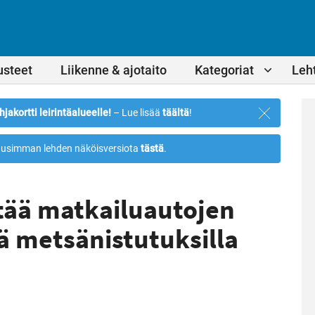
usteet
Liikenne & ajotaito
Kategoriat
Leht
Sulje
hjakortti leirintäalueelle!
– Lue lisää
täältä
!
ilmoitus
usimman lehden näköisversiota
tästä
.
tää matkailuautojen
jä metsänistutuksilla