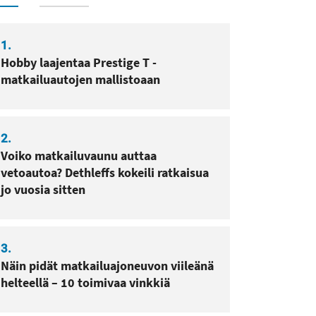
sa
pissa
1.
Hobby laajentaa Prestige T -
matkailuautojen mallistoaan
2.
Voiko matkailuvaunu auttaa
vetoautoa? Dethleffs kokeili ratkaisua
jo vuosia sitten
3.
Näin pidät matkailuajoneuvon viileänä
helteellä – 10 toimivaa vinkkiä