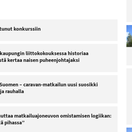
Lu
Le
ar
La
ra
tunut konkurssiin
pä
irt
ar
Lu
kaupungin liittokokouksessa historiaa
Le
ar
stä kertaa naisen puheenjohtajaksi
Ai
Sa
Re
po
t Suomen – caravan-matkailun uusi suosikki
ja rauhalla
Lu
Le
ar
uuttaa matkailuajoneuvon omistamisen logiikan:
M
ää
tä pihassa”
ja