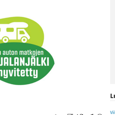
L
L
Vi