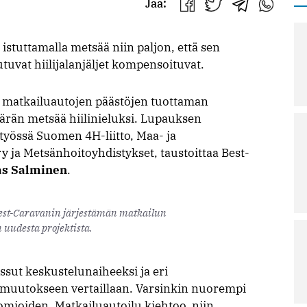
Jaa:
Jaa
Jaa
Jaa
Jaa
Facebookissa
Twitterissä
Telegrammis
WhatsAp
 istuttamalla metsää niin paljon, että sen
uvat hiilijalanjäljet kompensoituvat.
tkailuautojen päästöjen tuottaman
äärän metsää hiilinieluksi. Lupauksen
työssä Suomen 4H-liitto, Maa- ja
y ja Metsänhoitoyhdistykset, taustoittaa Best-
s Salminen
.
est-Caravanin järjestämän matkailun
 uudesta projektista.
ssut keskustelunaiheeksi ja eri
muutokseen vertaillaan. Varsinkin nuorempi
omioiden. Matkailuautoilu kiehtoo, niin