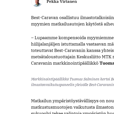
Pekka Virtanen
Best-Caravan osallistuu ilmastotalkoisiin
myymien matkailuautojen käytöstä aiheut
– Lupaamme kompensoida myymiemme ma
hiilijalanjäljen istuttamalla vastaavan m
toteuttavat Best-Caravanin kanssa yhteis
metsätaloustuottajain Keskusliitto MTK r
Caravanin markkinointipäällikkö
Tuoma
Markkinointipäällikkö Tuomas Salminen kertoi B
ilmastonvaikutuspaneelin yleisölle Best-Caravanin
Matkailun ympäristöystävällisyys on nou
matkustusmuotojen vaikutusta ilmaston
sukupolvi tekee valintoja ympäristön hu