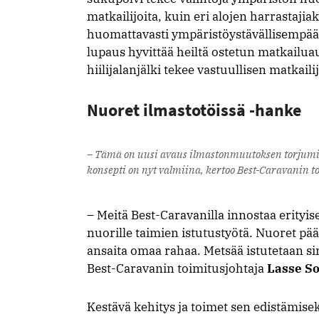
matkailijoita, kuin eri alojen harrastaji
huomattavasti ympäristöystävällisempää
lupaus hyvittää heiltä ostetun matkailua
hiilijalanjälki tekee vastuullisen matkail
Nuoret ilmastotöissä -hanke
– Tämä on uusi avaus ilmastonmuutoksen torjumi
konsepti on nyt valmiina, kertoo Best-Caravanin to
– Meitä Best-Caravanilla innostaa erityis
nuorille taimien istutustyötä. Nuoret pä
ansaita omaa rahaa. Metsää istutetaan si
Best-Caravanin toimitusjohtaja
Lasse So
Kestävä kehitys ja toimet sen edistämise