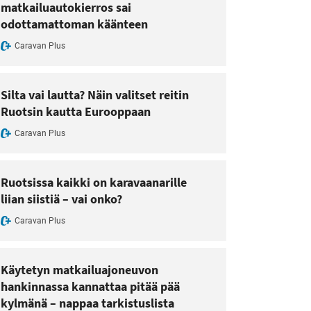
matkailuautokierros sai
odottamattoman käänteen
Caravan Plus
Silta vai lautta? Näin valitset reitin
Ruotsin kautta Eurooppaan
Caravan Plus
Ruotsissa kaikki on karavaanarille
liian siistiä – vai onko?
Caravan Plus
Käytetyn matkailuajoneuvon
hankinnassa kannattaa pitää pää
kylmänä – nappaa tarkistuslista