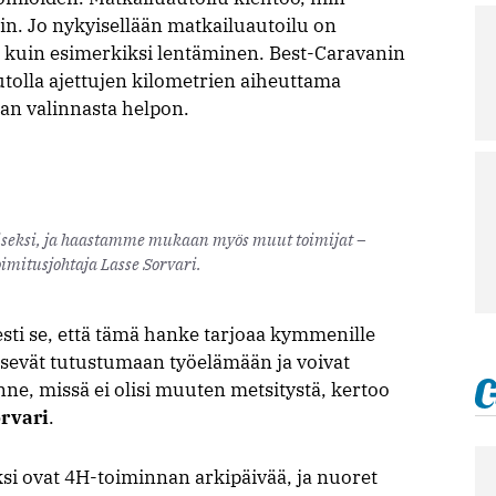
akin. Jo nykyisellään matkailuautoilu on
 kuin esimerkiksi lentäminen. Best-Caravanin
utolla ajettujen kilometrien aiheuttama
ijan valinnasta helpon.
seksi, ja haastamme mukaan myös muut toimijat –
imitusjohtaja Lasse Sorvari.
esti se, että tämä hanke tarjoaa kymmenille
äsevät tutustumaan työelämään ja voivat
nne, missä ei olisi muuten metsitystä, kertoo
rvari
.
ksi ovat 4H-toiminnan arkipäivää, ja nuoret