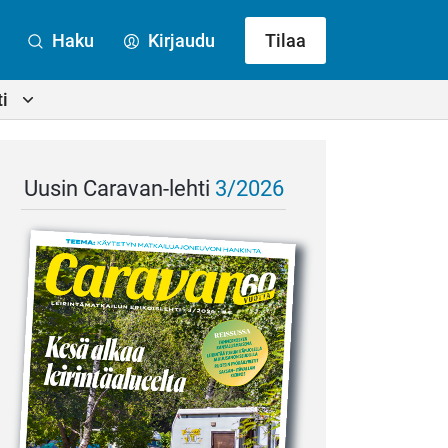
Haku
Kirjaudu
Tilaa
i
Uusin Caravan-lehti
3/2026