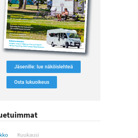
Jäsenille: lue näköislehteä
Osta lukuoikeus
uetuimmat
uetuimmat
ikko
Kuukausi