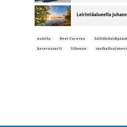
Leirintäalueella juhan
autoilu
Best-Caravan
hiilidioksidipääs
karavaanarit
liikenne
matkailuajoneu