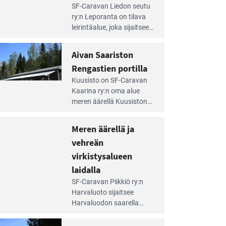
e
SF-Caravan Liedon seutu
irintäoppaan
ry:n Leporanta on tilava
tikkeli:
leirintäalue, joka sijaitsee
mpien
metsän kes­kellä
nnalla
kirkasvetisen lammen
Aivan Saariston
äsee
ympärillä. – Lampi on
i
Rengastien portilla
upea ja puhdas, ja se
jesta
e
tarjoaa ympäris­töineen
Kuusisto on SF-Caravan
irintäoppaan
kauniit maisemat ja
Kaarina ry:n oma alue
tikkeli:
loistavat virkistäytymis­
meren äärellä Kuusiston
van
mahdollisuudet.
saarella. Pie­nehkö
ariston
caravan-alue on
Meren äärellä ja
ngastien
lapsiystävällinen,
rtilla
vehreän
rauhallinen ja
silmiinpistävän siisti.
virkistysalueen
e
laidalla
irintäoppaan
SF-Caravan Piikkiö ry:n
tikkeli:
Harvaluoto sijait­see
eren
Harvaluodon saarella
rellä
Turun kaakkois­puolella.
Yhdistys on vuokrannut