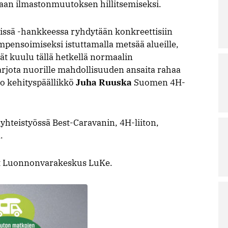
saan ilmastonmuutoksen hillitsemiseksi.
issä -hankkeessa ryhdytään konkreettisiin
ompensoimiseksi istuttamalla metsää alueille,
vät kuulu tällä hetkellä normaalin
rjota nuorille mahdollisuuden ansaita rahaa
oo kehityspäällikkö
Juha Ruuska
Suomen 4H-
yhteistyössä Best-Caravanin, 4H-liiton,
.
ut Luonnonvarakeskus LuKe.