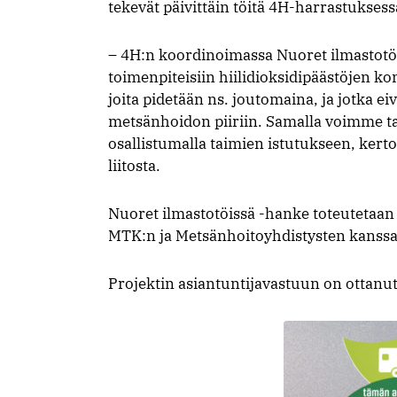
tekevät päivittäin töitä 4H-harrastukses
– 4H:n koordinoimassa Nuoret ilmastotö
toimenpiteisiin hiilidioksidipäästöjen k
joita pidetään ns. joutomaina, ja jotka ei
metsänhoidon piiriin. Samalla voimme ta
osallistumalla taimien istutukseen, kert
liitosta.
Nuoret ilmastotöissä -hanke toteutetaan 
MTK:n ja Metsänhoitoyhdistysten kanssa
Projektin asiantuntijavastuun on ottan