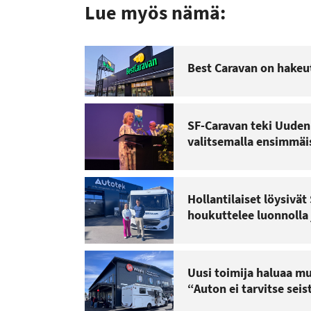
Lue myös nämä:
Best Caravan on hakeu
SF-Caravan teki Uuden
valitsemalla ensimmäi
Hollantilaiset löysivä
houkuttelee luonnolla 
Uusi toimija haluaa m
“Auton ei tarvitse seis