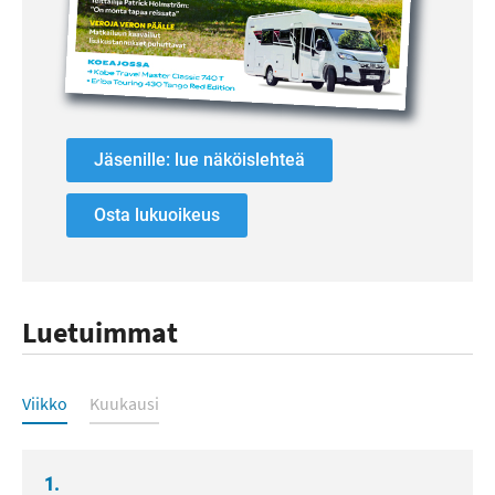
Jäsenille: lue näköislehteä
Osta lukuoikeus
Luetuimmat
Luetuimmat
Viikko
Kuukausi
1.