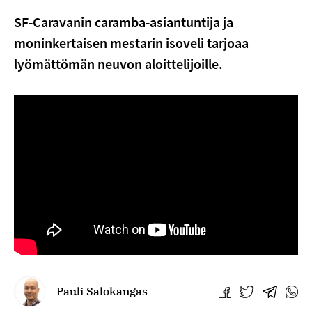
SF-Caravanin caramba-asiantuntija ja
moninkertaisen mestarin isoveli tarjoaa
lyömättömän neuvon aloittelijoille.
Pauli Salokangas
Jaa
Jaa
Jaa
Jaa
Facebookissa
Twitterissä
Telegra
What