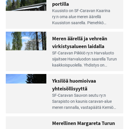
irti
portilla
maisemat ja loistavat virkistäytymis­
arjesta
Lue
mahdollisuudet.
Kuusisto on SF-Caravan Kaarina
Leirintäoppaan
ry:n oma alue meren äärellä
artikkeli:
Kuusiston saarella. Pie­nehkö
Aivan
caravan-alue on lapsiystävällinen,
Saariston
rauhallinen ja silmiinpistävän siisti.
Meren äärellä ja vehreän
Rengastien
portilla
virkistysalueen laidalla
Lue
SF-Caravan Piikkiö ry:n Harvaluoto
Leirintäoppaan
sijait­see Harvaluodon saarella Turun
artikkeli:
kaakkois­puolella. Yhdistys on
Meren
vuokrannut käyttöön­sä osan
äärellä
kunnan viiden hehtaarin
Yksilöä huomioivaa
ja
virkistysalueesta.
vehreän
yhteisöllisyyttä
virkistysalueen
Lue
SF-Caravan Sauvon seutu ry:n
laidalla
Leirintäoppaan
Sarapisto on kaunis caravan-alue
artikkeli:
meren rannalla, vasta­päätä Kemiön
Yksilöä
saarta. Alueella on 130 sähköllä
huomioivaa
varustettua caravan-paik­kaa sekä
Merellinen Margareta Turun
yhteisöllisyyttä
kymmenen paikkaa ilman sähköä.