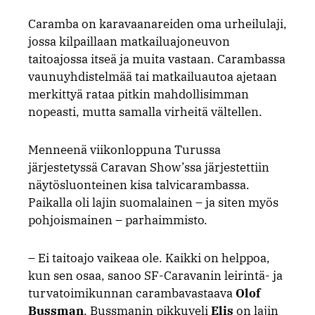
Caramba on karavaanareiden oma urheilulaji,
jossa kilpaillaan matkailuajoneuvon
taitoajossa itseä ja muita vastaan. Carambassa
vaunuyhdistelmää tai matkailuautoa ajetaan
merkittyä rataa pitkin mahdollisimman
nopeasti, mutta samalla virheitä vältellen.
Menneenä viikonloppuna Turussa
järjestetyssä Caravan Show’ssa järjestettiin
näytösluonteinen kisa talvicarambassa.
Paikalla oli lajin suomalainen – ja siten myös
pohjoismainen – parhaimmisto.
– Ei taitoajo vaikeaa ole. Kaikki on helppoa,
kun sen osaa, sanoo SF-Caravanin leirintä- ja
turvatoimikunnan carambavastaava
Olof
Bussman
. Bussmanin pikkuveli
Elis
on lajin