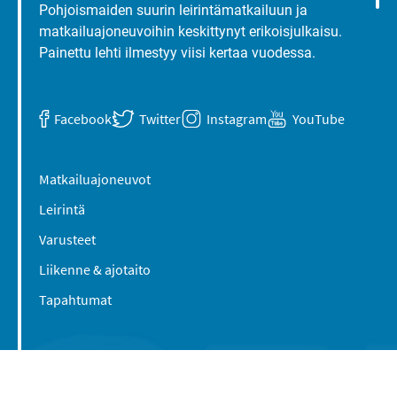
Pohjoismaiden suurin leirintämatkailuun ja
matkailuajoneuvoihin keskittynyt erikoisjulkaisu.
Painettu lehti ilmestyy viisi kertaa vuodessa.
Facebook
Twitter
Instagram
YouTube
Matkailuajoneuvot
Leirintä
Varusteet
Liikenne & ajotaito
Tapahtumat
Suomen Caravan Media Oy