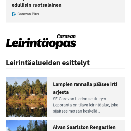
edullisin ruotsalainen
Caravan Plus
Leirintäalueiden esittelyt
Lampien rannalla pääsee irti
arjesta
Lue
SF-Caravan Liedon seutu ry:n
Leirintäoppaan
Leporanta on tilava leirintäalue, joka
artikkeli:
sijaitsee metsän kes­kellä
Lampien
kirkasvetisen lammen ympärillä. –
rannalla
Lampi on upea ja puhdas, ja se
Aivan Saariston Rengastien
pääsee
tarjoaa ympäris­töineen kauniit