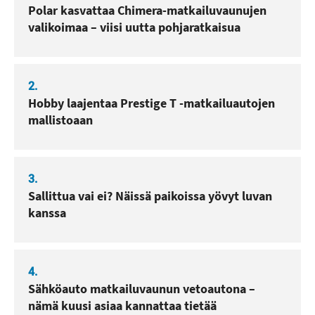
Polar kasvattaa Chimera-matkailuvaunujen
valikoimaa – viisi uutta pohjaratkaisua
2.
Hobby laajentaa Prestige T -matkailuautojen
mallistoaan
3.
Sallittua vai ei? Näissä paikoissa yövyt luvan
kanssa
4.
Sähköauto matkailuvaunun vetoautona –
nämä kuusi asiaa kannattaa tietää