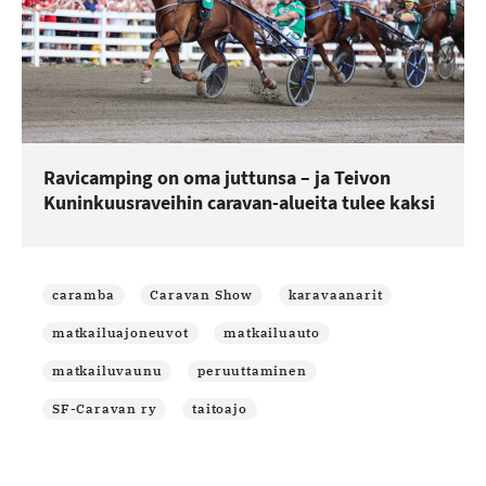
Ravicamping on oma juttunsa – ja Teivon
Kuninkuusraveihin caravan-alueita tulee kaksi
caramba
Caravan Show
karavaanarit
matkailuajoneuvot
matkailuauto
matkailuvaunu
peruuttaminen
SF-Caravan ry
taitoajo