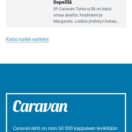
liepeillä
Lue
SF-Caravan Turku ry:llä on kaksi
Leirintäoppaan
omaa aluet­ta: Kesäniemi ja
artikkeli:
Margareta. Lisäksi yhdis­tys hoitaa
Merellinen
Ruissalo Campingin talvialue­
Margareta
toimintaa.
Turun
Katso kaikki esittelyt
liepeillä
Caravan-lehti on noin 60 000 kappaleen levikillään