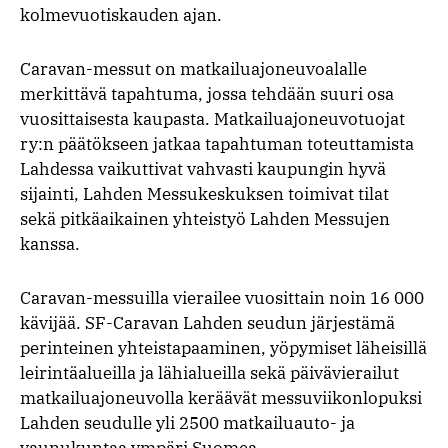
kolmevuotiskauden ajan.
Caravan-messut on matkailuajoneuvoalalle
merkittävä tapahtuma, jossa tehdään suuri osa
vuosittaisesta kaupasta. Matkailuajoneuvotuojat
ry:n päätökseen jatkaa tapahtuman toteuttamista
Lahdessa vaikuttivat vahvasti kaupungin hyvä
sijainti, Lahden Messukeskuksen toimivat tilat
sekä pitkäaikainen yhteistyö Lahden Messujen
kanssa.
Caravan-messuilla vierailee vuosittain noin 16 000
kävijää. SF-Caravan Lahden seudun järjestämä
perinteinen yhteistapaaminen, yöpymiset läheisillä
leirintäalueilla ja lähialueilla sekä päivävierailut
matkailuajoneuvolla keräävät messuviikonlopuksi
Lahden seudulle yli 2500 matkailuauto- ja
vaunukuntaa ympäri Suomea.