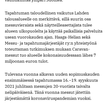
Tapahtuman taloudellinen vaikutus Lahden
talousalueelle on merkittävä, sillä suurin osa
messuvieraista sekä näytteilleasettajista tulee
alueen ulkopuolelta ja käyttää paikallisia palveluita
usean vuorokauden ajan. Haaga-Helian sekä
Messu- ja tapahtumajärjestäjät ry:n yhteistyönä
toteuttaman tutkimuksen mukaan Caravan-
messut tuo alueelle kokonaisuudessaan lähes 7
miljoonan euron tulot.
Tulevana vuonna alkavan uuden sopimuskauden
ensimmäisessä tapahtumassa 16.–19. syyskuuta
2021 juhlitaan messujen 20-vuotista taivalta
nelipäiväisenä. Tänä vuonna messut jätettiin
järjestämättä koronaviruspandemian vuoksi.