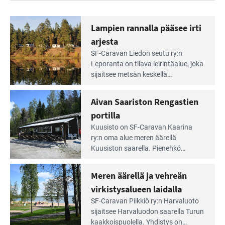
Lampien rannalla pääsee irti
arjesta
Lue
SF-Caravan Liedon seutu ry:n
Leirintäoppaan
Leporanta on tilava leirintäalue, joka
artikkeli:
sijaitsee metsän kes­kellä
Lampien
kirkasvetisen lammen ympärillä. –
rannalla
Lampi on upea ja puhdas, ja se
Aivan Saariston Rengastien
pääsee
tarjoaa ympäris­töineen kauniit
irti
portilla
maisemat ja loistavat virkistäytymis­
arjesta
Lue
mahdollisuudet.
Kuusisto on SF-Caravan Kaarina
Leirintäoppaan
ry:n oma alue meren äärellä
artikkeli:
Kuusiston saarella. Pie­nehkö
Aivan
caravan-alue on lapsiystävällinen,
Saariston
rauhallinen ja silmiinpistävän siisti.
Meren äärellä ja vehreän
Rengastien
portilla
virkistysalueen laidalla
Lue
SF-Caravan Piikkiö ry:n Harvaluoto
Leirintäoppaan
sijait­see Harvaluodon saarella Turun
artikkeli:
kaakkois­puolella. Yhdistys on