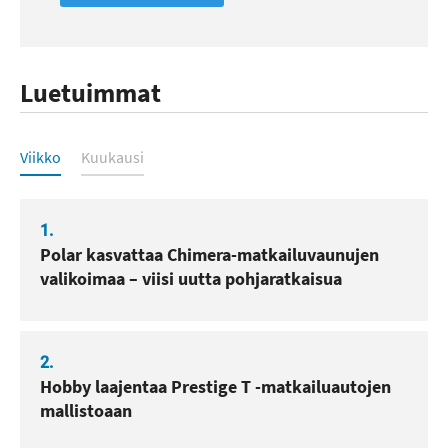
Luetuimmat
Luetuimmat
Viikko
Kuukausi
1.
Polar kasvattaa Chimera-matkailuvaunujen
valikoimaa – viisi uutta pohjaratkaisua
2.
Hobby laajentaa Prestige T -matkailuautojen
mallistoaan