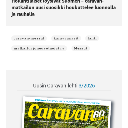
Hollantilaiset löysivät Suomen – caravan-
matkailun uusi suosikki houkuttelee luonnolla
ja rauhalla
caravan-messut
karavaanarit
lahti
matkailuajoneuvotuojat ry
Messut
Uusin Caravan-lehti
3/2026