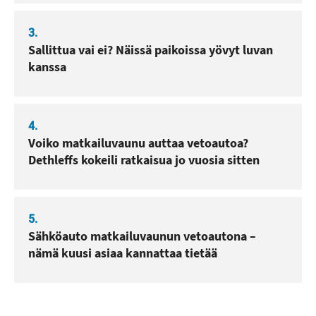
3.
Sallittua vai ei? Näissä paikoissa yövyt luvan
kanssa
4.
Voiko matkailuvaunu auttaa vetoautoa?
Dethleffs kokeili ratkaisua jo vuosia sitten
5.
Sähköauto matkailuvaunun vetoautona –
nämä kuusi asiaa kannattaa tietää