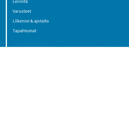
Leirintä
Varusteet
Liikenne & ajotaito
Tapahtumat
Suomen Caravan Media Oy
Viipurintie 58
13210 Hämeenlinna
Yhteystiedot
© 2016-2026 Caravan-lehti / Suomen Caravan
Media Oy