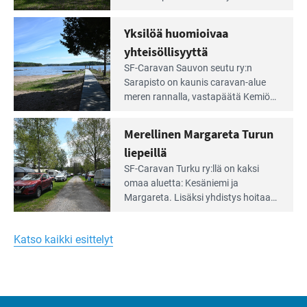
Meren
vuokrannut käyttöön­sä osan
äärellä
kunnan viiden hehtaarin
Yksilöä huomioivaa
ja
virkistysalueesta.
vehreän
yhteisöllisyyttä
virkistysalueen
Lue
SF-Caravan Sauvon seutu ry:n
laidalla
Leirintäoppaan
Sarapisto on kaunis caravan-alue
artikkeli:
meren rannalla, vasta­päätä Kemiön
Yksilöä
saarta. Alueella on 130 sähköllä
huomioivaa
varustettua caravan-paik­kaa sekä
Merellinen Margareta Turun
yhteisöllisyyttä
kymmenen paikkaa ilman sähköä.
liepeillä
Lue
SF-Caravan Turku ry:llä on kaksi
Leirintäoppaan
omaa aluet­ta: Kesäniemi ja
artikkeli:
Margareta. Lisäksi yhdis­tys hoitaa
Merellinen
Ruissalo Campingin talvialue­
Margareta
toimintaa.
Turun
Katso kaikki esittelyt
liepeillä