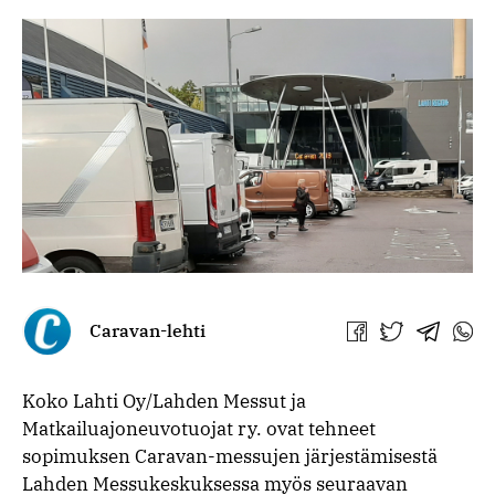
Caravan-lehti
Jaa
Jaa
Jaa
Jaa
Facebookissa
Twitterissä
Telegra
What
Koko Lahti Oy/Lahden Messut ja
Matkailuajoneuvotuojat ry. ovat tehneet
sopimuksen Caravan-messujen järjestämisestä
Lahden Messukeskuksessa myös seuraavan