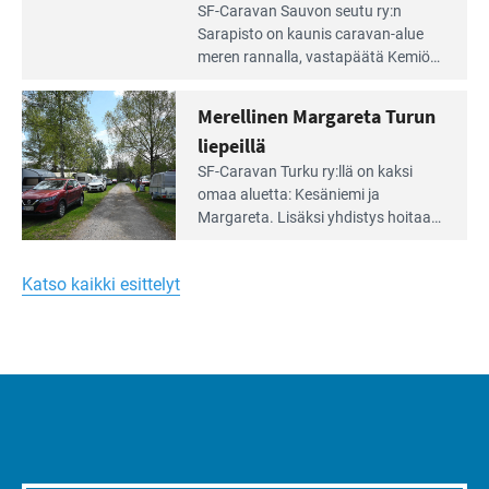
Lue
SF-Caravan Sauvon seutu ry:n
laidalla
Leirintäoppaan
Sarapisto on kaunis caravan-alue
artikkeli:
meren rannalla, vasta­päätä Kemiön
Yksilöä
saarta. Alueella on 130 sähköllä
huomioivaa
varustettua caravan-paik­kaa sekä
Merellinen Margareta Turun
yhteisöllisyyttä
kymmenen paikkaa ilman sähköä.
liepeillä
Lue
SF-Caravan Turku ry:llä on kaksi
Leirintäoppaan
omaa aluet­ta: Kesäniemi ja
artikkeli:
Margareta. Lisäksi yhdis­tys hoitaa
Merellinen
Ruissalo Campingin talvialue­
Margareta
toimintaa.
Turun
Katso kaikki esittelyt
liepeillä