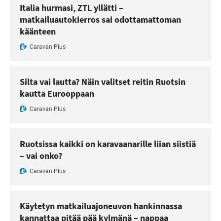
Italia hurmasi, ZTL yllätti –
matkailuautokierros sai odottamattoman
käänteen
Caravan Plus
Silta vai lautta? Näin valitset reitin Ruotsin
kautta Eurooppaan
Caravan Plus
Ruotsissa kaikki on karavaanarille liian siistiä
– vai onko?
Caravan Plus
Käytetyn matkailuajoneuvon hankinnassa
kannattaa pitää pää kylmänä – nappaa