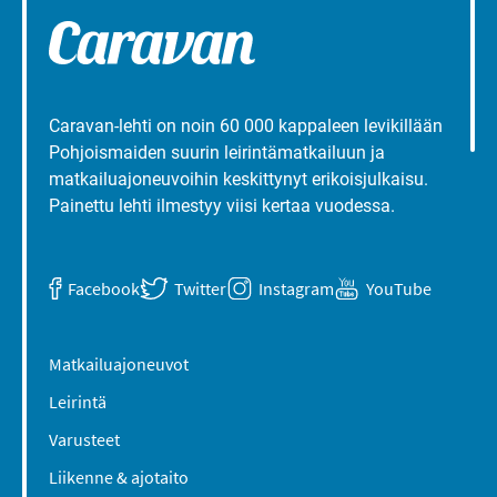
Caravan-lehti on noin 60 000 kappaleen levikillään
Pohjoismaiden suurin leirintämatkailuun ja
matkailuajoneuvoihin keskittynyt erikoisjulkaisu.
Painettu lehti ilmestyy viisi kertaa vuodessa.
Facebook
Twitter
Instagram
YouTube
Matkailuajoneuvot
Leirintä
Varusteet
Liikenne & ajotaito