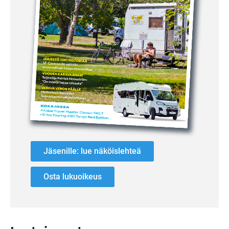
Jäsenille: lue näköislehteä
Osta lukuoikeus