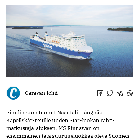
Caravan-lehti
Jaa
Jaa
Jaa
Jaa
Facebookissa
Twitterissä
Telegra
What
Finnlines on tuonut Naantali–Långnäs–
Kapellskär-reitille uuden Star-luokan rahti-
matkustaja-aluksen. MS Finnswan on
ensimmäinen tätä suuruusluokkaa oleva Suomen