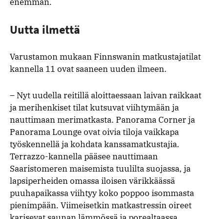
enemmän.
Uutta ilmettä
Varustamon mukaan Finnswanin matkustajatilat
kannella 11 ovat saaneen uuden ilmeen.
– Nyt uudella reitillä aloittaessaan laivan raikkaat
ja merihenkiset tilat kutsuvat viihtymään ja
nauttimaan merimatkasta. Panorama Corner ja
Panorama Lounge ovat oivia tiloja vaikkapa
työskennellä ja kohdata kanssamatkustajia.
Terrazzo-kannella pääsee nauttimaan
Saaristomeren maisemista tuulilta suojassa, ja
lapsiperheiden omassa iloisen värikkäässä
puuhapaikassa viihtyy koko poppoo isommasta
pienimpään. Viimeisetkin matkastressin oireet
karisevat saunan lämmössä ja porealtaassa