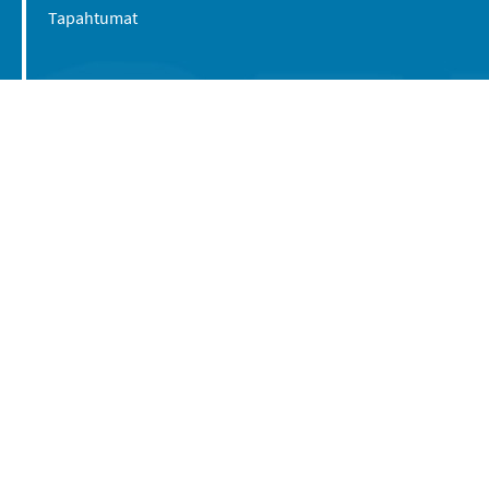
Tapahtumat
Suomen Caravan Media Oy
Viipurintie 58
13210 Hämeenlinna
Yhteystiedot
© 2016-2026 Caravan-lehti / Suomen Caravan
Media Oy
Tietosuojaseloste
Käyttöehdot
Evästeasetukset