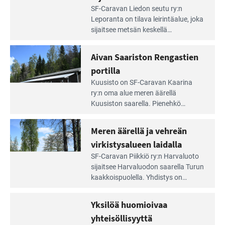
Lue
SF-Caravan Liedon seutu ry:n
Leirintäoppaan
Leporanta on tilava leirintäalue, joka
artikkeli:
sijaitsee metsän kes­kellä
Lampien
kirkasvetisen lammen ympärillä. –
rannalla
Lampi on upea ja puhdas, ja se
Aivan Saariston Rengastien
pääsee
tarjoaa ympäris­töineen kauniit
irti
portilla
maisemat ja loistavat virkistäytymis­
arjesta
Lue
mahdollisuudet.
Kuusisto on SF-Caravan Kaarina
Leirintäoppaan
ry:n oma alue meren äärellä
artikkeli:
Kuusiston saarella. Pie­nehkö
Aivan
caravan-alue on lapsiystävällinen,
Saariston
rauhallinen ja silmiinpistävän siisti.
Meren äärellä ja vehreän
Rengastien
portilla
virkistysalueen laidalla
Lue
SF-Caravan Piikkiö ry:n Harvaluoto
Leirintäoppaan
sijait­see Harvaluodon saarella Turun
artikkeli:
kaakkois­puolella. Yhdistys on
Meren
vuokrannut käyttöön­sä osan
äärellä
kunnan viiden hehtaarin
Yksilöä huomioivaa
ja
virkistysalueesta.
vehreän
yhteisöllisyyttä
virkistysalueen