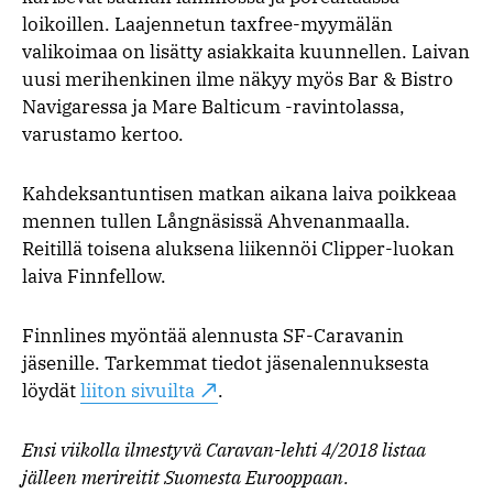
loikoillen. Laajennetun taxfree-myymälän
valikoimaa on lisätty asiakkaita kuunnellen. Laivan
uusi merihenkinen ilme näkyy myös Bar & Bistro
Navigaressa ja Mare Balticum -ravintolassa,
varustamo kertoo.
Kahdeksantuntisen matkan aikana laiva poikkeaa
mennen tullen Långnäsissä Ahvenanmaalla.
Reitillä toisena aluksena liikennöi Clipper-luokan
laiva Finnfellow.
Finnlines myöntää alennusta SF-Caravanin
jäsenille. Tarkemmat tiedot jäsenalennuksesta
löydät
liiton sivuilta
.
Ensi viikolla ilmestyvä Caravan-lehti 4/2018 listaa
jälleen merireitit Suomesta Eurooppaan.