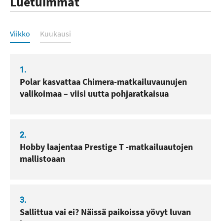
Luetuimmat
Luetuimmat
Viikko
Kuukausi
1.
Polar kasvattaa Chimera-matkailuvaunujen
valikoimaa – viisi uutta pohjaratkaisua
2.
Hobby laajentaa Prestige T -matkailuautojen
mallistoaan
3.
Sallittua vai ei? Näissä paikoissa yövyt luvan