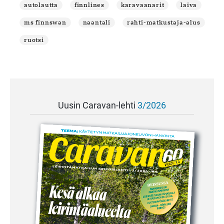
autolautta
finnlines
karavaanarit
laiva
ms finnswan
naantali
rahti-matkustaja-alus
ruotsi
Uusin Caravan-lehti
3/2026