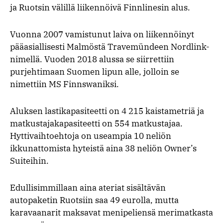
ja Ruotsin välillä liikennöivä Finnlinesin alus.
Vuonna 2007 vamistunut laiva on liikennöinyt
pääasiallisesti Malmöstä Travemündeen Nordlink-
nimellä. Vuoden 2018 alussa se siirrettiin
purjehtimaan Suomen lipun alle, jolloin se
nimettiin MS Finnswaniksi.
Aluksen lastikapasiteetti on 4 215 kaistametriä ja
matkustajakapasiteetti on 554 matkustajaa.
Hyttivaihtoehtoja on useampia 10 neliön
ikkunattomista hyteistä aina 38 neliön Owner’s
Suiteihin.
Edullisimmillaan aina ateriat sisältävän
autopaketin Ruotsiin saa 49 eurolla, mutta
karavaanarit maksavat menipeliensä merimatkasta