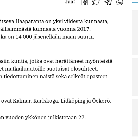
Jaa:
Jaa
Jaa
Jaa
Jaa
Facebookissa
Twitterissä
Telegrammis
WhatsAp
aitseva Haaparanta on yksi viidestä kunnasta,
ävällisimmästä kunnasta vuonna 2017.
oka on 14 000 jäsenellään maan suurin
iin kuntia, jotka ovat herättäneet myönteistä
t matkailuautoille suotuisat olosuhteet.
n tiedottaminen näistä sekä selkeät opasteet
ovat Kalmar, Karlskoga, Lidköping ja Öckerö.
än vuoden ykkönen julkistetaan 27.