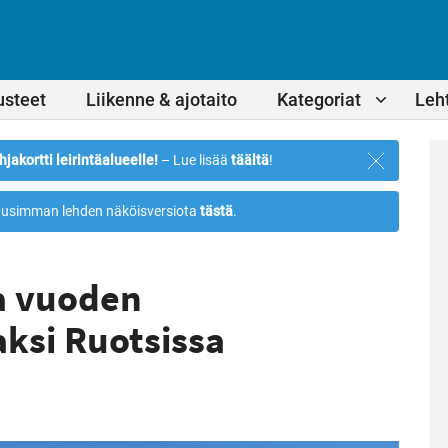
usteet
Liikenne & ajotaito
Kategoriat
Leht
Sulje
hjakortti leirintäalueelle!
– Lue lisää
täältä
!
ilmoitus
usimman lehden näköisversiota
tästä
.
a vuoden
ksi Ruotsissa