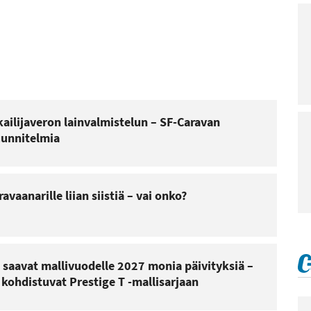
kailijaveron lainvalmistelun – SF-Caravan
uunnitelmia
avaanarille liian siistiä – vai onko?
saavat mallivuodelle 2027 monia päivityksiä –
ohdistuvat Prestige T -mallisarjaan