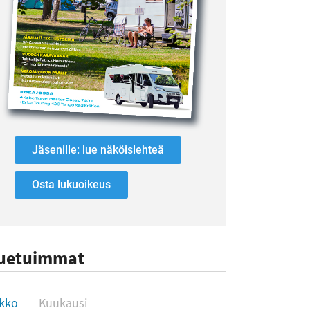
Jäsenille: lue näköislehteä
Osta lukuoikeus
uetuimmat
uetuimmat
ikko
Kuukausi