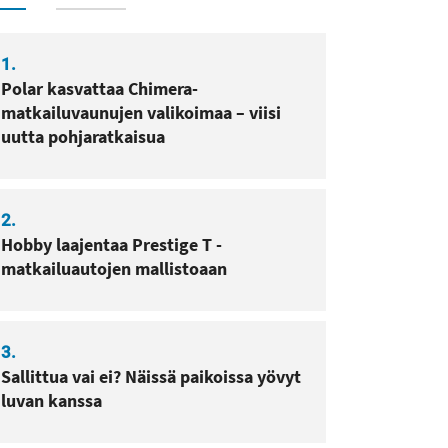
sa
pissa
1.
Polar kasvattaa Chimera-
matkailuvaunujen valikoimaa – viisi
uutta pohjaratkaisua
2.
Hobby laajentaa Prestige T -
matkailuautojen mallistoaan
3.
Sallittua vai ei? Näissä paikoissa yövyt
luvan kanssa