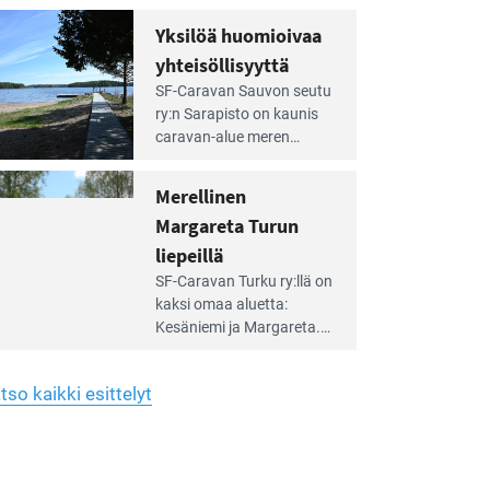
Yhdistys on vuokrannut
hreän
Yksilöä huomioivaa
rkistysalueen
käyttöön­sä osan kunnan
yhteisöllisyyttä
idalla
viiden hehtaarin
e
virkistysalueesta.
SF-Caravan Sauvon seutu
irintäoppaan
ry:n Sarapisto on kaunis
tikkeli:
caravan-alue meren
silöä
rannalla, vasta­päätä
omioivaa
Kemiön saarta. Alueella
Merellinen
teisöllisyyttä
on 130 sähköllä
Margareta Turun
varustettua caravan-paik­
kaa sekä kymmenen
liepeillä
e
paikkaa ilman sähköä.
SF-Caravan Turku ry:llä on
irintäoppaan
kaksi omaa aluet­ta:
tikkeli:
Kesäniemi ja Margareta.
rellinen
rgareta
Lisäksi yhdis­tys hoitaa
urun
Ruissalo Campingin
epeillä
tso kaikki esittelyt
talvialue­toimintaa.