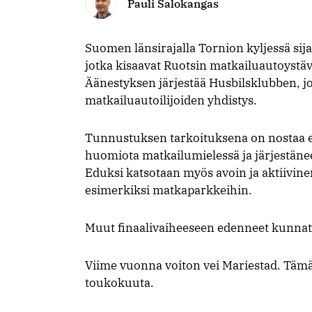
Pauli Salokangas
Suomen länsirajalla Tornion kyljessä sij
jotka kisaavat Ruotsin matkailuautoyst
Äänestyksen järjestää Husbilsklubben, j
matkailuautoilijoiden yhdistys.
Tunnustuksen tarkoituksena on nostaa es
huomiota matkailumielessä ja järjestänee
Eduksi katsotaan myös avoin ja aktiivine
esimerkiksi matkaparkkeihin.
Muut finaalivaiheeseen edenneet kunnat 
Viime vuonna voiton vei Mariestad. Täm
toukokuuta.