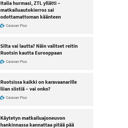
Italia hurmasi, ZTL yllätti –
matkailuautokierros sai
odottamattoman käänteen
Caravan Plus
Silta vai lautta? Näin valitset reitin
Ruotsin kautta Eurooppaan
Caravan Plus
Ruotsissa kaikki on karavaanarille
liian siistiä – vai onko?
Caravan Plus
Käytetyn matkailuajoneuvon
hankinnassa kannattaa pitää pää