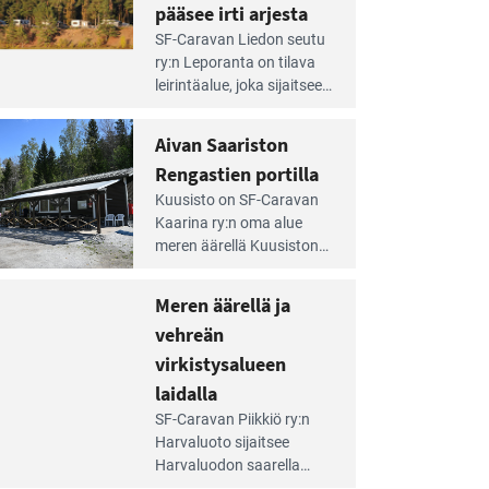
pääsee irti arjesta
e
SF-Caravan Liedon seutu
irintäoppaan
ry:n Leporanta on tilava
tikkeli:
leirintäalue, joka sijaitsee
mpien
metsän kes­kellä
nnalla
kirkasvetisen lammen
Aivan Saariston
äsee
ympärillä. – Lampi on
i
Rengastien portilla
upea ja puhdas, ja se
jesta
e
tarjoaa ympäris­töineen
Kuusisto on SF-Caravan
irintäoppaan
kauniit maisemat ja
Kaarina ry:n oma alue
tikkeli:
loistavat virkistäytymis­
meren äärellä Kuusiston
van
mahdollisuudet.
saarella. Pie­nehkö
ariston
caravan-alue on
Meren äärellä ja
ngastien
lapsiystävällinen,
rtilla
vehreän
rauhallinen ja
silmiinpistävän siisti.
virkistysalueen
e
laidalla
irintäoppaan
SF-Caravan Piikkiö ry:n
tikkeli:
Harvaluoto sijait­see
eren
Harvaluodon saarella
rellä
Turun kaakkois­puolella.