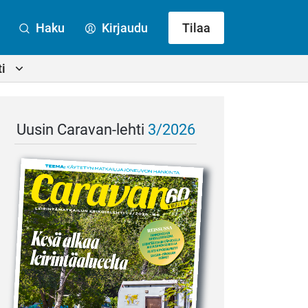
Haku
Kirjaudu
Tilaa
i
Uusin Caravan-lehti
3/2026