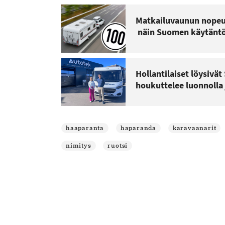
Matkailuvaunun nopeus
näin Suomen käytäntö
Hollantilaiset löysivä
houkuttelee luonnolla 
haaparanta
haparanda
karavaanarit
nimitys
ruotsi