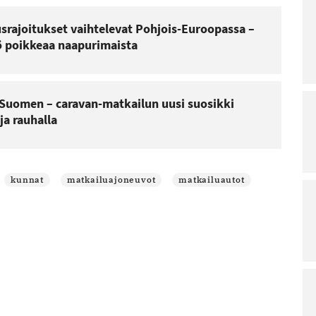
rajoitukset vaihtelevat Pohjois-Euroopassa –
 poikkeaa naapurimaista
t Suomen – caravan-matkailun uusi suosikki
ja rauhalla
kunnat
matkailuajoneuvot
matkailuautot