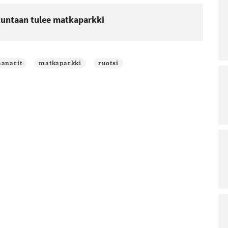
kuntaan tulee matkaparkki
aanarit
matkaparkki
ruotsi