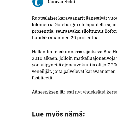
Caravan-lehti
Ruotsalaiset karavaanarit äänestivät vu
kilometriä Göteborgin eteläpuolella sija
prosenttia, seuraavaksi sijoittunut Bof
Lundåkrahamnen 20 prosenttia.
Hallandin maakunnassa sijaitseva Bua 
2010 alkaen, jolloin matkailuajoneuvoja v
yön viipyneitä ajoneuvokuntia oli jo 7 2
veneilijät, joita palvelevat karavaanari
fasiliteetit.
Äänestyksen järjesti nyt yhdeksättä kert
Lue myös nämä: