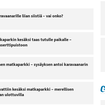
avaanarille liian siistiä – vai onko?
parkin kesäksi taas tutulle paikalle –
nserttipuistoon
linen matkaparkki – sysäyksen antoi karavaanarin
attiin kesäksi matkaparkki – merellisen
an ulottuvilla