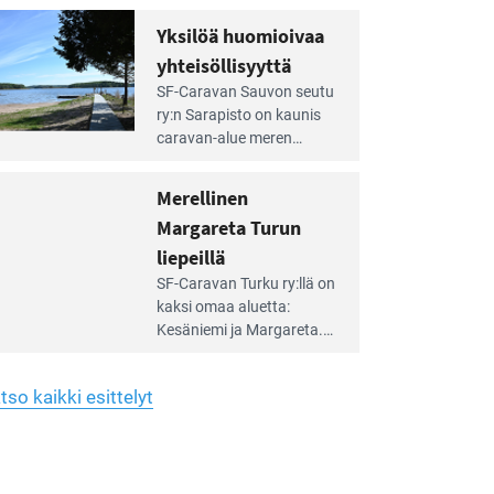
Yhdistys on vuokrannut
hreän
Yksilöä huomioivaa
rkistysalueen
käyttöön­sä osan kunnan
yhteisöllisyyttä
idalla
viiden hehtaarin
e
virkistysalueesta.
SF-Caravan Sauvon seutu
irintäoppaan
ry:n Sarapisto on kaunis
tikkeli:
caravan-alue meren
silöä
rannalla, vasta­päätä
omioivaa
Kemiön saarta. Alueella
Merellinen
teisöllisyyttä
on 130 sähköllä
Margareta Turun
varustettua caravan-paik­
kaa sekä kymmenen
liepeillä
e
paikkaa ilman sähköä.
SF-Caravan Turku ry:llä on
irintäoppaan
kaksi omaa aluet­ta:
tikkeli:
Kesäniemi ja Margareta.
rellinen
rgareta
Lisäksi yhdis­tys hoitaa
urun
Ruissalo Campingin
epeillä
tso kaikki esittelyt
talvialue­toimintaa.