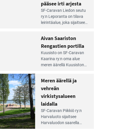
pääsee irti arjesta
e
SF-Caravan Liedon seutu
irintäoppaan
ry:n Leporanta on tilava
tikkeli:
leirintäalue, joka sijaitsee
mpien
metsän kes­kellä
nnalla
kirkasvetisen lammen
Aivan Saariston
äsee
ympärillä. – Lampi on
i
Rengastien portilla
upea ja puhdas, ja se
jesta
e
tarjoaa ympäris­töineen
Kuusisto on SF-Caravan
irintäoppaan
kauniit maisemat ja
Kaarina ry:n oma alue
tikkeli:
loistavat virkistäytymis­
meren äärellä Kuusiston
van
mahdollisuudet.
saarella. Pie­nehkö
ariston
caravan-alue on
Meren äärellä ja
ngastien
lapsiystävällinen,
rtilla
vehreän
rauhallinen ja
silmiinpistävän siisti.
virkistysalueen
e
laidalla
irintäoppaan
SF-Caravan Piikkiö ry:n
tikkeli:
Harvaluoto sijait­see
eren
Harvaluodon saarella
rellä
Turun kaakkois­puolella.