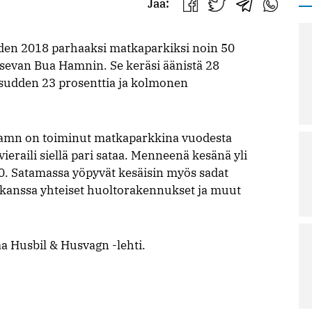
Jaa:
Jaa
Jaa
Jaa
Jaa
Facebookissa
Twitterissä
Telegrammis
WhatsAp
oden 2018 parhaaksi matkaparkiksi noin 50
itsevan Bua Hamnin. Se keräsi äänistä 28
orsudden 23 prosenttia ja kolmonen
Hamn on toiminut matkaparkkina vuodesta
ieraili siellä pari sataa. Menneenä kesänä yli
00. Satamassa yöpyvät kesäisin myös sadat
en kanssa yhteiset huoltorakennukset ja muut
aa Husbil & Husvagn -lehti.