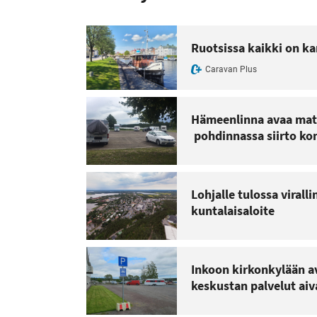
Ruotsissa kaikki on kar
Caravan Plus
Hämeenlinna avaa matka
pohdinnassa siirto ko
Lohjalle tulossa viral
kuntalaisaloite
Inkoon kirkonkylään av
keskustan palvelut aiv