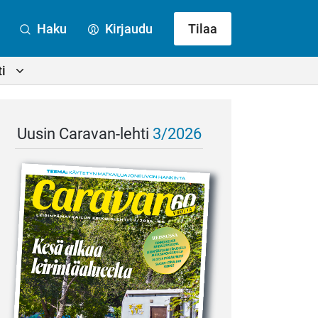
Haku
Kirjaudu
Tilaa
i
Uusin Caravan-lehti
3/2026