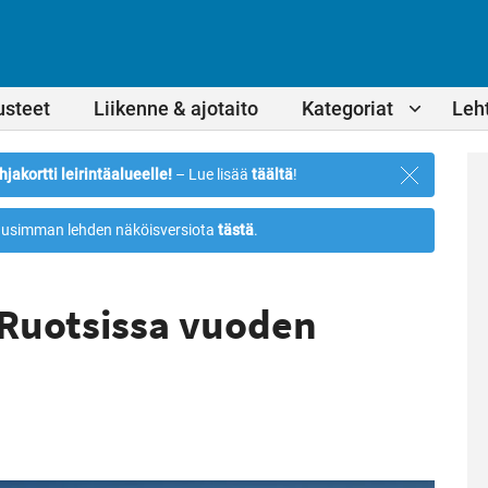
usteet
Liikenne & ajotaito
Kategoriat
Leht
Sulje
hjakortti leirintäalueelle!
– Lue lisää
täältä
!
ilmoitus
usimman lehden näköisversiota
tästä
.
 Ruotsissa vuoden