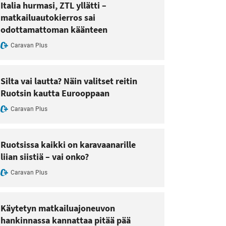
Italia hurmasi, ZTL yllätti –
matkailuautokierros sai
odottamattoman käänteen
Caravan Plus
Silta vai lautta? Näin valitset reitin
Ruotsin kautta Eurooppaan
Caravan Plus
Ruotsissa kaikki on karavaanarille
liian siistiä – vai onko?
Caravan Plus
Käytetyn matkailuajoneuvon
hankinnassa kannattaa pitää pää