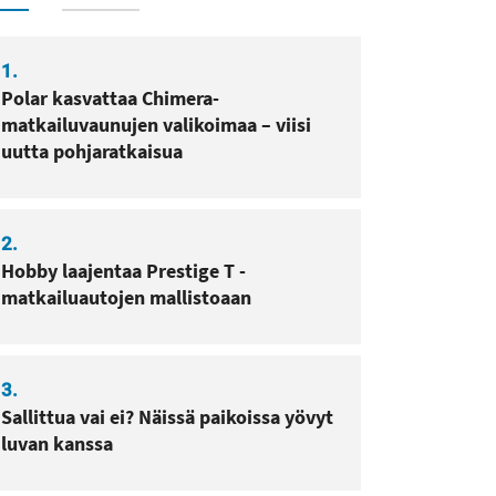
sa
pissa
1.
Polar kasvattaa Chimera-
matkailuvaunujen valikoimaa – viisi
uutta pohjaratkaisua
2.
Hobby laajentaa Prestige T -
matkailuautojen mallistoaan
3.
Sallittua vai ei? Näissä paikoissa yövyt
luvan kanssa