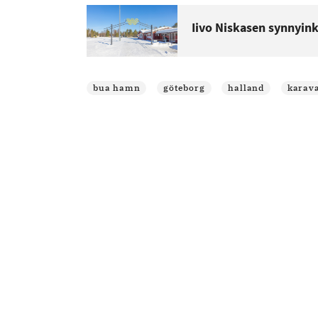
Iivo Niskasen synnyin
bua hamn
göteborg
halland
karav