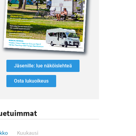
Jäsenille: lue näköislehteä
Osta lukuoikeus
uetuimmat
uetuimmat
ikko
Kuukausi