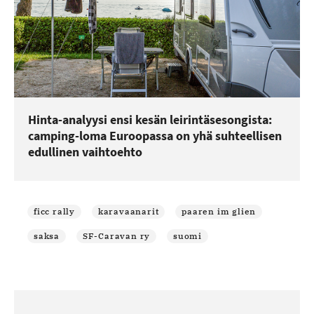
Hinta-analyysi ensi kesän leirintäsesongista:
camping-loma Euroopassa on yhä suhteellisen
edullinen vaihtoehto
ficc rally
karavaanarit
paaren im glien
saksa
SF-Caravan ry
suomi