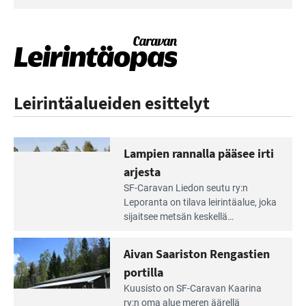
Leirintäalueiden esittelyt
Lampien rannalla pääsee irti
arjesta
Lue
SF-Caravan Liedon seutu ry:n
Leirintäoppaan
Leporanta on tilava leirintäalue, joka
artikkeli:
sijaitsee metsän kes­kellä
Lampien
kirkasvetisen lammen ympärillä. –
rannalla
Lampi on upea ja puhdas, ja se
Aivan Saariston Rengastien
pääsee
tarjoaa ympäris­töineen kauniit
irti
portilla
maisemat ja loistavat virkistäytymis­
arjesta
Lue
mahdollisuudet.
Kuusisto on SF-Caravan Kaarina
Leirintäoppaan
ry:n oma alue meren äärellä