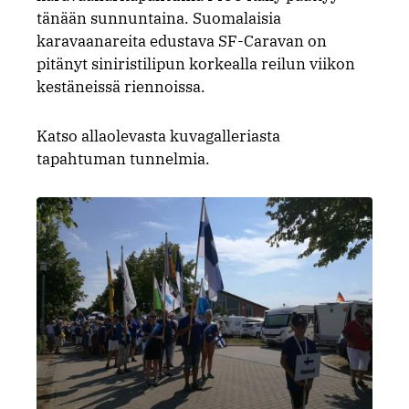
tänään sunnuntaina. Suomalaisia
karavaanareita edustava SF-Caravan on
pitänyt siniristilipun korkealla reilun viikon
kestäneissä riennoissa.
Katso allaolevasta kuvagalleriasta
tapahtuman tunnelmia.
Suom