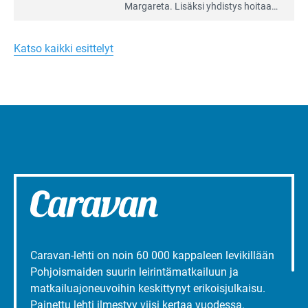
artikkeli:
Margareta. Lisäksi yhdis­tys hoitaa
Merellinen
Ruissalo Campingin talvialue­
Margareta
toimintaa.
Turun
Katso kaikki esittelyt
liepeillä
Caravan-lehti on noin 60 000 kappaleen levikillään
Pohjoismaiden suurin leirintämatkailuun ja
matkailuajoneuvoihin keskittynyt erikoisjulkaisu.
Painettu lehti ilmestyy viisi kertaa vuodessa.