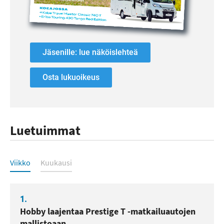
Jäsenille: lue näköislehteä
Osta lukuoikeus
Luetuimmat
Luetuimmat
Viikko
Kuukausi
1.
Hobby laajentaa Prestige T -matkailuautojen
mallistoaan