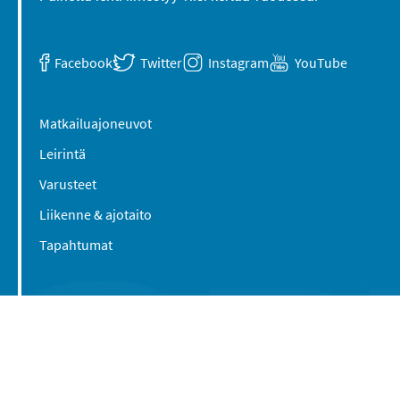
Facebook
Twitter
Instagram
YouTube
Matkailuajoneuvot
Leirintä
Varusteet
Liikenne & ajotaito
Tapahtumat
Suomen Caravan Media Oy
Viipurintie 58
13210 Hämeenlinna