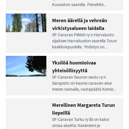
artikkeli:
Kuusiston saarella. Pie­nehkö
Aivan
caravan-alue on lapsiystävällinen,
Saariston
rauhallinen ja silmiinpistävän siisti.
Meren äärellä ja vehreän
Rengastien
portilla
virkistysalueen laidalla
Lue
SF-Caravan Piikkiö ry:n Harvaluoto
Leirintäoppaan
sijait­see Harvaluodon saarella Turun
artikkeli:
kaakkois­puolella. Yhdistys on
Meren
vuokrannut käyttöön­sä osan
äärellä
kunnan viiden hehtaarin
Yksilöä huomioivaa
ja
virkistysalueesta.
vehreän
yhteisöllisyyttä
virkistysalueen
Lue
SF-Caravan Sauvon seutu ry:n
laidalla
Leirintäoppaan
Sarapisto on kaunis caravan-alue
artikkeli:
meren rannalla, vasta­päätä Kemiön
Yksilöä
saarta. Alueella on 130 sähköllä
huomioivaa
varustettua caravan-paik­kaa sekä
Merellinen Margareta Turun
yhteisöllisyyttä
kymmenen paikkaa ilman sähköä.
liepeillä
Lue
SF-Caravan Turku ry:llä on kaksi
Leirintäoppaan
omaa aluet­ta: Kesäniemi ja