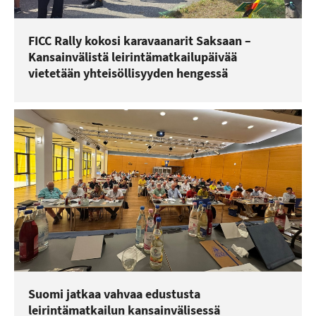
FICC Rally kokosi karavaanarit Saksaan –
Kansainvälistä leirintämatkailupäivää
vietetään yhteisöllisyyden hengessä
Suomi jatkaa vahvaa edustusta
leirintämatkailun kansainvälisessä