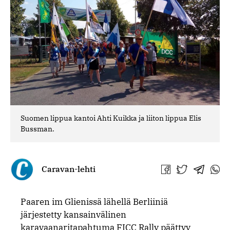
Suomen lippua kantoi Ahti Kuikka ja liiton lippua Elis
Bussman.
Caravan-lehti
Jaa
Jaa
Jaa
Jaa
Facebookissa
Twitterissä
Telegra
What
Paaren im Glienissä lähellä Berliiniä
järjestetty kansainvälinen
karavaanaritapahtuma FICC Rally päättyy