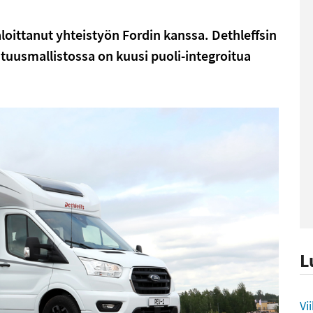
oittanut yhteistyön Fordin kanssa. Dethleffsin
tuusmallistossa on kuusi puoli-integroitua
L
L
Vi