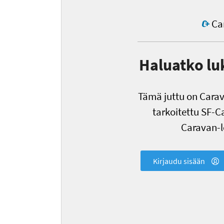
Car
Haluatko lu
Tämä juttu on Carava
tarkoitettu SF-Ca
Caravan-le
Kirjaudu sisään