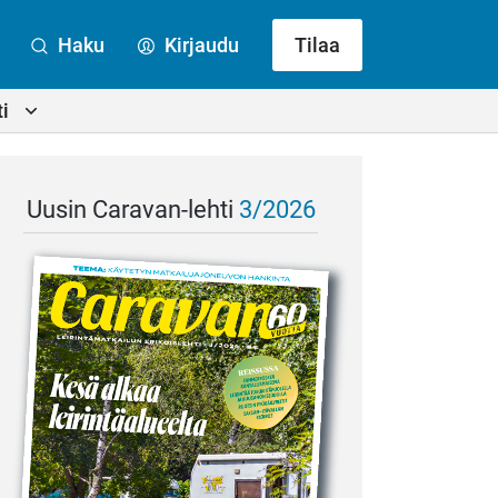
Haku
Kirjaudu
Tilaa
i
Uusin Caravan-lehti
3/2026