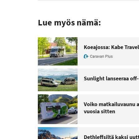
Lue myös nämä:
Koeajossa: Kabe Travel
Caravan Plus
Sunlight lanseeraa off
Voiko matkailuvaunu au
vuosia sitten
Dethleffsiltä kaksi uu