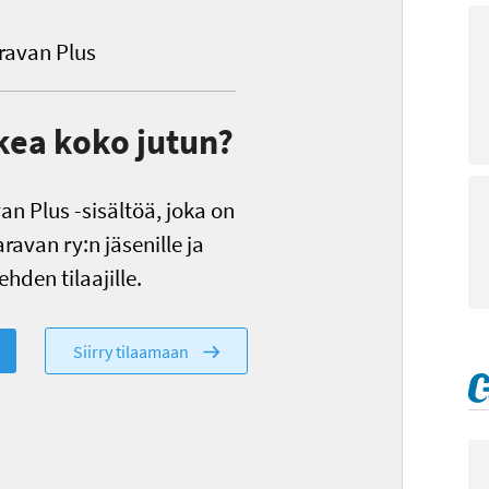
avan Plus
kea koko jutun?
n Plus -sisältöä, joka on
ravan ry:n jäsenille ja
hden tilaajille.
Siirry tilaamaan