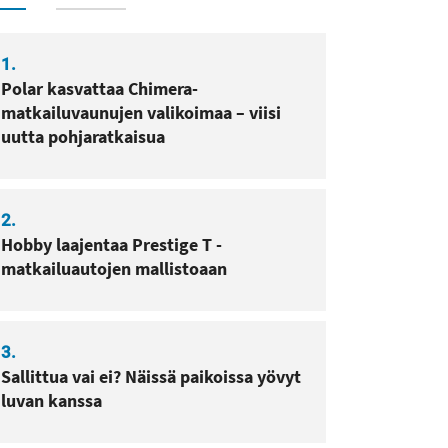
1.
Polar kasvattaa Chimera-
matkailuvaunujen valikoimaa – viisi
uutta pohjaratkaisua
2.
Hobby laajentaa Prestige T -
matkailuautojen mallistoaan
sa
pissa
3.
Sallittua vai ei? Näissä paikoissa yövyt
luvan kanssa