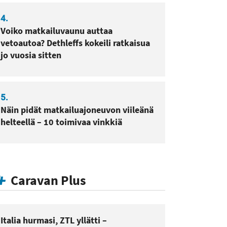
4.
Voiko matkailuvaunu auttaa
vetoautoa? Dethleffs kokeili ratkaisua
jo vuosia sitten
5.
Näin pidät matkailuajoneuvon viileänä
helteellä – 10 toimivaa vinkkiä
Caravan Plus
Italia hurmasi, ZTL yllätti –