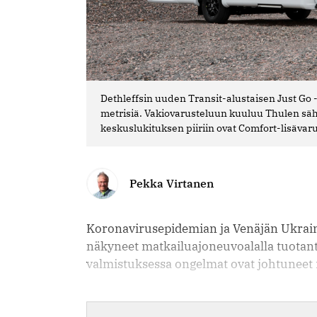
Dethleffsin uuden Transit-alustaisen Just Go 
metrisiä. Vakiovarusteluun kuuluu Thulen sä
keskuslukituksen piiriin ovat Comfort-lisävar
Pekka Virtanen
Koronavirusepidemian ja Venäjän Ukrai
näkyneet matkailuajoneuvoalalla tuotant
valmistuksessa ongelmat ovat johtuneet 