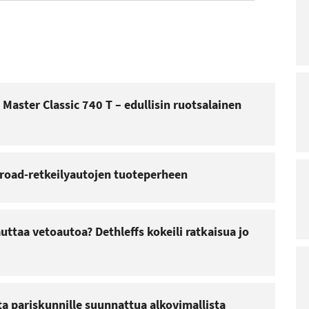
 Master Classic 740 T – edullisin ruotsalainen
-road-retkeilyautojen tuoteperheen
ttaa vetoautoa? Dethleffs kokeili ratkaisua jo
tta pariskunnille suunnattua alkovimallista