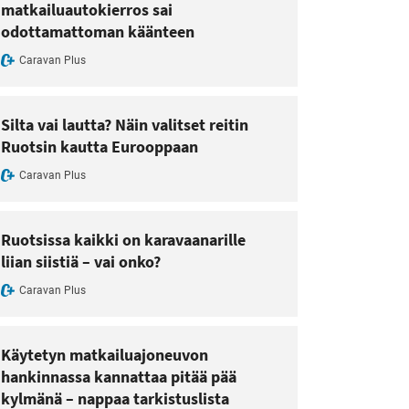
matkailuautokierros sai
odottamattoman käänteen
Caravan Plus
Silta vai lautta? Näin valitset reitin
Ruotsin kautta Eurooppaan
Caravan Plus
Ruotsissa kaikki on karavaanarille
liian siistiä – vai onko?
Caravan Plus
Käytetyn matkailuajoneuvon
hankinnassa kannattaa pitää pää
kylmänä – nappaa tarkistuslista