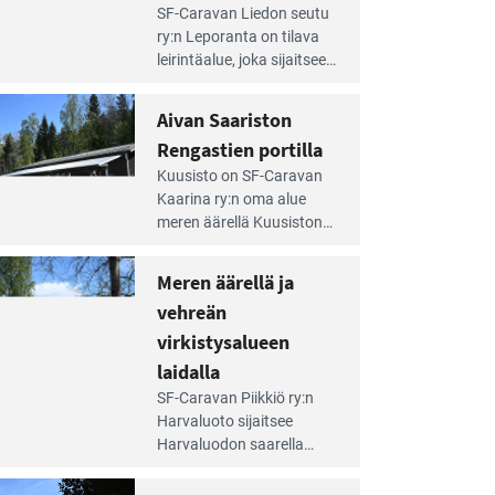
e
SF-Caravan Liedon seutu
irintäoppaan
ry:n Leporanta on tilava
tikkeli:
leirintäalue, joka sijaitsee
mpien
metsän kes­kellä
nnalla
kirkasvetisen lammen
Aivan Saariston
äsee
ympärillä. – Lampi on
i
Rengastien portilla
upea ja puhdas, ja se
jesta
e
tarjoaa ympäris­töineen
Kuusisto on SF-Caravan
irintäoppaan
kauniit maisemat ja
Kaarina ry:n oma alue
tikkeli:
loistavat virkistäytymis­
meren äärellä Kuusiston
van
mahdollisuudet.
saarella. Pie­nehkö
ariston
caravan-alue on
Meren äärellä ja
ngastien
lapsiystävällinen,
rtilla
vehreän
rauhallinen ja
silmiinpistävän siisti.
virkistysalueen
e
laidalla
irintäoppaan
SF-Caravan Piikkiö ry:n
tikkeli:
Harvaluoto sijait­see
eren
Harvaluodon saarella
rellä
Turun kaakkois­puolella.
Yhdistys on vuokrannut