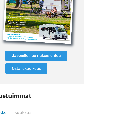
Jäsenille: lue näköislehteä
Osta lukuoikeus
uetuimmat
uetuimmat
ikko
Kuukausi