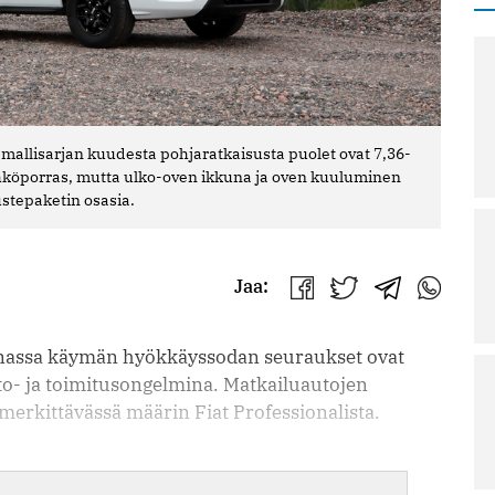
-mallisarjan kuudesta pohjaratkaisusta puolet ovat 7,36-
hköporras, mutta ulko-oven ikkuna ja oven kuuluminen
ustepaketin osasia.
Jaa:
Jaa
Jaa
Jaa
Jaa
Facebookissa
Twitterissä
Telegrammis
WhatsAp
nassa käymän hyökkäyssodan seuraukset ovat
o- ja toimitusongelmina. Matkailuautojen
merkittävässä määrin Fiat Professionalista.