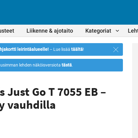
usteet
Liikenne & ajotaito
Kategoriat
Leht
Sulje
hjakortti leirintäalueelle!
– Lue lisää
täältä
!
ilmoitus
usimman lehden näköisversiota
tästä
.
s Just Go T 7055 EB –
yy vauhdilla