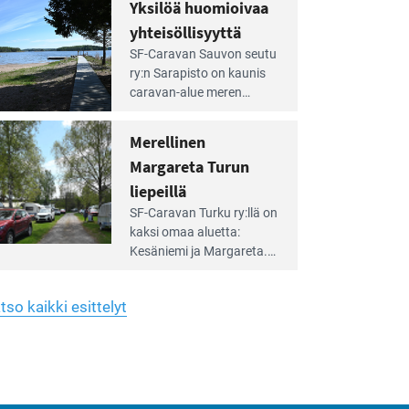
hreän
Yksilöä huomioivaa
rkistysalueen
käyttöön­sä osan kunnan
yhteisöllisyyttä
idalla
viiden hehtaarin
e
virkistysalueesta.
SF-Caravan Sauvon seutu
irintäoppaan
ry:n Sarapisto on kaunis
tikkeli:
caravan-alue meren
silöä
rannalla, vasta­päätä
omioivaa
Kemiön saarta. Alueella
Merellinen
teisöllisyyttä
on 130 sähköllä
Margareta Turun
varustettua caravan-paik­
kaa sekä kymmenen
liepeillä
e
paikkaa ilman sähköä.
SF-Caravan Turku ry:llä on
irintäoppaan
kaksi omaa aluet­ta:
tikkeli:
Kesäniemi ja Margareta.
rellinen
rgareta
Lisäksi yhdis­tys hoitaa
urun
Ruissalo Campingin
epeillä
tso kaikki esittelyt
talvialue­toimintaa.