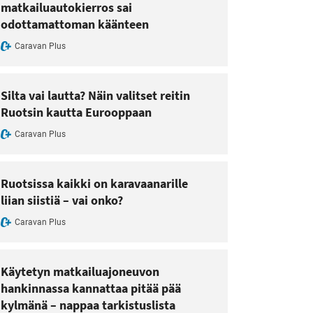
matkailuautokierros sai
odottamattoman käänteen
Caravan Plus
Silta vai lautta? Näin valitset reitin
Ruotsin kautta Eurooppaan
Caravan Plus
Ruotsissa kaikki on karavaanarille
liian siistiä – vai onko?
Caravan Plus
Käytetyn matkailuajoneuvon
hankinnassa kannattaa pitää pää
kylmänä – nappaa tarkistuslista