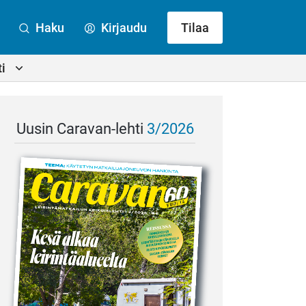
Haku
Kirjaudu
Tilaa
i
Uusin Caravan-lehti
3/2026