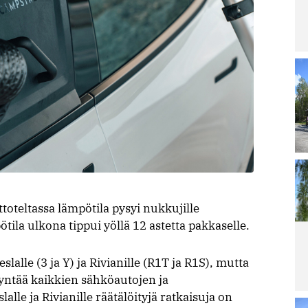
Lu
Le
ar
La
ra
pä
irt
ar
Lu
Le
ar
Ai
Sa
Re
po
teltassa lämpötila pysyi nukkujille
ila ulkona tippui yöllä 12 astetta pakkaselle.
Lu
Le
ar
alle (3 ja Y) ja Rivianille (R1T ja R1S), mutta
M
yntää kaikkien sähköautojen ja
ää
ja
alle ja Rivianille räätälöityjä ratkaisuja on