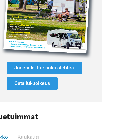
Jäsenille: lue näköislehteä
Osta lukuoikeus
uetuimmat
uetuimmat
ikko
Kuukausi