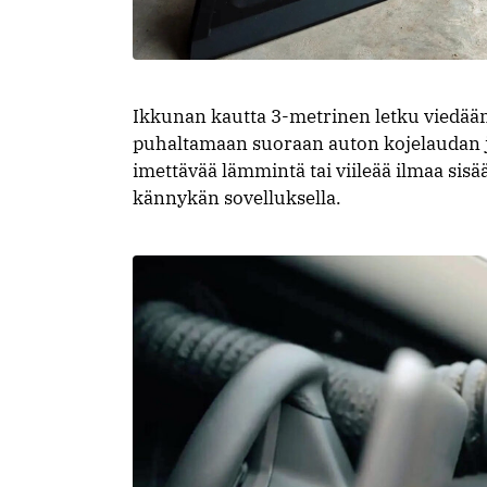
Ikkunan kautta 3-metrinen letku viedään 
puhaltamaan suoraan auton kojelaudan jo
imettävää lämmintä tai viileää ilmaa sisä
kännykän sovelluksella.