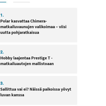
sa
pissa
1.
Polar kasvattaa Chimera-
matkailuvaunujen valikoimaa – viisi
uutta pohjaratkaisua
2.
Hobby laajentaa Prestige T -
matkailuautojen mallistoaan
3.
Sallittua vai ei? Näissä paikoissa yövyt
luvan kanssa