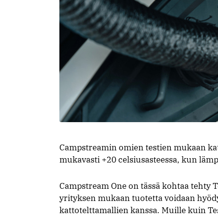
Campstreamin omien testien mukaan katto
mukavasti +20 celsiusasteessa, kun lämpöt
Campstream One on tässä kohtaa tehty Tesl
yrityksen mukaan tuotetta voidaan hyöd
kattotelttamallien kanssa. Muille kuin Tesl