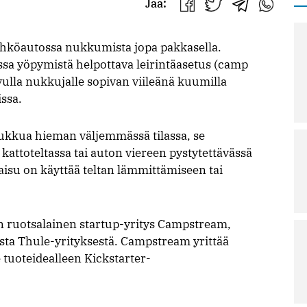
Jaa:
Jaa
Jaa
Jaa
Jaa
Facebookissa
Twitterissä
Telegrammis
WhatsAp
ähköautossa nukkumista jopa pakkasella.
ossa yöpymistä helpottava leirintäasetus (camp
ulla nukkujalle sopivan viileänä kuumilla
issa.
nukkua hieman väljemmässä tilassa, se
kattoteltassa tai auton viereen pystytettävässä
kaisu on käyttää teltan lämmittämiseen tai
an ruotsalainen startup-yritys Campstream,
sta Thule-yrityksestä. Campstream yrittää
tuoteidealleen Kickstarter-