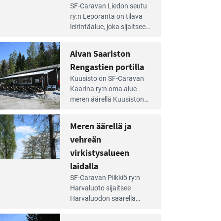
e
SF-Caravan Liedon seutu
irintäoppaan
ry:n Leporanta on tilava
tikkeli:
leirintäalue, joka sijaitsee
mpien
metsän kes­kellä
nnalla
kirkasvetisen lammen
Aivan Saariston
äsee
ympärillä. – Lampi on
i
Rengastien portilla
upea ja puhdas, ja se
jesta
e
tarjoaa ympäris­töineen
Kuusisto on SF-Caravan
irintäoppaan
kauniit maisemat ja
Kaarina ry:n oma alue
tikkeli:
loistavat virkistäytymis­
meren äärellä Kuusiston
van
mahdollisuudet.
saarella. Pie­nehkö
ariston
caravan-alue on
Meren äärellä ja
ngastien
lapsiystävällinen,
rtilla
vehreän
rauhallinen ja
silmiinpistävän siisti.
virkistysalueen
e
laidalla
irintäoppaan
SF-Caravan Piikkiö ry:n
tikkeli:
Harvaluoto sijait­see
eren
Harvaluodon saarella
rellä
Turun kaakkois­puolella.
Yhdistys on vuokrannut