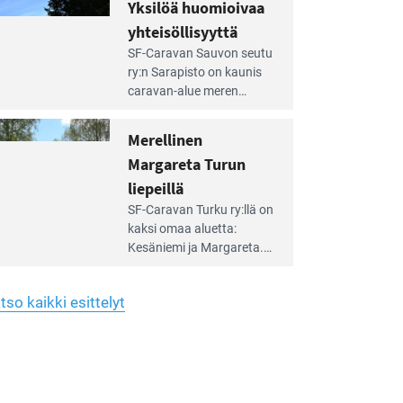
hreän
Yksilöä huomioivaa
rkistysalueen
käyttöön­sä osan kunnan
yhteisöllisyyttä
idalla
viiden hehtaarin
e
virkistysalueesta.
SF-Caravan Sauvon seutu
irintäoppaan
ry:n Sarapisto on kaunis
tikkeli:
caravan-alue meren
silöä
rannalla, vasta­päätä
omioivaa
Kemiön saarta. Alueella
Merellinen
teisöllisyyttä
on 130 sähköllä
Margareta Turun
varustettua caravan-paik­
kaa sekä kymmenen
liepeillä
e
paikkaa ilman sähköä.
SF-Caravan Turku ry:llä on
irintäoppaan
kaksi omaa aluet­ta:
tikkeli:
Kesäniemi ja Margareta.
rellinen
rgareta
Lisäksi yhdis­tys hoitaa
urun
Ruissalo Campingin
epeillä
tso kaikki esittelyt
talvialue­toimintaa.