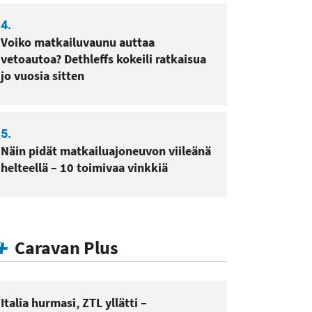
4.
Voiko matkailuvaunu auttaa
vetoautoa? Dethleffs kokeili ratkaisua
jo vuosia sitten
5.
Näin pidät matkailuajoneuvon viileänä
helteellä – 10 toimivaa vinkkiä
Caravan Plus
Italia hurmasi, ZTL yllätti –