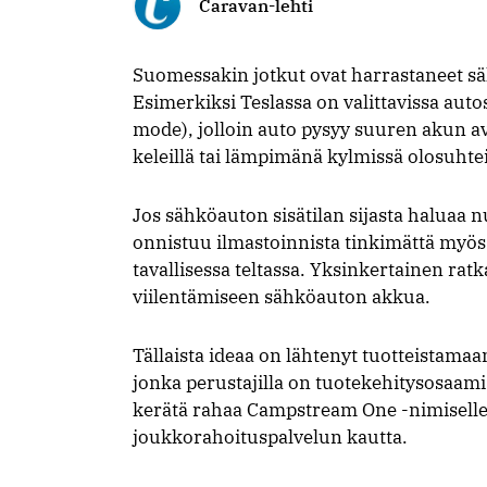
Caravan-lehti
Suomessakin jotkut ovat harrastaneet s
Esimerkiksi Teslassa on valittavissa aut
mode), jolloin auto pysyy suuren akun av
keleillä tai lämpimänä kylmissä olosuhte
Jos sähköauton sisätilan sijasta haluaa 
onnistuu ilmastoinnista tinkimättä myös 
tavallisessa teltassa. Yksinkertainen rat
viilentämiseen sähköauton akkua.
Tällaista ideaa on lähtenyt tuotteistama
jonka perustajilla on tuotekehitysosaami
kerätä rahaa Campstream One -nimiselle 
joukkorahoituspalvelun kautta.