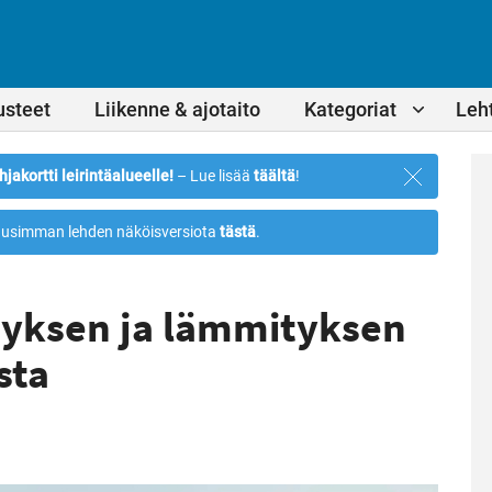
usteet
Liikenne & ajotaito
Kategoriat
Leht
Sulje
hjakortti leirintäalueelle!
– Lue lisää
täältä
!
ilmoitus
usimman lehden näköisversiota
tästä
.
nnyksen ja lämmityksen
sta