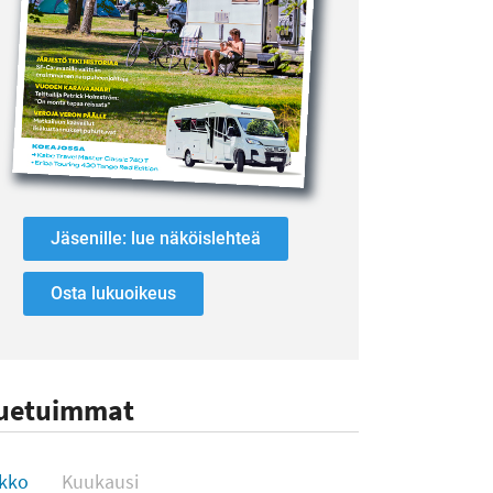
Jäsenille: lue näköislehteä
Osta lukuoikeus
uetuimmat
uetuimmat
ikko
Kuukausi