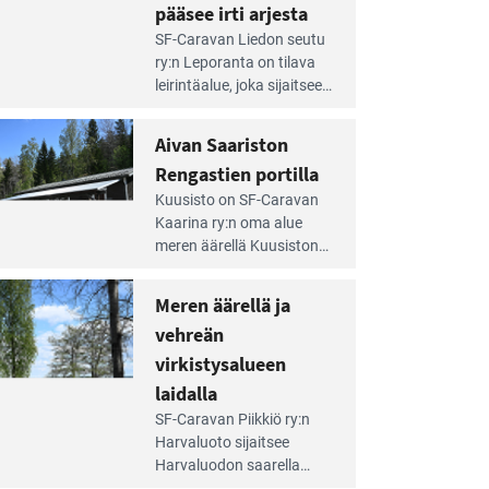
pääsee irti arjesta
e
SF-Caravan Liedon seutu
irintäoppaan
ry:n Leporanta on tilava
tikkeli:
leirintäalue, joka sijaitsee
mpien
metsän kes­kellä
nnalla
kirkasvetisen lammen
Aivan Saariston
äsee
ympärillä. – Lampi on
i
Rengastien portilla
upea ja puhdas, ja se
jesta
e
tarjoaa ympäris­töineen
Kuusisto on SF-Caravan
irintäoppaan
kauniit maisemat ja
Kaarina ry:n oma alue
tikkeli:
loistavat virkistäytymis­
meren äärellä Kuusiston
van
mahdollisuudet.
saarella. Pie­nehkö
ariston
caravan-alue on
Meren äärellä ja
ngastien
lapsiystävällinen,
rtilla
vehreän
rauhallinen ja
silmiinpistävän siisti.
virkistysalueen
e
laidalla
irintäoppaan
SF-Caravan Piikkiö ry:n
tikkeli:
Harvaluoto sijait­see
eren
Harvaluodon saarella
rellä
Turun kaakkois­puolella.