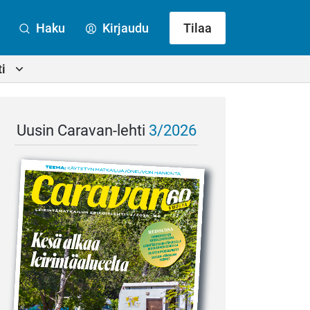
Haku
Kirjaudu
Tilaa
i
Uusin Caravan-lehti
3/2026