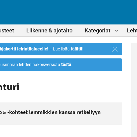
usteet
Liikenne & ajotaito
Kategoriat
Leht
Sulje
hjakortti leirintäalueelle!
– Lue lisää
täältä
!
ilmoitus
usimman lehden näköisversiota
tästä
.
nturi
p 5 -kohteet lemmikkien kanssa retkeilyyn