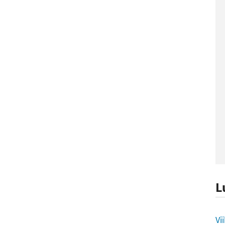
L
L
Vi