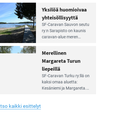
Yhdistys on vuokrannut
hreän
Yksilöä huomioivaa
rkistysalueen
käyttöön­sä osan kunnan
yhteisöllisyyttä
idalla
viiden hehtaarin
e
virkistysalueesta.
SF-Caravan Sauvon seutu
irintäoppaan
ry:n Sarapisto on kaunis
tikkeli:
caravan-alue meren
silöä
rannalla, vasta­päätä
omioivaa
Kemiön saarta. Alueella
Merellinen
teisöllisyyttä
on 130 sähköllä
Margareta Turun
varustettua caravan-paik­
kaa sekä kymmenen
liepeillä
e
paikkaa ilman sähköä.
SF-Caravan Turku ry:llä on
irintäoppaan
kaksi omaa aluet­ta:
tikkeli:
Kesäniemi ja Margareta.
rellinen
rgareta
Lisäksi yhdis­tys hoitaa
urun
Ruissalo Campingin
epeillä
tso kaikki esittelyt
talvialue­toimintaa.