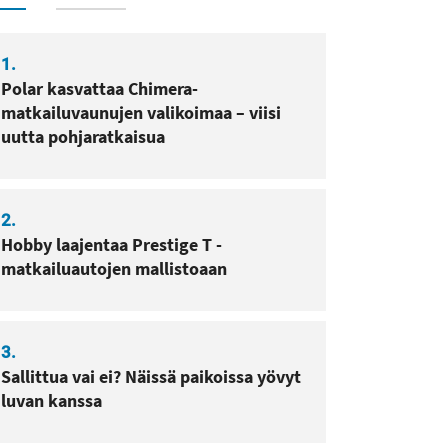
1.
Polar kasvattaa Chimera-
matkailuvaunujen valikoimaa – viisi
uutta pohjaratkaisua
2.
Hobby laajentaa Prestige T -
matkailuautojen mallistoaan
3.
Sallittua vai ei? Näissä paikoissa yövyt
luvan kanssa