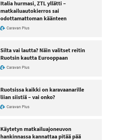
Italia hurmasi, ZTL yllätti –
matkailuautokierros sai
odottamattoman käänteen
Caravan Plus
Silta vai lautta? Näin valitset reitin
Ruotsin kautta Eurooppaan
Caravan Plus
Ruotsissa kaikki on karavaanarille
liian siistiä – vai onko?
Caravan Plus
Käytetyn matkailuajoneuvon
hankinnassa kannattaa pitää pää