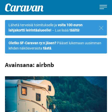
Caravan-
Leirintämatkailun
Siirry
lehti
erikoislehti
suoraan
Lähetä terveisiä toimitukselle ja
voita 100 euron
Sulje
sisältöön
lahjakortti leirintäalueelle!
– Lue lisää
täältä
!
ilmoi
Oletko SF-Caravan ry:n jäsen?
Pääset lukemaan uusimman
lehden näköisversiota
tästä
.
Avainsana: airbnb