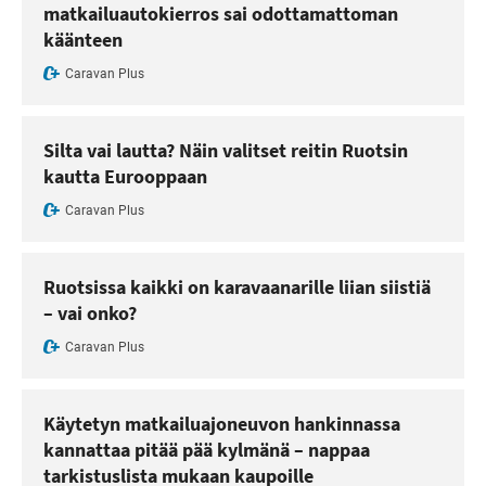
matkailuautokierros sai odottamattoman
käänteen
Caravan Plus
Silta vai lautta? Näin valitset reitin Ruotsin
kautta Eurooppaan
Caravan Plus
Ruotsissa kaikki on karavaanarille liian siistiä
– vai onko?
Caravan Plus
Käytetyn matkailuajoneuvon hankinnassa
kannattaa pitää pää kylmänä – nappaa
tarkistuslista mukaan kaupoille