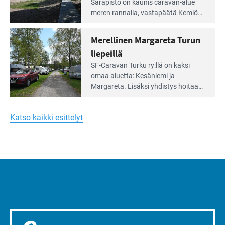
Leirintäoppaan
Sarapisto on kaunis caravan-alue
artikkeli:
meren rannalla, vasta­päätä Kemiön
Yksilöä
saarta. Alueella on 130 sähköllä
huomioivaa
varustettua caravan-paik­kaa sekä
Merellinen Margareta Turun
yhteisöllisyyttä
kymmenen paikkaa ilman sähköä.
liepeillä
Lue
SF-Caravan Turku ry:llä on kaksi
Leirintäoppaan
omaa aluet­ta: Kesäniemi ja
artikkeli:
Margareta. Lisäksi yhdis­tys hoitaa
Merellinen
Ruissalo Campingin talvialue­
Margareta
toimintaa.
Turun
Katso kaikki esittelyt
liepeillä