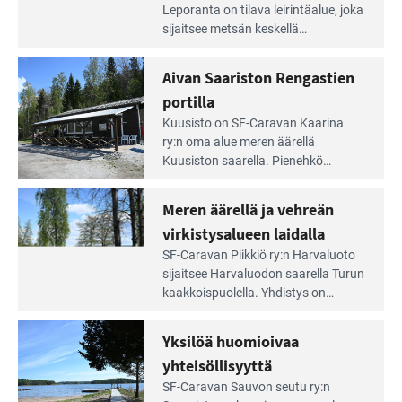
Leirintäoppaan
Leporanta on tilava leirintäalue, joka
artikkeli:
sijaitsee metsän kes­kellä
Lampien
kirkasvetisen lammen ympärillä. –
rannalla
Lampi on upea ja puhdas, ja se
Aivan Saariston Rengastien
pääsee
tarjoaa ympäris­töineen kauniit
irti
portilla
maisemat ja loistavat virkistäytymis­
arjesta
Lue
mahdollisuudet.
Kuusisto on SF-Caravan Kaarina
Leirintäoppaan
ry:n oma alue meren äärellä
artikkeli:
Kuusiston saarella. Pie­nehkö
Aivan
caravan-alue on lapsiystävällinen,
Saariston
rauhallinen ja silmiinpistävän siisti.
Meren äärellä ja vehreän
Rengastien
portilla
virkistysalueen laidalla
Lue
SF-Caravan Piikkiö ry:n Harvaluoto
Leirintäoppaan
sijait­see Harvaluodon saarella Turun
artikkeli:
kaakkois­puolella. Yhdistys on
Meren
vuokrannut käyttöön­sä osan
äärellä
kunnan viiden hehtaarin
Yksilöä huomioivaa
ja
virkistysalueesta.
vehreän
yhteisöllisyyttä
virkistysalueen
Lue
SF-Caravan Sauvon seutu ry:n
laidalla