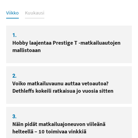
Luetuimmat
Viikko
Kuukausi
1.
Hobby laajentaa Prestige T -matkailuautojen
mallistoaan
2.
Voiko matkailuvaunu auttaa vetoautoa?
Dethleffs kokeili ratkaisua jo vuosia sitten
3.
Näin pidät matkailuajoneuvon viileänä
helteellä – 10 toimivaa vinkkiä