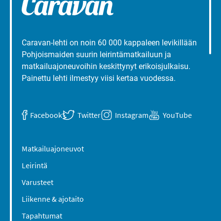
Caravan-lehti on noin 60 000 kappaleen levikillään
Pohjoismaiden suurin leirintämatkailuun ja
matkailuajoneuvoihin keskittynyt erikoisjulkaisu.
Painettu lehti ilmestyy viisi kertaa vuodessa.
Facebook
Twitter
Instagram
YouTube
Matkailuajoneuvot
Leirintä
Varusteet
Liikenne & ajotaito
Tapahtumat