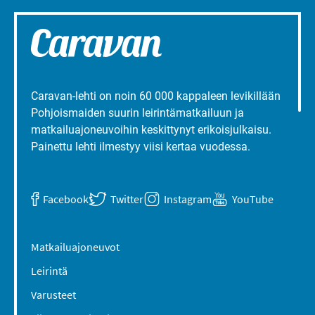
Caravan-lehti on noin 60 000 kappaleen levikillään
Pohjoismaiden suurin leirintämatkailuun ja
matkailuajoneuvoihin keskittynyt erikoisjulkaisu.
Painettu lehti ilmestyy viisi kertaa vuodessa.
Facebook
Twitter
Instagram
YouTube
Matkailuajoneuvot
Leirintä
Varusteet