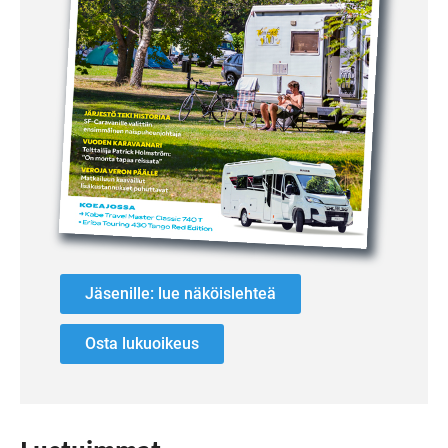
Jäsenille: lue näköislehteä
Osta lukuoikeus