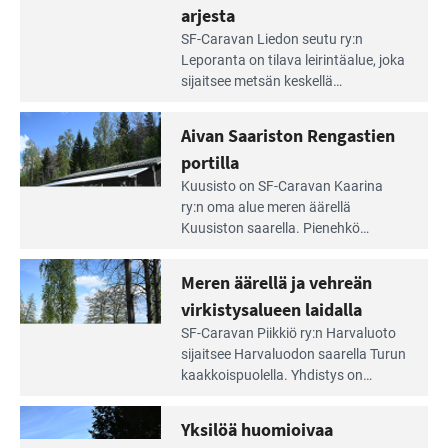
arjesta
Lue
SF-Caravan Liedon seutu ry:n
Leirintäoppaan
Leporanta on tilava leirintäalue, joka
artikkeli:
sijaitsee metsän kes­kellä
Lampien
kirkasvetisen lammen ympärillä. –
rannalla
Lampi on upea ja puhdas, ja se
Aivan Saariston Rengastien
pääsee
tarjoaa ympäris­töineen kauniit
irti
portilla
maisemat ja loistavat virkistäytymis­
arjesta
Lue
mahdollisuudet.
Kuusisto on SF-Caravan Kaarina
Leirintäoppaan
ry:n oma alue meren äärellä
artikkeli:
Kuusiston saarella. Pie­nehkö
Aivan
caravan-alue on lapsiystävällinen,
Saariston
rauhallinen ja silmiinpistävän siisti.
Meren äärellä ja vehreän
Rengastien
portilla
virkistysalueen laidalla
Lue
SF-Caravan Piikkiö ry:n Harvaluoto
Leirintäoppaan
sijait­see Harvaluodon saarella Turun
artikkeli:
kaakkois­puolella. Yhdistys on
Meren
vuokrannut käyttöön­sä osan
äärellä
kunnan viiden hehtaarin
Yksilöä huomioivaa
ja
virkistysalueesta.