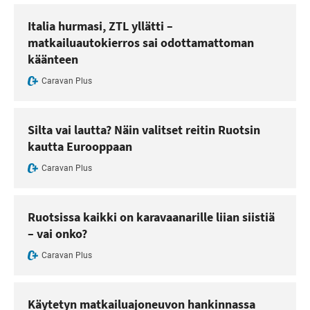
Italia hurmasi, ZTL yllätti –
matkailuautokierros sai odottamattoman
käänteen
Caravan Plus
Silta vai lautta? Näin valitset reitin Ruotsin
kautta Eurooppaan
Caravan Plus
Ruotsissa kaikki on karavaanarille liian siistiä
– vai onko?
Caravan Plus
Käytetyn matkailuajoneuvon hankinnassa