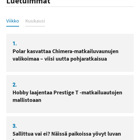
Luetuimmat
Luetuimmat
Viikko
Kuukausi
1.
Polar kasvattaa Chimera-matkailuvaunujen
valikoimaa – viisi uutta pohjaratkaisua
2.
Hobby laajentaa Prestige T -matkailuautojen
mallistoaan
3.
Sallittua vai ei? Näissä paikoissa yövyt luvan