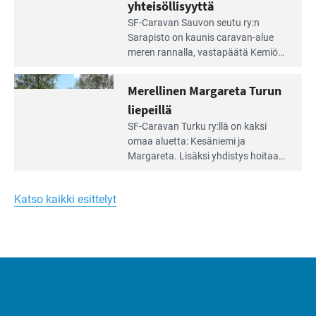
vehreän
yhteisöllisyyttä
virkistysalueen
Lue
SF-Caravan Sauvon seutu ry:n
laidalla
Leirintäoppaan
Sarapisto on kaunis caravan-alue
artikkeli:
meren rannalla, vasta­päätä Kemiön
Yksilöä
saarta. Alueella on 130 sähköllä
huomioivaa
varustettua caravan-paik­kaa sekä
Merellinen Margareta Turun
yhteisöllisyyttä
kymmenen paikkaa ilman sähköä.
liepeillä
Lue
SF-Caravan Turku ry:llä on kaksi
Leirintäoppaan
omaa aluet­ta: Kesäniemi ja
artikkeli:
Margareta. Lisäksi yhdis­tys hoitaa
Merellinen
Ruissalo Campingin talvialue­
Margareta
toimintaa.
Turun
Katso kaikki esittelyt
liepeillä