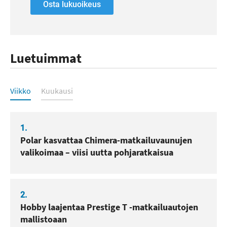
Osta lukuoikeus
Luetuimmat
Luetuimmat
Viikko
Kuukausi
1.
Polar kasvattaa Chimera-matkailuvaunujen
valikoimaa – viisi uutta pohjaratkaisua
2.
Hobby laajentaa Prestige T -matkailuautojen
mallistoaan