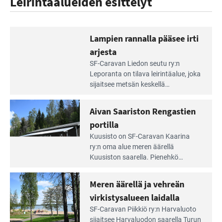
Leirintäalueiden esittelyt
Lampien rannalla pääsee irti
arjesta
Lue
SF-Caravan Liedon seutu ry:n
Leirintäoppaan
Leporanta on tilava leirintäalue, joka
artikkeli:
sijaitsee metsän kes­kellä
Lampien
kirkasvetisen lammen ympärillä. –
rannalla
Lampi on upea ja puhdas, ja se
Aivan Saariston Rengastien
pääsee
tarjoaa ympäris­töineen kauniit
irti
portilla
maisemat ja loistavat virkistäytymis­
arjesta
Lue
mahdollisuudet.
Kuusisto on SF-Caravan Kaarina
Leirintäoppaan
ry:n oma alue meren äärellä
artikkeli:
Kuusiston saarella. Pie­nehkö
Aivan
caravan-alue on lapsiystävällinen,
Saariston
rauhallinen ja silmiinpistävän siisti.
Meren äärellä ja vehreän
Rengastien
portilla
virkistysalueen laidalla
Lue
SF-Caravan Piikkiö ry:n Harvaluoto
Leirintäoppaan
sijait­see Harvaluodon saarella Turun