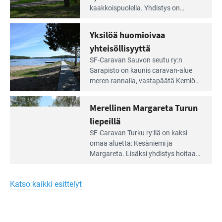
artikkeli:
kaakkois­puolella. Yhdistys on
Meren
vuokrannut käyttöön­sä osan
äärellä
kunnan viiden hehtaarin
Yksilöä huomioivaa
ja
virkistysalueesta.
vehreän
yhteisöllisyyttä
virkistysalueen
Lue
SF-Caravan Sauvon seutu ry:n
laidalla
Leirintäoppaan
Sarapisto on kaunis caravan-alue
artikkeli:
meren rannalla, vasta­päätä Kemiön
Yksilöä
saarta. Alueella on 130 sähköllä
huomioivaa
varustettua caravan-paik­kaa sekä
Merellinen Margareta Turun
yhteisöllisyyttä
kymmenen paikkaa ilman sähköä.
liepeillä
Lue
SF-Caravan Turku ry:llä on kaksi
Leirintäoppaan
omaa aluet­ta: Kesäniemi ja
artikkeli:
Margareta. Lisäksi yhdis­tys hoitaa
Merellinen
Ruissalo Campingin talvialue­
Margareta
toimintaa.
Turun
Katso kaikki esittelyt
liepeillä