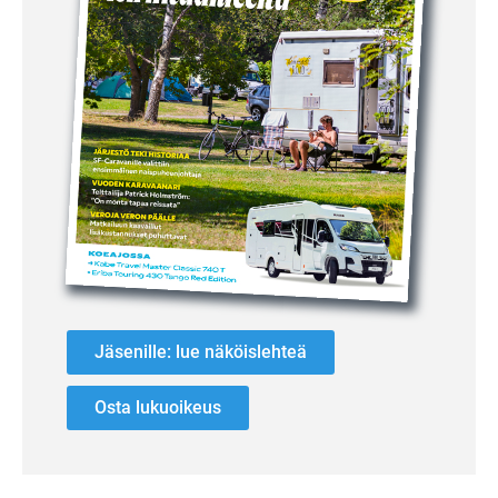
Jäsenille: lue näköislehteä
Osta lukuoikeus