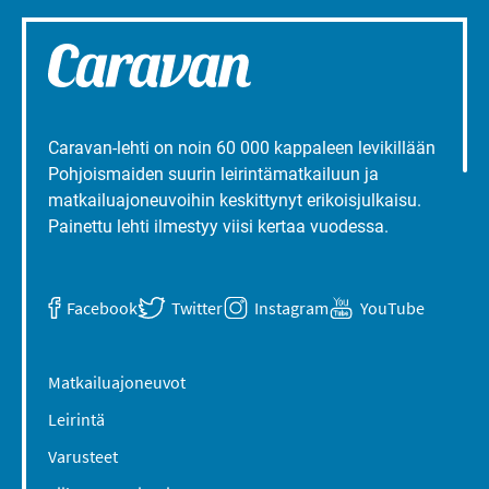
Caravan-lehti on noin 60 000 kappaleen levikillään
Pohjoismaiden suurin leirintämatkailuun ja
matkailuajoneuvoihin keskittynyt erikoisjulkaisu.
Painettu lehti ilmestyy viisi kertaa vuodessa.
Facebook
Twitter
Instagram
YouTube
Matkailuajoneuvot
Leirintä
Varusteet