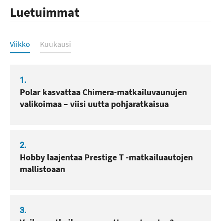
Luetuimmat
Luetuimmat
Viikko
Kuukausi
1.
Polar kasvattaa Chimera-matkailuvaunujen
valikoimaa – viisi uutta pohjaratkaisua
2.
Hobby laajentaa Prestige T -matkailuautojen
mallistoaan
3.