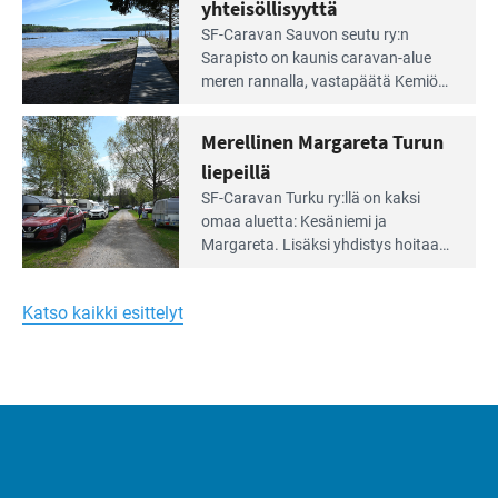
vehreän
yhteisöllisyyttä
virkistysalueen
Lue
SF-Caravan Sauvon seutu ry:n
laidalla
Leirintäoppaan
Sarapisto on kaunis caravan-alue
artikkeli:
meren rannalla, vasta­päätä Kemiön
Yksilöä
saarta. Alueella on 130 sähköllä
huomioivaa
varustettua caravan-paik­kaa sekä
Merellinen Margareta Turun
yhteisöllisyyttä
kymmenen paikkaa ilman sähköä.
liepeillä
Lue
SF-Caravan Turku ry:llä on kaksi
Leirintäoppaan
omaa aluet­ta: Kesäniemi ja
artikkeli:
Margareta. Lisäksi yhdis­tys hoitaa
Merellinen
Ruissalo Campingin talvialue­
Margareta
toimintaa.
Turun
Katso kaikki esittelyt
liepeillä