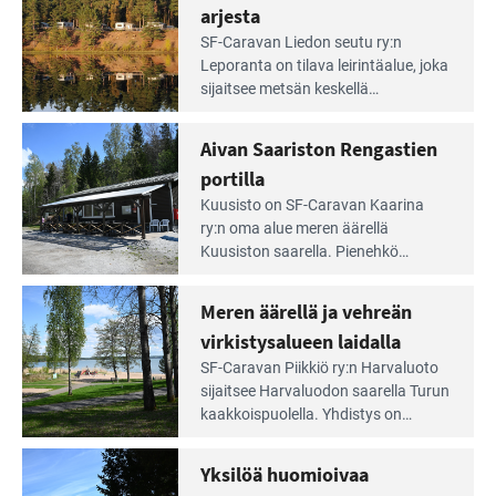
arjesta
Lue
SF-Caravan Liedon seutu ry:n
Leirintäoppaan
Leporanta on tilava leirintäalue, joka
artikkeli:
sijaitsee metsän kes­kellä
Lampien
kirkasvetisen lammen ympärillä. –
rannalla
Lampi on upea ja puhdas, ja se
Aivan Saariston Rengastien
pääsee
tarjoaa ympäris­töineen kauniit
irti
portilla
maisemat ja loistavat virkistäytymis­
arjesta
Lue
mahdollisuudet.
Kuusisto on SF-Caravan Kaarina
Leirintäoppaan
ry:n oma alue meren äärellä
artikkeli:
Kuusiston saarella. Pie­nehkö
Aivan
caravan-alue on lapsiystävällinen,
Saariston
rauhallinen ja silmiinpistävän siisti.
Meren äärellä ja vehreän
Rengastien
portilla
virkistysalueen laidalla
Lue
SF-Caravan Piikkiö ry:n Harvaluoto
Leirintäoppaan
sijait­see Harvaluodon saarella Turun
artikkeli:
kaakkois­puolella. Yhdistys on
Meren
vuokrannut käyttöön­sä osan
äärellä
kunnan viiden hehtaarin
Yksilöä huomioivaa
ja
virkistysalueesta.