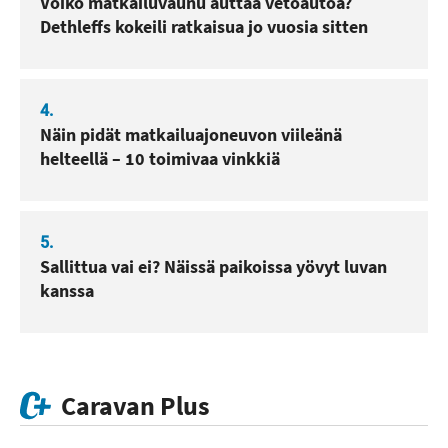
Voiko matkailuvaunu auttaa vetoautoa?
Dethleffs kokeili ratkaisua jo vuosia sitten
4.
Näin pidät matkailuajoneuvon viileänä
helteellä – 10 toimivaa vinkkiä
5.
Sallittua vai ei? Näissä paikoissa yövyt luvan
kanssa
Caravan Plus