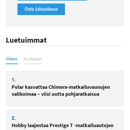
Osta lukuoikeus
Luetuimmat
Luetuimmat
Viikko
Kuukausi
1.
Polar kasvattaa Chimera-matkailuvaunujen
valikoimaa – viisi uutta pohjaratkaisua
2.
Hobby laajentaa Prestige T -matkailuautojen