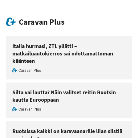
Caravan Plus
Italia hurmasi, ZTL yllätti –
matkailuautokierros sai odottamattoman
käänteen
Caravan Plus
Silta vai lautta? Näin valitset reitin Ruotsin
kautta Eurooppaan
Caravan Plus
Ruotsissa kaikki on karavaanarille liian siistiä