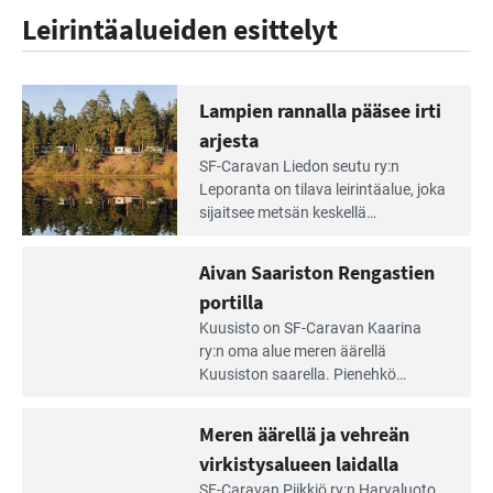
Leirintäalueiden esittelyt
Lampien rannalla pääsee irti
arjesta
Lue
SF-Caravan Liedon seutu ry:n
Leirintäoppaan
Leporanta on tilava leirintäalue, joka
artikkeli:
sijaitsee metsän kes­kellä
Lampien
kirkasvetisen lammen ympärillä. –
rannalla
Lampi on upea ja puhdas, ja se
Aivan Saariston Rengastien
pääsee
tarjoaa ympäris­töineen kauniit
irti
portilla
maisemat ja loistavat virkistäytymis­
arjesta
Lue
mahdollisuudet.
Kuusisto on SF-Caravan Kaarina
Leirintäoppaan
ry:n oma alue meren äärellä
artikkeli:
Kuusiston saarella. Pie­nehkö
Aivan
caravan-alue on lapsiystävällinen,
Saariston
rauhallinen ja silmiinpistävän siisti.
Meren äärellä ja vehreän
Rengastien
portilla
virkistysalueen laidalla
Lue
SF-Caravan Piikkiö ry:n Harvaluoto