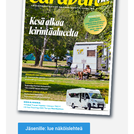
Jäsenille: lue näköislehteä