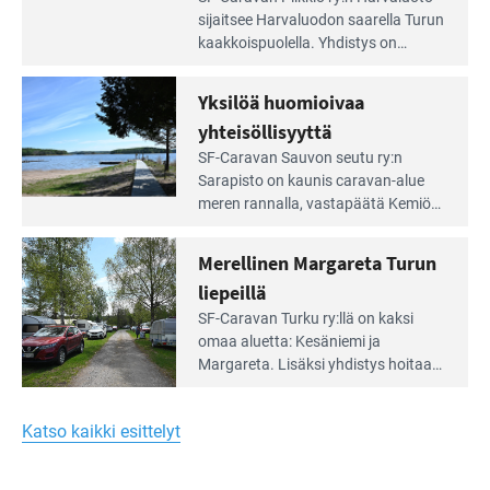
Leirintäoppaan
sijait­see Harvaluodon saarella Turun
artikkeli:
kaakkois­puolella. Yhdistys on
Meren
vuokrannut käyttöön­sä osan
äärellä
kunnan viiden hehtaarin
Yksilöä huomioivaa
ja
virkistysalueesta.
vehreän
yhteisöllisyyttä
virkistysalueen
Lue
SF-Caravan Sauvon seutu ry:n
laidalla
Leirintäoppaan
Sarapisto on kaunis caravan-alue
artikkeli:
meren rannalla, vasta­päätä Kemiön
Yksilöä
saarta. Alueella on 130 sähköllä
huomioivaa
varustettua caravan-paik­kaa sekä
Merellinen Margareta Turun
yhteisöllisyyttä
kymmenen paikkaa ilman sähköä.
liepeillä
Lue
SF-Caravan Turku ry:llä on kaksi
Leirintäoppaan
omaa aluet­ta: Kesäniemi ja
artikkeli:
Margareta. Lisäksi yhdis­tys hoitaa
Merellinen
Ruissalo Campingin talvialue­
Margareta
toimintaa.
Turun
Katso kaikki esittelyt
liepeillä