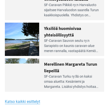
Lue
SF-Caravan Piikkiö ry:n Harvaluoto
Leirintäoppaan
sijait­see Harvaluodon saarella Turun
artikkeli:
kaakkois­puolella. Yhdistys on
Meren
vuokrannut käyttöön­sä osan
äärellä
kunnan viiden hehtaarin
Yksilöä huomioivaa
ja
virkistysalueesta.
vehreän
yhteisöllisyyttä
virkistysalueen
Lue
SF-Caravan Sauvon seutu ry:n
laidalla
Leirintäoppaan
Sarapisto on kaunis caravan-alue
artikkeli:
meren rannalla, vasta­päätä Kemiön
Yksilöä
saarta. Alueella on 130 sähköllä
huomioivaa
varustettua caravan-paik­kaa sekä
Merellinen Margareta Turun
yhteisöllisyyttä
kymmenen paikkaa ilman sähköä.
liepeillä
Lue
SF-Caravan Turku ry:llä on kaksi
Leirintäoppaan
omaa aluet­ta: Kesäniemi ja
artikkeli:
Margareta. Lisäksi yhdis­tys hoitaa
Merellinen
Ruissalo Campingin talvialue­
Margareta
toimintaa.
Turun
Katso kaikki esittelyt
liepeillä