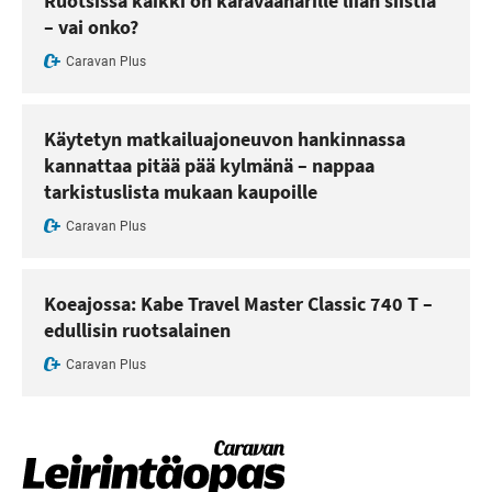
Ruotsissa kaikki on karavaanarille liian siistiä
– vai onko?
Caravan Plus
Käytetyn matkailuajoneuvon hankinnassa
kannattaa pitää pää kylmänä – nappaa
tarkistuslista mukaan kaupoille
Caravan Plus
Koeajossa: Kabe Travel Master Classic 740 T –
edullisin ruotsalainen
Caravan Plus