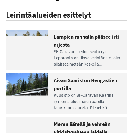
Leirintäalueiden esittelyt
Lampien rannalla pääsee irti
arjesta
Lue
SF-Caravan Liedon seutu ry:n
Leirintäoppaan
Leporanta on tilava leirintäalue, joka
artikkeli:
sijaitsee metsän kes­kellä
Lampien
kirkasvetisen lammen ympärillä. –
rannalla
Lampi on upea ja puhdas, ja se
Aivan Saariston Rengastien
pääsee
tarjoaa ympäris­töineen kauniit
irti
portilla
maisemat ja loistavat virkistäytymis­
arjesta
Lue
mahdollisuudet.
Kuusisto on SF-Caravan Kaarina
Leirintäoppaan
ry:n oma alue meren äärellä
artikkeli:
Kuusiston saarella. Pie­nehkö
Aivan
caravan-alue on lapsiystävällinen,
Saariston
rauhallinen ja silmiinpistävän siisti.
Meren äärellä ja vehreän
Rengastien
portilla
virkistysalueen laidalla