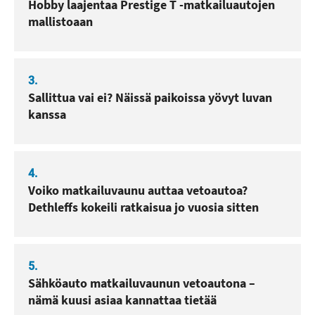
Hobby laajentaa Prestige T -matkailuautojen
mallistoaan
3.
Sallittua vai ei? Näissä paikoissa yövyt luvan
kanssa
4.
Voiko matkailuvaunu auttaa vetoautoa?
Dethleffs kokeili ratkaisua jo vuosia sitten
5.
Sähköauto matkailuvaunun vetoautona –
nämä kuusi asiaa kannattaa tietää