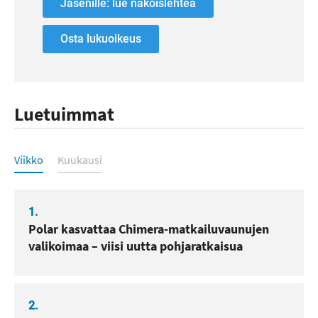
Jäsenille: lue näköislehteä
Osta lukuoikeus
Luetuimmat
Luetuimmat
Viikko
Kuukausi
1.
Polar kasvattaa Chimera-matkailuvaunujen
valikoimaa – viisi uutta pohjaratkaisua
2.