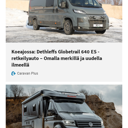
Koeajossa: Dethleffs Globetrail 640 ES -
retkeilyauto – Omalla merkillä ja uudella
ilmeellä
Caravan Plus