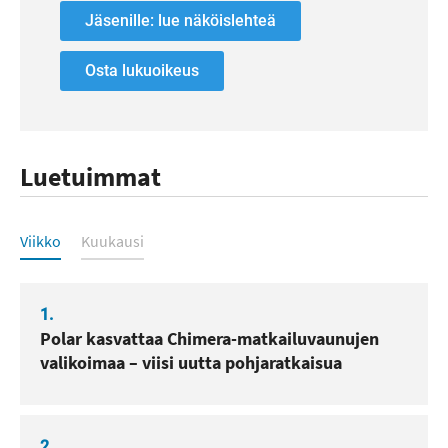
Jäsenille: lue näköislehteä
Osta lukuoikeus
Luetuimmat
Luetuimmat
Viikko
Kuukausi
1.
Polar kasvattaa Chimera-matkailuvaunujen
valikoimaa – viisi uutta pohjaratkaisua
2.