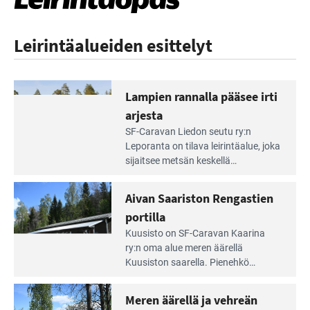
Leirintäalueiden esittelyt
Lampien rannalla pääsee irti
arjesta
Lue
SF-Caravan Liedon seutu ry:n
Leirintäoppaan
Leporanta on tilava leirintäalue, joka
artikkeli:
sijaitsee metsän kes­kellä
Lampien
kirkasvetisen lammen ympärillä. –
rannalla
Lampi on upea ja puhdas, ja se
Aivan Saariston Rengastien
pääsee
tarjoaa ympäris­töineen kauniit
irti
portilla
maisemat ja loistavat virkistäytymis­
arjesta
Lue
mahdollisuudet.
Kuusisto on SF-Caravan Kaarina
Leirintäoppaan
ry:n oma alue meren äärellä
artikkeli:
Kuusiston saarella. Pie­nehkö
Aivan
caravan-alue on lapsiystävällinen,
Saariston
rauhallinen ja silmiinpistävän siisti.
Meren äärellä ja vehreän
Rengastien