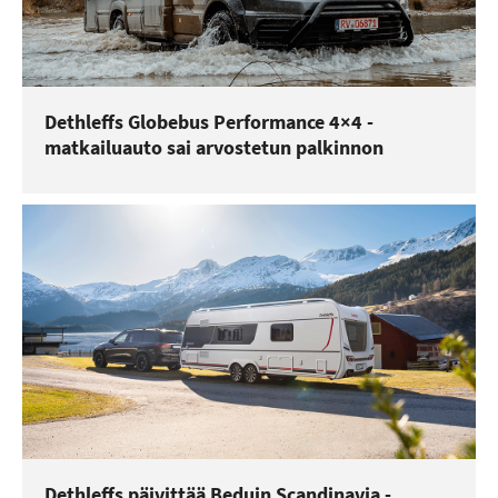
Dethleffs Globebus Performance 4×4 -
matkailuauto sai arvostetun palkinnon
Dethleffs päivittää Beduin Scandinavia -