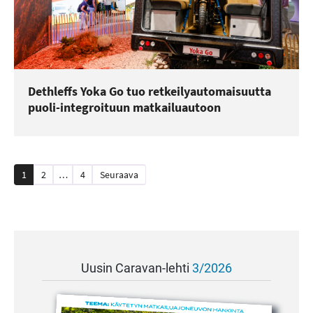
Dethleffs Yoka Go tuo retkeilyautomaisuutta
puoli-integroituun matkailuautoon
Artikkelien
1
2
…
4
Seuraava
sivutus
Uusin Caravan-lehti
3/2026