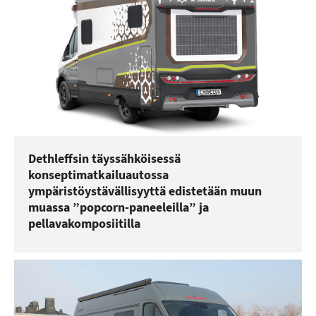
Dethleffsin täyssähköisessä
konseptimatkailuautossa
ympäristöystävällisyyttä edistetään muun
muassa ”popcorn-paneeleilla” ja
pellavakomposiitilla