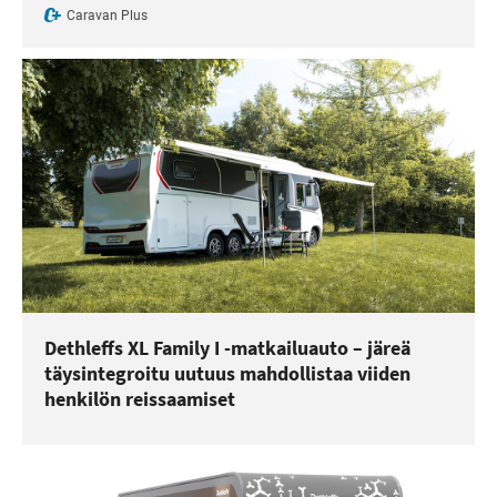
Caravan Plus
Dethleffs XL Family I -matkailuauto – järeä
täysintegroitu uutuus mahdollistaa viiden
henkilön reissaamiset