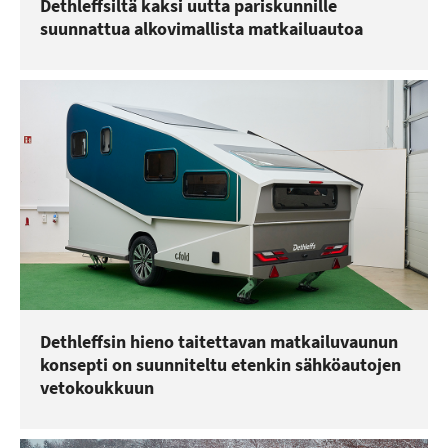
Dethleffsiltä kaksi uutta pariskunnille
suunnattua alkovimallista matkailuautoa
Dethleffsin hieno taitettavan matkailuvaunun
konsepti on suunniteltu etenkin sähköautojen
vetokoukkuun