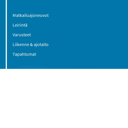
Matkailuajoneuvot
Leirintä
Varusteet
Liikenne & ajotaito
Tapahtumat
Suomen Caravan Media Oy
Viipurintie 58
13210 Hämeenlinna
Yhteystiedot
© 2016-2026 Caravan-lehti / Suomen Caravan