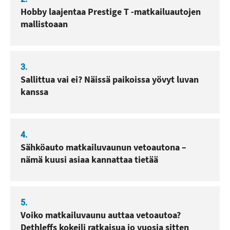
Hobby laajentaa Prestige T -matkailuautojen
mallistoaan
3.
Sallittua vai ei? Näissä paikoissa yövyt luvan
kanssa
4.
Sähköauto matkailuvaunun vetoautona –
nämä kuusi asiaa kannattaa tietää
5.
Voiko matkailuvaunu auttaa vetoautoa?
Dethleffs kokeili ratkaisua jo vuosia sitten