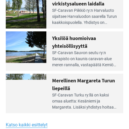
portilla
virkistysalueen laidalla
Lue
SF-Caravan Piikkiö ry:n Harvaluoto
Leirintäoppaan
sijait­see Harvaluodon saarella Turun
artikkeli:
kaakkois­puolella. Yhdistys on
Meren
vuokrannut käyttöön­sä osan
äärellä
kunnan viiden hehtaarin
Yksilöä huomioivaa
ja
virkistysalueesta.
vehreän
yhteisöllisyyttä
virkistysalueen
Lue
SF-Caravan Sauvon seutu ry:n
laidalla
Leirintäoppaan
Sarapisto on kaunis caravan-alue
artikkeli:
meren rannalla, vasta­päätä Kemiön
Yksilöä
saarta. Alueella on 130 sähköllä
huomioivaa
varustettua caravan-paik­kaa sekä
Merellinen Margareta Turun
yhteisöllisyyttä
kymmenen paikkaa ilman sähköä.
liepeillä
Lue
SF-Caravan Turku ry:llä on kaksi
Leirintäoppaan
omaa aluet­ta: Kesäniemi ja
artikkeli:
Margareta. Lisäksi yhdis­tys hoitaa
Merellinen
Ruissalo Campingin talvialue­
Margareta
toimintaa.
Turun
Katso kaikki esittelyt
liepeillä