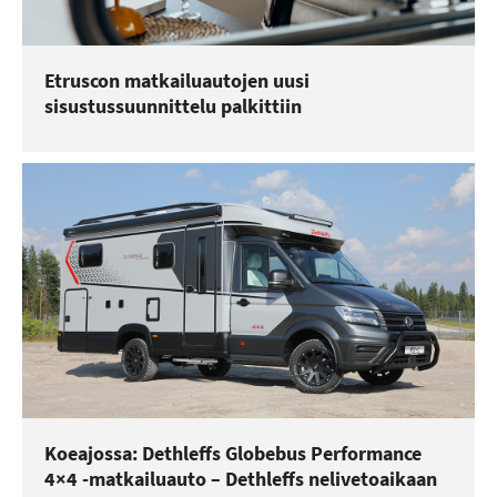
Etruscon matkailuautojen uusi
sisustussuunnittelu palkittiin
Koeajossa: Dethleffs Globebus Performance
4×4 -matkailuauto – Dethleffs nelivetoaikaan