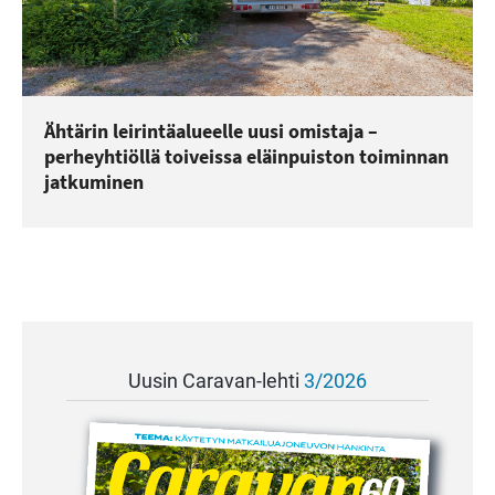
Ähtärin leirintäalueelle uusi omistaja –
perheyhtiöllä toiveissa eläinpuiston toiminnan
jatkuminen
Uusin Caravan-lehti
3/2026