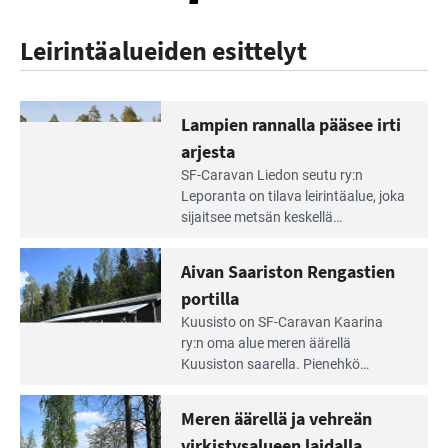
Leirintäalueiden esittelyt
Lampien rannalla pääsee irti
arjesta
Lue
SF-Caravan Liedon seutu ry:n
Leirintäoppaan
Leporanta on tilava leirintäalue, joka
artikkeli:
sijaitsee metsän kes­kellä
Lampien
kirkasvetisen lammen ympärillä. –
rannalla
Lampi on upea ja puhdas, ja se
Aivan Saariston Rengastien
pääsee
tarjoaa ympäris­töineen kauniit
irti
portilla
maisemat ja loistavat virkistäytymis­
arjesta
Lue
mahdollisuudet.
Kuusisto on SF-Caravan Kaarina
Leirintäoppaan
ry:n oma alue meren äärellä
artikkeli:
Kuusiston saarella. Pie­nehkö
Aivan
caravan-alue on lapsiystävällinen,
Saariston
rauhallinen ja silmiinpistävän siisti.
Meren äärellä ja vehreän
Rengastien
portilla
virkistysalueen laidalla