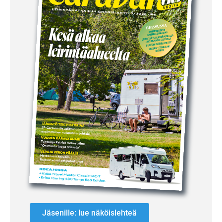
Jäsenille: lue näköislehteä