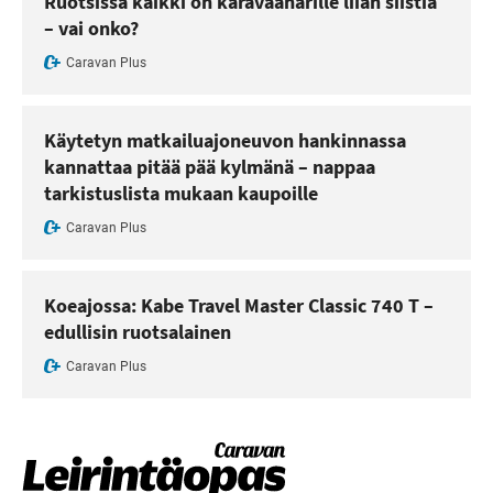
Ruotsissa kaikki on karavaanarille liian siistiä
– vai onko?
Caravan Plus
Käytetyn matkailuajoneuvon hankinnassa
kannattaa pitää pää kylmänä – nappaa
tarkistuslista mukaan kaupoille
Caravan Plus
Koeajossa: Kabe Travel Master Classic 740 T –
edullisin ruotsalainen
Caravan Plus