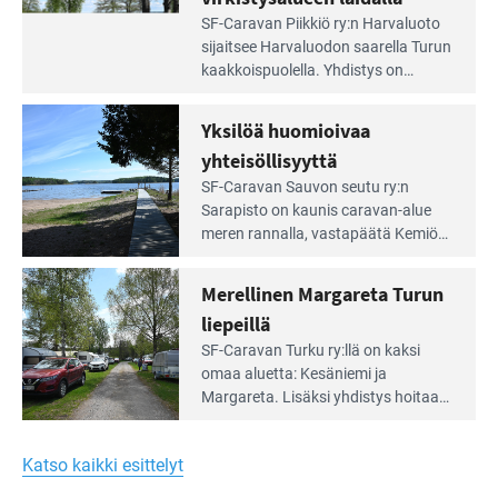
Lue
SF-Caravan Piikkiö ry:n Harvaluoto
Leirintäoppaan
sijait­see Harvaluodon saarella Turun
artikkeli:
kaakkois­puolella. Yhdistys on
Meren
vuokrannut käyttöön­sä osan
äärellä
kunnan viiden hehtaarin
Yksilöä huomioivaa
ja
virkistysalueesta.
vehreän
yhteisöllisyyttä
virkistysalueen
Lue
SF-Caravan Sauvon seutu ry:n
laidalla
Leirintäoppaan
Sarapisto on kaunis caravan-alue
artikkeli:
meren rannalla, vasta­päätä Kemiön
Yksilöä
saarta. Alueella on 130 sähköllä
huomioivaa
varustettua caravan-paik­kaa sekä
Merellinen Margareta Turun
yhteisöllisyyttä
kymmenen paikkaa ilman sähköä.
liepeillä
Lue
SF-Caravan Turku ry:llä on kaksi
Leirintäoppaan
omaa aluet­ta: Kesäniemi ja
artikkeli:
Margareta. Lisäksi yhdis­tys hoitaa
Merellinen
Ruissalo Campingin talvialue­
Margareta
toimintaa.
Turun
Katso kaikki esittelyt
liepeillä