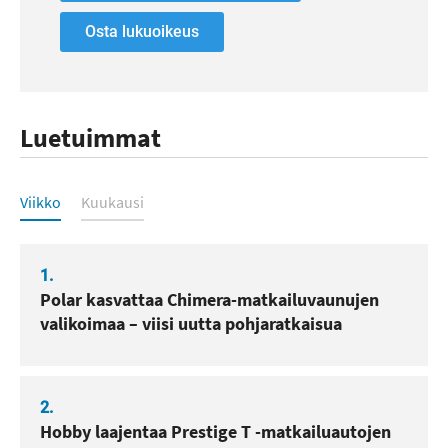
Osta lukuoikeus
Luetuimmat
Luetuimmat
Viikko
Kuukausi
1.
Polar kasvattaa Chimera-matkailuvaunujen
valikoimaa – viisi uutta pohjaratkaisua
2.
Hobby laajentaa Prestige T -matkailuautojen