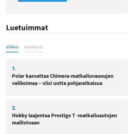
Luetuimmat
Luetuimmat
Viikko
Kuukausi
1.
Polar kasvattaa Chimera-matkailuvaunujen
valikoimaa – viisi uutta pohjaratkaisua
2.
Hobby laajentaa Prestige T -matkailuautojen
mallistoaan