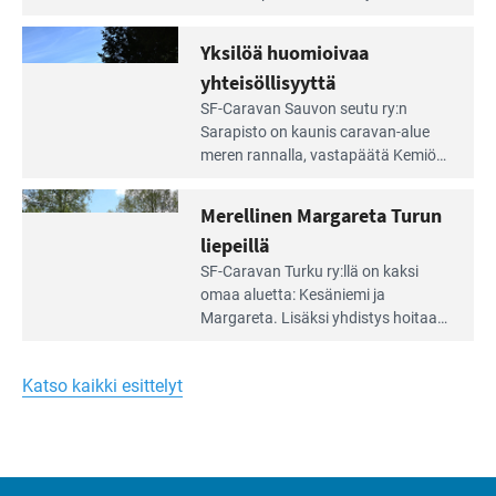
Meren
vuokrannut käyttöön­sä osan
äärellä
kunnan viiden hehtaarin
Yksilöä huomioivaa
ja
virkistysalueesta.
vehreän
yhteisöllisyyttä
virkistysalueen
Lue
SF-Caravan Sauvon seutu ry:n
laidalla
Leirintäoppaan
Sarapisto on kaunis caravan-alue
artikkeli:
meren rannalla, vasta­päätä Kemiön
Yksilöä
saarta. Alueella on 130 sähköllä
huomioivaa
varustettua caravan-paik­kaa sekä
Merellinen Margareta Turun
yhteisöllisyyttä
kymmenen paikkaa ilman sähköä.
liepeillä
Lue
SF-Caravan Turku ry:llä on kaksi
Leirintäoppaan
omaa aluet­ta: Kesäniemi ja
artikkeli:
Margareta. Lisäksi yhdis­tys hoitaa
Merellinen
Ruissalo Campingin talvialue­
Margareta
toimintaa.
Turun
Katso kaikki esittelyt
liepeillä