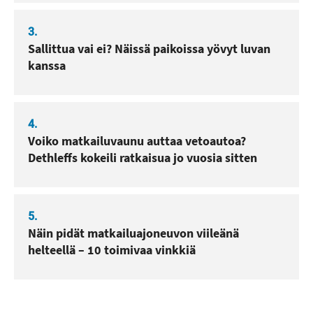
3.
Sallittua vai ei? Näissä paikoissa yövyt luvan
kanssa
4.
Voiko matkailuvaunu auttaa vetoautoa?
Dethleffs kokeili ratkaisua jo vuosia sitten
5.
Näin pidät matkailuajoneuvon viileänä
helteellä – 10 toimivaa vinkkiä