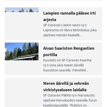
Lampien rannalla pääsee irti
arjesta
Lue
SF-Caravan Liedon seutu ry:n
Leirintäoppaan
Leporanta on tilava leirintäalue, joka
artikkeli:
sijaitsee metsän kes­kellä
Lampien
kirkasvetisen lammen ympärillä. –
rannalla
Lampi on upea ja puhdas, ja se
Aivan Saariston Rengastien
pääsee
tarjoaa ympäris­töineen kauniit
irti
portilla
maisemat ja loistavat virkistäytymis­
arjesta
Lue
mahdollisuudet.
Kuusisto on SF-Caravan Kaarina
Leirintäoppaan
ry:n oma alue meren äärellä
artikkeli:
Kuusiston saarella. Pie­nehkö
Aivan
caravan-alue on lapsiystävällinen,
Saariston
rauhallinen ja silmiinpistävän siisti.
Meren äärellä ja vehreän
Rengastien
portilla
virkistysalueen laidalla
Lue
SF-Caravan Piikkiö ry:n Harvaluoto
Leirintäoppaan
sijait­see Harvaluodon saarella Turun
artikkeli:
kaakkois­puolella. Yhdistys on