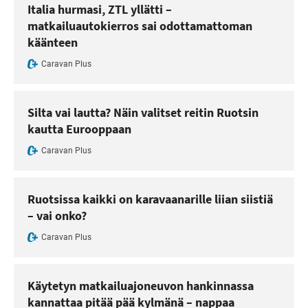
Italia hurmasi, ZTL yllätti –
matkailuautokierros sai odottamattoman
käänteen
Caravan Plus
Silta vai lautta? Näin valitset reitin Ruotsin
kautta Eurooppaan
Caravan Plus
Ruotsissa kaikki on karavaanarille liian siistiä
– vai onko?
Caravan Plus
Käytetyn matkailuajoneuvon hankinnassa
kannattaa pitää pää kylmänä – nappaa