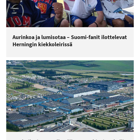
Aurinkoa ja lumisotaa – Suomi-fanit ilottelevat
Herningin kiekkoleirissä