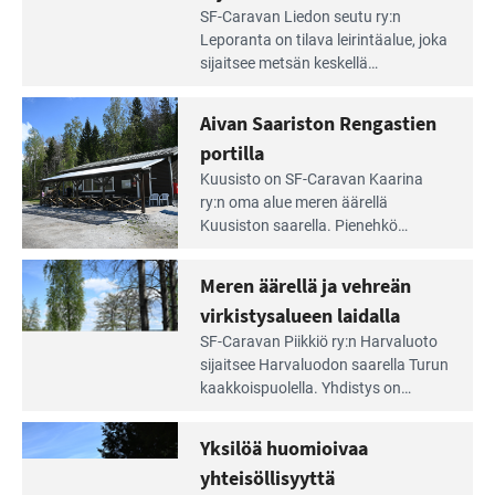
Lue
SF-Caravan Liedon seutu ry:n
Leirintäoppaan
Leporanta on tilava leirintäalue, joka
artikkeli:
sijaitsee metsän kes­kellä
Lampien
kirkasvetisen lammen ympärillä. –
rannalla
Lampi on upea ja puhdas, ja se
Aivan Saariston Rengastien
pääsee
tarjoaa ympäris­töineen kauniit
irti
portilla
maisemat ja loistavat virkistäytymis­
arjesta
Lue
mahdollisuudet.
Kuusisto on SF-Caravan Kaarina
Leirintäoppaan
ry:n oma alue meren äärellä
artikkeli:
Kuusiston saarella. Pie­nehkö
Aivan
caravan-alue on lapsiystävällinen,
Saariston
rauhallinen ja silmiinpistävän siisti.
Meren äärellä ja vehreän
Rengastien
portilla
virkistysalueen laidalla
Lue
SF-Caravan Piikkiö ry:n Harvaluoto
Leirintäoppaan
sijait­see Harvaluodon saarella Turun
artikkeli:
kaakkois­puolella. Yhdistys on
Meren
vuokrannut käyttöön­sä osan
äärellä
kunnan viiden hehtaarin
Yksilöä huomioivaa
ja
virkistysalueesta.
vehreän
yhteisöllisyyttä
virkistysalueen