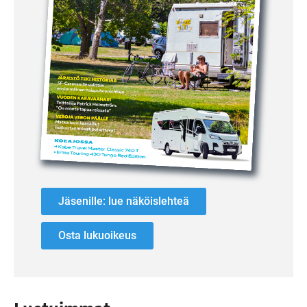
Jäsenille: lue näköislehteä
Osta lukuoikeus