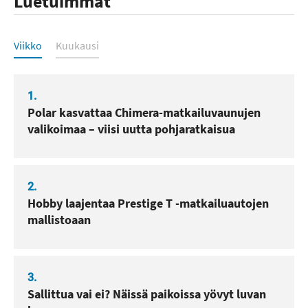
Luetuimmat
Luetuimmat
Viikko
Kuukausi
1.
Polar kasvattaa Chimera-matkailuvaunujen
valikoimaa – viisi uutta pohjaratkaisua
2.
Hobby laajentaa Prestige T -matkailuautojen
mallistoaan
3.
Sallittua vai ei? Näissä paikoissa yövyt luvan