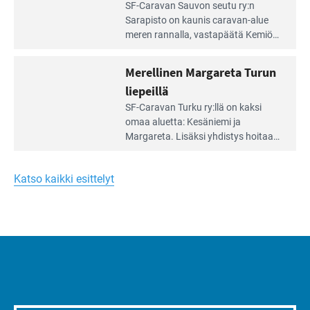
Lue
SF-Caravan Sauvon seutu ry:n
laidalla
Leirintäoppaan
Sarapisto on kaunis caravan-alue
artikkeli:
meren rannalla, vasta­päätä Kemiön
Yksilöä
saarta. Alueella on 130 sähköllä
huomioivaa
varustettua caravan-paik­kaa sekä
Merellinen Margareta Turun
yhteisöllisyyttä
kymmenen paikkaa ilman sähköä.
liepeillä
Lue
SF-Caravan Turku ry:llä on kaksi
Leirintäoppaan
omaa aluet­ta: Kesäniemi ja
artikkeli:
Margareta. Lisäksi yhdis­tys hoitaa
Merellinen
Ruissalo Campingin talvialue­
Margareta
toimintaa.
Turun
Katso kaikki esittelyt
liepeillä