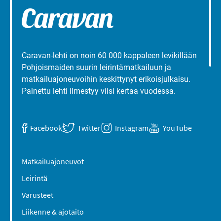
Caravan-lehti on noin 60 000 kappaleen levikillään
Pohjoismaiden suurin leirintämatkailuun ja
matkailuajoneuvoihin keskittynyt erikoisjulkaisu.
Painettu lehti ilmestyy viisi kertaa vuodessa.
Facebook
Twitter
Instagram
YouTube
Matkailuajoneuvot
Leirintä
Varusteet
Liikenne & ajotaito