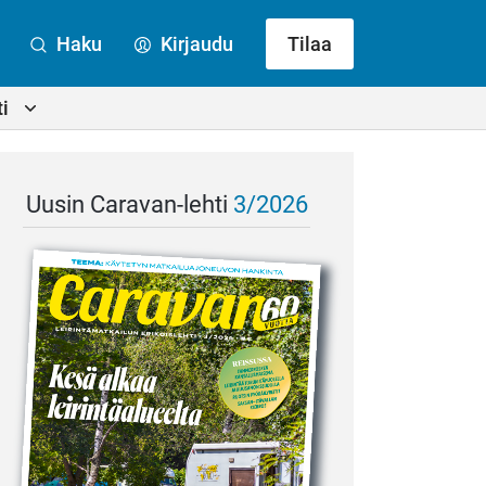
Haku
Kirjaudu
Tilaa
i
Uusin Caravan-lehti
3/2026