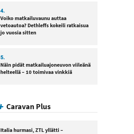
4.
Voiko matkailuvaunu auttaa
vetoautoa? Dethleffs kokeili ratkaisua
jo vuosia sitten
5.
Näin pidät matkailuajoneuvon viileänä
helteellä – 10 toimivaa vinkkiä
Caravan Plus
Italia hurmasi, ZTL yllätti –