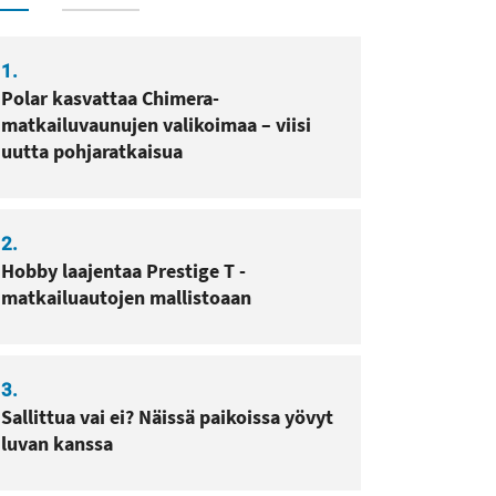
1.
Polar kasvattaa Chimera-
matkailuvaunujen valikoimaa – viisi
uutta pohjaratkaisua
2.
Hobby laajentaa Prestige T -
matkailuautojen mallistoaan
3.
Sallittua vai ei? Näissä paikoissa yövyt
luvan kanssa