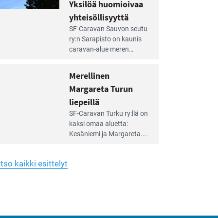
hreän
Yksilöä huomioivaa
rkistysalueen
käyttöön­sä osan kunnan
yhteisöllisyyttä
idalla
viiden hehtaarin
e
virkistysalueesta.
SF-Caravan Sauvon seutu
irintäoppaan
ry:n Sarapisto on kaunis
tikkeli:
caravan-alue meren
silöä
rannalla, vasta­päätä
omioivaa
Kemiön saarta. Alueella
Merellinen
teisöllisyyttä
on 130 sähköllä
Margareta Turun
varustettua caravan-paik­
kaa sekä kymmenen
liepeillä
e
paikkaa ilman sähköä.
SF-Caravan Turku ry:llä on
irintäoppaan
kaksi omaa aluet­ta:
tikkeli:
Kesäniemi ja Margareta.
rellinen
rgareta
Lisäksi yhdis­tys hoitaa
urun
Ruissalo Campingin
epeillä
tso kaikki esittelyt
talvialue­toimintaa.