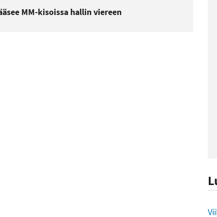
ääsee MM-kisoissa hallin viereen
L
L
Vi