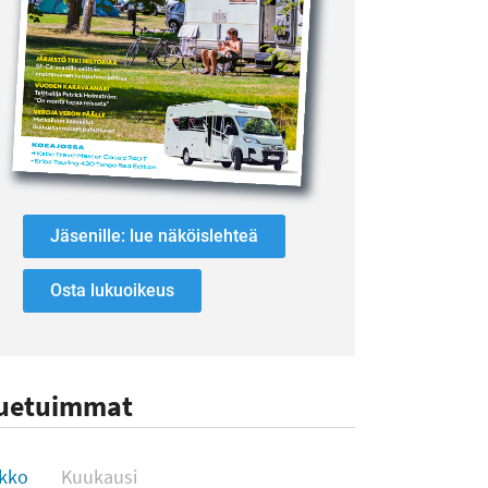
Jäsenille: lue näköislehteä
Osta lukuoikeus
uetuimmat
uetuimmat
ikko
Kuukausi