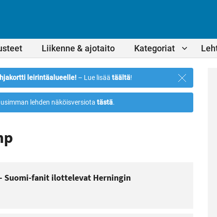
usteet
Liikenne & ajotaito
Kategoriat
Leht
Sulje
hjakortti leirintäalueelle!
– Lue lisää
täältä
!
ilmoitus
usimman lehden näköisversiota
tästä
.
mp
– Suomi-fanit ilottelevat Herningin