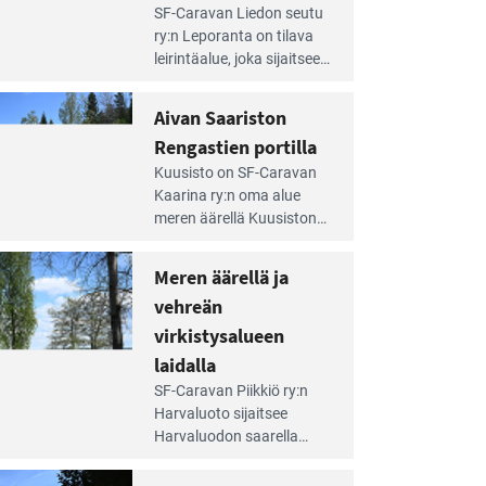
e
SF-Caravan Liedon seutu
irintäoppaan
ry:n Leporanta on tilava
tikkeli:
leirintäalue, joka sijaitsee
mpien
metsän kes­kellä
nnalla
kirkasvetisen lammen
Aivan Saariston
äsee
ympärillä. – Lampi on
i
Rengastien portilla
upea ja puhdas, ja se
jesta
e
tarjoaa ympäris­töineen
Kuusisto on SF-Caravan
irintäoppaan
kauniit maisemat ja
Kaarina ry:n oma alue
tikkeli:
loistavat virkistäytymis­
meren äärellä Kuusiston
van
mahdollisuudet.
saarella. Pie­nehkö
ariston
caravan-alue on
Meren äärellä ja
ngastien
lapsiystävällinen,
rtilla
vehreän
rauhallinen ja
silmiinpistävän siisti.
virkistysalueen
e
laidalla
irintäoppaan
SF-Caravan Piikkiö ry:n
tikkeli:
Harvaluoto sijait­see
eren
Harvaluodon saarella
rellä
Turun kaakkois­puolella.
Yhdistys on vuokrannut