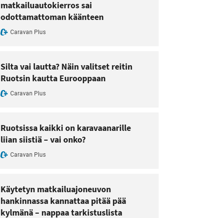
matkailuautokierros sai
odottamattoman käänteen
Caravan Plus
Silta vai lautta? Näin valitset reitin
Ruotsin kautta Eurooppaan
Caravan Plus
Ruotsissa kaikki on karavaanarille
liian siistiä – vai onko?
Caravan Plus
Käytetyn matkailuajoneuvon
hankinnassa kannattaa pitää pää
kylmänä – nappaa tarkistuslista