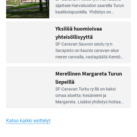
Leirintäoppaan
sijait­see Harvaluodon saarella Turun
artikkeli:
kaakkois­puolella. Yhdistys on
Meren
vuokrannut käyttöön­sä osan
äärellä
kunnan viiden hehtaarin
Yksilöä huomioivaa
ja
virkistysalueesta.
vehreän
yhteisöllisyyttä
virkistysalueen
Lue
SF-Caravan Sauvon seutu ry:n
laidalla
Leirintäoppaan
Sarapisto on kaunis caravan-alue
artikkeli:
meren rannalla, vasta­päätä Kemiön
Yksilöä
saarta. Alueella on 130 sähköllä
huomioivaa
varustettua caravan-paik­kaa sekä
Merellinen Margareta Turun
yhteisöllisyyttä
kymmenen paikkaa ilman sähköä.
liepeillä
Lue
SF-Caravan Turku ry:llä on kaksi
Leirintäoppaan
omaa aluet­ta: Kesäniemi ja
artikkeli:
Margareta. Lisäksi yhdis­tys hoitaa
Merellinen
Ruissalo Campingin talvialue­
Margareta
toimintaa.
Turun
Katso kaikki esittelyt
liepeillä