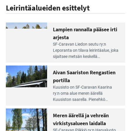
Leirintäalueiden esittelyt
Lampien rannalla pääsee irti
arjesta
Lue
SF-Caravan Liedon seutu ry:n
Leirintäoppaan
Leporanta on tilava leirintäalue, joka
artikkeli:
sijaitsee metsän kes­kellä
Lampien
kirkasvetisen lammen ympärillä. –
rannalla
Lampi on upea ja puhdas, ja se
Aivan Saariston Rengastien
pääsee
tarjoaa ympäris­töineen kauniit
irti
portilla
maisemat ja loistavat virkistäytymis­
arjesta
Lue
mahdollisuudet.
Kuusisto on SF-Caravan Kaarina
Leirintäoppaan
ry:n oma alue meren äärellä
artikkeli:
Kuusiston saarella. Pie­nehkö
Aivan
caravan-alue on lapsiystävällinen,
Saariston
rauhallinen ja silmiinpistävän siisti.
Meren äärellä ja vehreän
Rengastien
portilla
virkistysalueen laidalla
Lue
SF-Caravan Piikkiö ry:n Harvaluoto