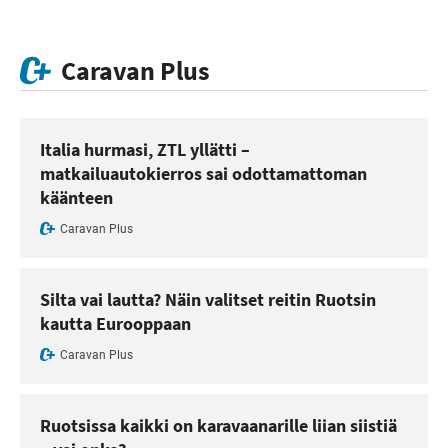
Caravan Plus
Italia hurmasi, ZTL yllätti –
matkailuautokierros sai odottamattoman
käänteen
Caravan Plus
Silta vai lautta? Näin valitset reitin Ruotsin
kautta Eurooppaan
Caravan Plus
Ruotsissa kaikki on karavaanarille liian siistiä