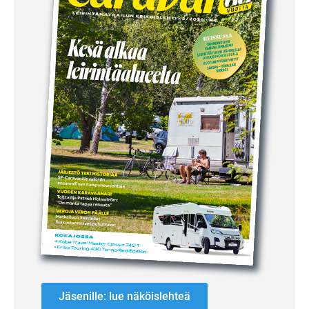
Jäsenille: lue näköislehteä