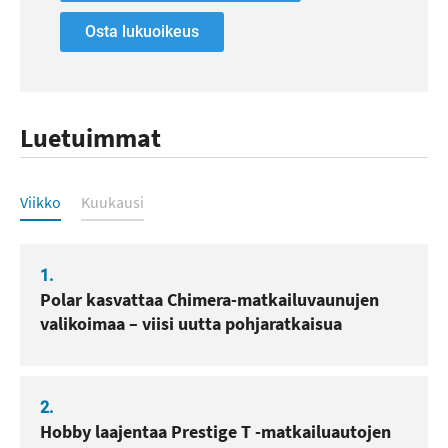
Osta lukuoikeus
Luetuimmat
Luetuimmat
Viikko
Kuukausi
1.
Polar kasvattaa Chimera-matkailuvaunujen
valikoimaa – viisi uutta pohjaratkaisua
2.
Hobby laajentaa Prestige T -matkailuautojen