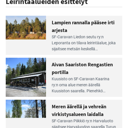
Leirintäalueiden esittelyt
Lampien rannalla pääsee irti
arjesta
Lue
SF-Caravan Liedon seutu ry:n
Leirintäoppaan
Leporanta on tilava leirintäalue, joka
artikkeli:
sijaitsee metsän kes­kellä
Lampien
kirkasvetisen lammen ympärillä. –
rannalla
Lampi on upea ja puhdas, ja se
Aivan Saariston Rengastien
pääsee
tarjoaa ympäris­töineen kauniit
irti
portilla
maisemat ja loistavat virkistäytymis­
arjesta
Lue
mahdollisuudet.
Kuusisto on SF-Caravan Kaarina
Leirintäoppaan
ry:n oma alue meren äärellä
artikkeli:
Kuusiston saarella. Pie­nehkö
Aivan
caravan-alue on lapsiystävällinen,
Saariston
rauhallinen ja silmiinpistävän siisti.
Meren äärellä ja vehreän
Rengastien
portilla
virkistysalueen laidalla
Lue
SF-Caravan Piikkiö ry:n Harvaluoto
Leirintäoppaan
sijait­see Harvaluodon saarella Turun