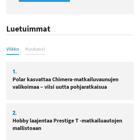
Luetuimmat
Luetuimmat
Viikko
Kuukausi
1.
Polar kasvattaa Chimera-matkailuvaunujen
valikoimaa – viisi uutta pohjaratkaisua
2.
Hobby laajentaa Prestige T -matkailuautojen
mallistoaan