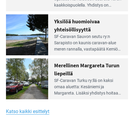
artikkeli:
kaakkois­puolella. Yhdistys on
Meren
vuokrannut käyttöön­sä osan
äärellä
kunnan viiden hehtaarin
Yksilöä huomioivaa
ja
virkistysalueesta.
vehreän
yhteisöllisyyttä
virkistysalueen
Lue
SF-Caravan Sauvon seutu ry:n
laidalla
Leirintäoppaan
Sarapisto on kaunis caravan-alue
artikkeli:
meren rannalla, vasta­päätä Kemiön
Yksilöä
saarta. Alueella on 130 sähköllä
huomioivaa
varustettua caravan-paik­kaa sekä
Merellinen Margareta Turun
yhteisöllisyyttä
kymmenen paikkaa ilman sähköä.
liepeillä
Lue
SF-Caravan Turku ry:llä on kaksi
Leirintäoppaan
omaa aluet­ta: Kesäniemi ja
artikkeli:
Margareta. Lisäksi yhdis­tys hoitaa
Merellinen
Ruissalo Campingin talvialue­
Margareta
toimintaa.
Turun
Katso kaikki esittelyt
liepeillä