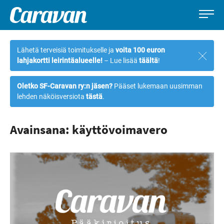
Caravan-
Leirintämatkailun
Siirry
lehti
erikoislehti
suoraan
Lähetä terveisiä toimitukselle ja
voita 100 euron
Sulje
sisältöön
lahjakortti leirintäalueelle!
– Lue lisää
täältä
!
ilmoi
Oletko SF-Caravan ry:n jäsen?
Pääset lukemaan uusimman
lehden näköisversiota
tästä
.
Avainsana: käyttövoimavero