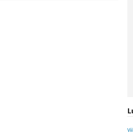
L
L
Vi