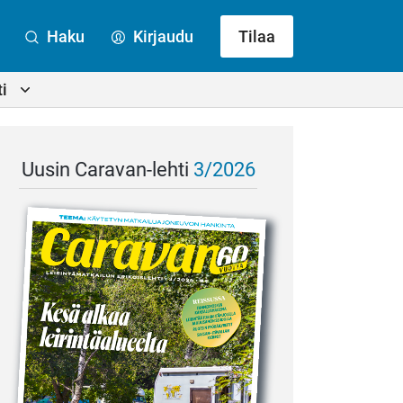
Haku
Kirjaudu
Tilaa
i
Uusin Caravan-lehti
3/2026