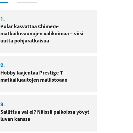
1.
Polar kasvattaa Chimera-
matkailuvaunujen valikoimaa – viisi
uutta pohjaratkaisua
2.
Hobby laajentaa Prestige T -
matkailuautojen mallistoaan
3.
Sallittua vai ei? Näissä paikoissa yövyt
luvan kanssa