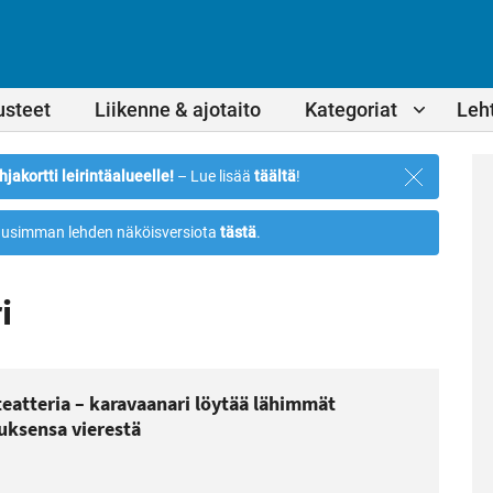
usteet
Liikenne & ajotaito
Kategoriat
Leht
Sulje
hjakortti leirintäalueelle!
– Lue lisää
täältä
!
ilmoitus
usimman lehden näköisversiota
tästä
.
i
eatteria – karavaanari löytää lähimmät
uksensa vierestä