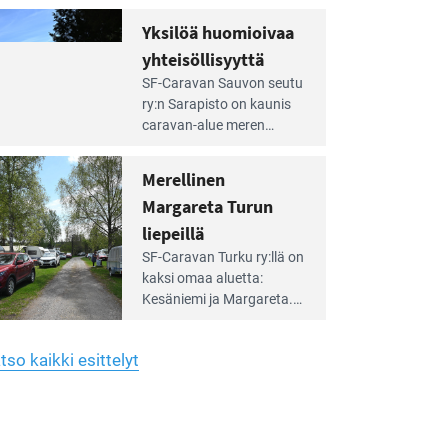
Yhdistys on vuokrannut
hreän
Yksilöä huomioivaa
rkistysalueen
käyttöön­sä osan kunnan
yhteisöllisyyttä
idalla
viiden hehtaarin
e
virkistysalueesta.
SF-Caravan Sauvon seutu
irintäoppaan
ry:n Sarapisto on kaunis
tikkeli:
caravan-alue meren
silöä
rannalla, vasta­päätä
omioivaa
Kemiön saarta. Alueella
Merellinen
teisöllisyyttä
on 130 sähköllä
Margareta Turun
varustettua caravan-paik­
kaa sekä kymmenen
liepeillä
e
paikkaa ilman sähköä.
SF-Caravan Turku ry:llä on
irintäoppaan
kaksi omaa aluet­ta:
tikkeli:
Kesäniemi ja Margareta.
rellinen
rgareta
Lisäksi yhdis­tys hoitaa
urun
Ruissalo Campingin
epeillä
tso kaikki esittelyt
talvialue­toimintaa.