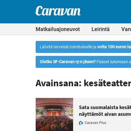
Leirintämatkailun
Siirry
suoraan
erikoislehti
Caravan-
sisältöön
lehti
Matkailuajoneuvot
Leirintä
Var
Lähetä terveisiä toimitukselle ja
voita 100 euron la
Oletko SF-Caravan ry:n jäsen?
Pääset lukemaan u
Avainsana: kesäteatter
Sata suomalaista kesät
näyttämöt aivan asum
Caravan Plus