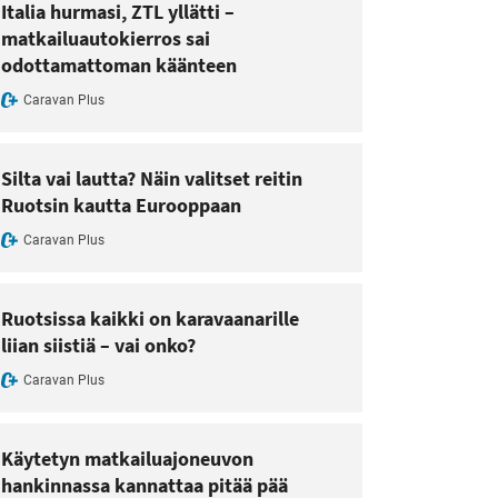
Italia hurmasi, ZTL yllätti –
matkailuautokierros sai
odottamattoman käänteen
Caravan Plus
Silta vai lautta? Näin valitset reitin
Ruotsin kautta Eurooppaan
Caravan Plus
Ruotsissa kaikki on karavaanarille
liian siistiä – vai onko?
Caravan Plus
Käytetyn matkailuajoneuvon
hankinnassa kannattaa pitää pää