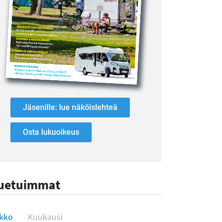
Jäsenille: lue näköislehteä
Osta lukuoikeus
uetuimmat
uetuimmat
ikko
Kuukausi