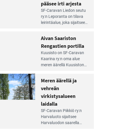
pääsee irti arjesta
e
SF-Caravan Liedon seutu
irintäoppaan
ry:n Leporanta on tilava
tikkeli:
leirintäalue, joka sijaitsee
mpien
metsän kes­kellä
nnalla
kirkasvetisen lammen
Aivan Saariston
äsee
ympärillä. – Lampi on
i
Rengastien portilla
upea ja puhdas, ja se
jesta
e
tarjoaa ympäris­töineen
Kuusisto on SF-Caravan
irintäoppaan
kauniit maisemat ja
Kaarina ry:n oma alue
tikkeli:
loistavat virkistäytymis­
meren äärellä Kuusiston
van
mahdollisuudet.
saarella. Pie­nehkö
ariston
caravan-alue on
Meren äärellä ja
ngastien
lapsiystävällinen,
rtilla
vehreän
rauhallinen ja
silmiinpistävän siisti.
virkistysalueen
e
laidalla
irintäoppaan
SF-Caravan Piikkiö ry:n
tikkeli:
Harvaluoto sijait­see
eren
Harvaluodon saarella
rellä
Turun kaakkois­puolella.