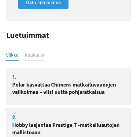
Osta lukuoikeus
Luetuimmat
Luetuimmat
Viikko
Kuukausi
1.
Polar kasvattaa Chimera-matkailuvaunujen
valikoimaa – viisi uutta pohjaratkaisua
2.
Hobby laajentaa Prestige T -matkailuautojen
mallistoaan