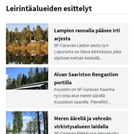
Leirintäalueiden esittelyt
Lampien rannalla pääsee irti
arjesta
Lue
SF-Caravan Liedon seutu ry:n
Leirintäoppaan
Leporanta on tilava leirintäalue, joka
artikkeli:
sijaitsee metsän kes­kellä
Lampien
kirkasvetisen lammen ympärillä. –
rannalla
Lampi on upea ja puhdas, ja se
Aivan Saariston Rengastien
pääsee
tarjoaa ympäris­töineen kauniit
irti
portilla
maisemat ja loistavat virkistäytymis­
arjesta
Lue
mahdollisuudet.
Kuusisto on SF-Caravan Kaarina
Leirintäoppaan
ry:n oma alue meren äärellä
artikkeli:
Kuusiston saarella. Pie­nehkö
Aivan
caravan-alue on lapsiystävällinen,
Saariston
rauhallinen ja silmiinpistävän siisti.
Meren äärellä ja vehreän
Rengastien
portilla
virkistysalueen laidalla
Lue
SF-Caravan Piikkiö ry:n Harvaluoto