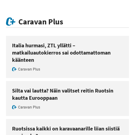
Caravan Plus
Italia hurmasi, ZTL yllätti –
matkailuautokierros sai odottamattoman
käänteen
Caravan Plus
Silta vai lautta? Näin valitset reitin Ruotsin
kautta Eurooppaan
Caravan Plus
Ruotsissa kaikki on karavaanarille liian siistiä