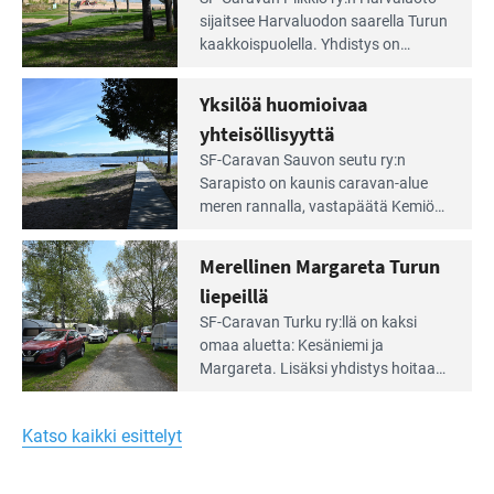
Leirintäoppaan
sijait­see Harvaluodon saarella Turun
artikkeli:
kaakkois­puolella. Yhdistys on
Meren
vuokrannut käyttöön­sä osan
äärellä
kunnan viiden hehtaarin
Yksilöä huomioivaa
ja
virkistysalueesta.
vehreän
yhteisöllisyyttä
virkistysalueen
Lue
SF-Caravan Sauvon seutu ry:n
laidalla
Leirintäoppaan
Sarapisto on kaunis caravan-alue
artikkeli:
meren rannalla, vasta­päätä Kemiön
Yksilöä
saarta. Alueella on 130 sähköllä
huomioivaa
varustettua caravan-paik­kaa sekä
Merellinen Margareta Turun
yhteisöllisyyttä
kymmenen paikkaa ilman sähköä.
liepeillä
Lue
SF-Caravan Turku ry:llä on kaksi
Leirintäoppaan
omaa aluet­ta: Kesäniemi ja
artikkeli:
Margareta. Lisäksi yhdis­tys hoitaa
Merellinen
Ruissalo Campingin talvialue­
Margareta
toimintaa.
Turun
Katso kaikki esittelyt
liepeillä