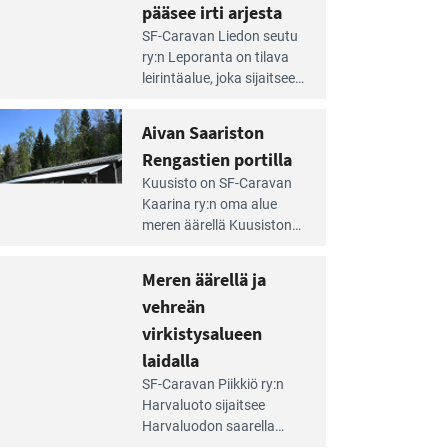
pääsee irti arjesta
e
SF-Caravan Liedon seutu
irintäoppaan
ry:n Leporanta on tilava
tikkeli:
leirintäalue, joka sijaitsee
mpien
metsän kes­kellä
nnalla
kirkasvetisen lammen
Aivan Saariston
äsee
ympärillä. – Lampi on
i
Rengastien portilla
upea ja puhdas, ja se
jesta
e
tarjoaa ympäris­töineen
Kuusisto on SF-Caravan
irintäoppaan
kauniit maisemat ja
Kaarina ry:n oma alue
tikkeli:
loistavat virkistäytymis­
meren äärellä Kuusiston
van
mahdollisuudet.
saarella. Pie­nehkö
ariston
caravan-alue on
Meren äärellä ja
ngastien
lapsiystävällinen,
rtilla
vehreän
rauhallinen ja
silmiinpistävän siisti.
virkistysalueen
e
laidalla
irintäoppaan
SF-Caravan Piikkiö ry:n
tikkeli:
Harvaluoto sijait­see
eren
Harvaluodon saarella
rellä
Turun kaakkois­puolella.