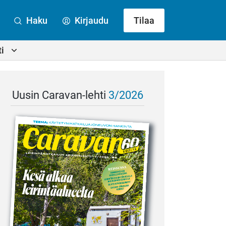
Haku
Kirjaudu
Tilaa
i
Uusin Caravan-lehti
3/2026