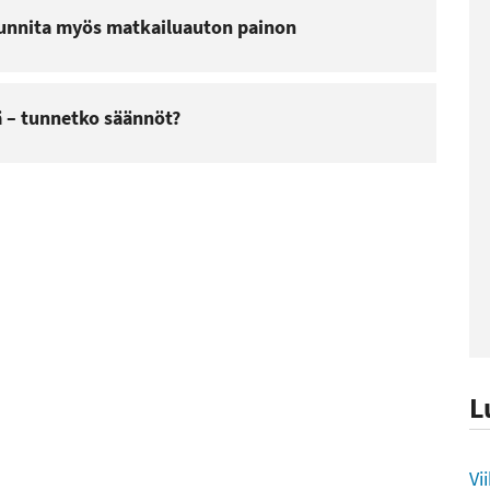
unnita myös matkailuauton painon
ä – tunnetko säännöt?
L
L
Vi