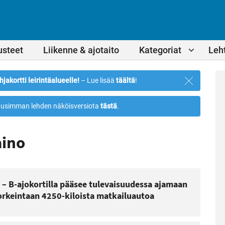
usteet
Liikenne & ajotaito
Kategoriat
Leht
Sulje
hjakortti leirintäalueelle!
– Lue lisää
täältä
!
ilmoitus
usimman lehden näköisversiota
tästä
.
aino
ä – B-ajokortilla pääsee tulevaisuudessa ajamaan
rkeintaan 4250-kiloista matkailuautoa