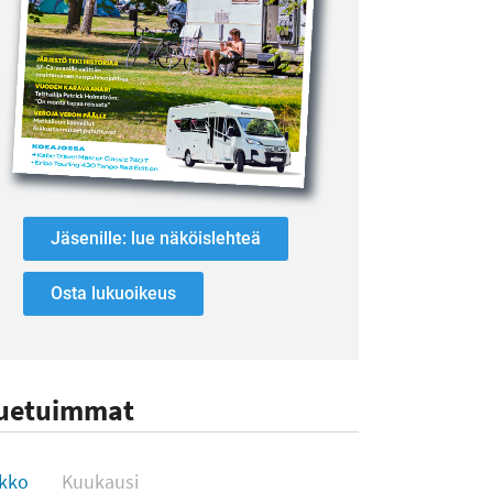
Jäsenille: lue näköislehteä
Osta lukuoikeus
uetuimmat
uetuimmat
ikko
Kuukausi