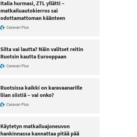
Italia hurmasi, ZTL yllätti –
matkailuautokierros sai
odottamattoman käänteen
Caravan Plus
Silta vai lautta? Näin valitset reitin
Ruotsin kautta Eurooppaan
Caravan Plus
Ruotsissa kaikki on karavaanarille
liian siistiä – vai onko?
Caravan Plus
Käytetyn matkailuajoneuvon
hankinnassa kannattaa pitää pää