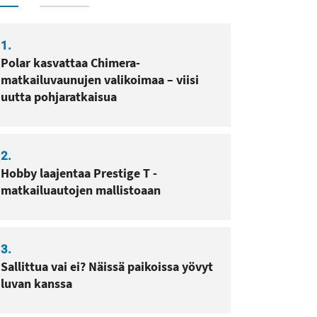
1.
Polar kasvattaa Chimera-
matkailuvaunujen valikoimaa – viisi
uutta pohjaratkaisua
2.
Hobby laajentaa Prestige T -
matkailuautojen mallistoaan
3.
Sallittua vai ei? Näissä paikoissa yövyt
luvan kanssa