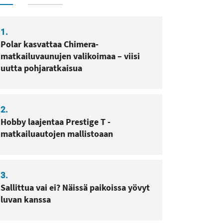
1.
Polar kasvattaa Chimera-
matkailuvaunujen valikoimaa – viisi
uutta pohjaratkaisua
2.
Hobby laajentaa Prestige T -
matkailuautojen mallistoaan
3.
Sallittua vai ei? Näissä paikoissa yövyt
luvan kanssa