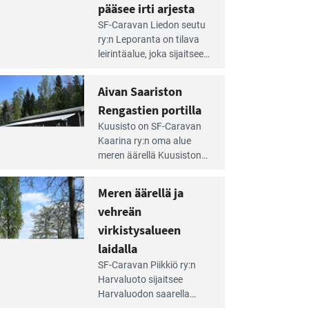
pääsee irti arjesta
e
SF-Caravan Liedon seutu
irintäoppaan
ry:n Leporanta on tilava
tikkeli:
leirintäalue, joka sijaitsee
mpien
metsän kes­kellä
nnalla
kirkasvetisen lammen
Aivan Saariston
äsee
ympärillä. – Lampi on
i
Rengastien portilla
upea ja puhdas, ja se
jesta
e
tarjoaa ympäris­töineen
Kuusisto on SF-Caravan
irintäoppaan
kauniit maisemat ja
Kaarina ry:n oma alue
tikkeli:
loistavat virkistäytymis­
meren äärellä Kuusiston
van
mahdollisuudet.
saarella. Pie­nehkö
ariston
caravan-alue on
Meren äärellä ja
ngastien
lapsiystävällinen,
rtilla
vehreän
rauhallinen ja
silmiinpistävän siisti.
virkistysalueen
e
laidalla
irintäoppaan
SF-Caravan Piikkiö ry:n
tikkeli:
Harvaluoto sijait­see
eren
Harvaluodon saarella
rellä
Turun kaakkois­puolella.