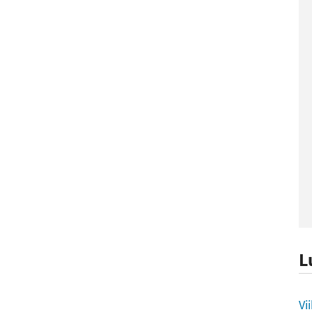
L
L
Vi