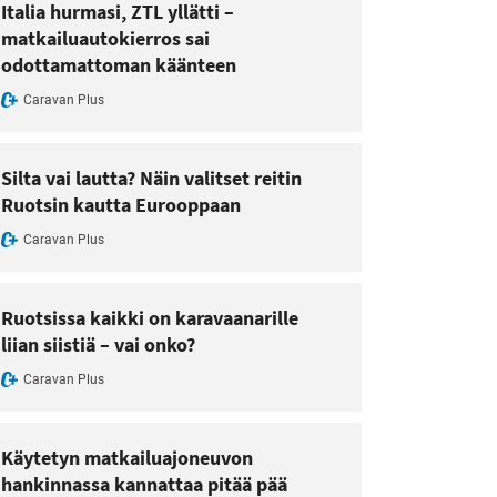
Italia hurmasi, ZTL yllätti –
matkailuautokierros sai
odottamattoman käänteen
Caravan Plus
Silta vai lautta? Näin valitset reitin
Ruotsin kautta Eurooppaan
Caravan Plus
Ruotsissa kaikki on karavaanarille
liian siistiä – vai onko?
Caravan Plus
Käytetyn matkailuajoneuvon
hankinnassa kannattaa pitää pää