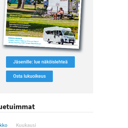
Jäsenille: lue näköislehteä
Osta lukuoikeus
uetuimmat
uetuimmat
ikko
Kuukausi