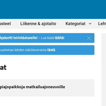
usteet
Liikenne & ajotaito
Kategoriat
Leht
Sulje
hjakortti leirintäalueelle!
– Lue lisää
täältä
!
ilmoitus
usimman lehden näköisversiota
tästä
.
at
läpiajopaikkoja matkailuajoneuvoille