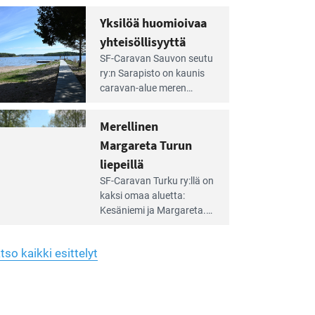
Yhdistys on vuokrannut
hreän
Yksilöä huomioivaa
rkistysalueen
käyttöön­sä osan kunnan
yhteisöllisyyttä
idalla
viiden hehtaarin
e
virkistysalueesta.
SF-Caravan Sauvon seutu
irintäoppaan
ry:n Sarapisto on kaunis
tikkeli:
caravan-alue meren
silöä
rannalla, vasta­päätä
omioivaa
Kemiön saarta. Alueella
Merellinen
teisöllisyyttä
on 130 sähköllä
Margareta Turun
varustettua caravan-paik­
kaa sekä kymmenen
liepeillä
e
paikkaa ilman sähköä.
SF-Caravan Turku ry:llä on
irintäoppaan
kaksi omaa aluet­ta:
tikkeli:
Kesäniemi ja Margareta.
rellinen
rgareta
Lisäksi yhdis­tys hoitaa
urun
Ruissalo Campingin
epeillä
tso kaikki esittelyt
talvialue­toimintaa.