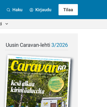
Haku
Kirjaudu
Tilaa
i
Uusin Caravan-lehti
3/2026