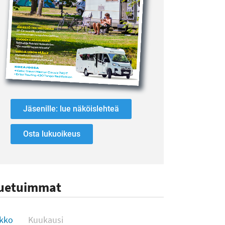
Jäsenille: lue näköislehteä
Osta lukuoikeus
uetuimmat
uetuimmat
ikko
Kuukausi