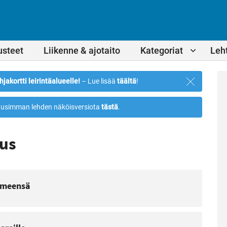
usteet
Liikenne & ajotaito
Kategoriat
Leht
Sulje
hjakortti leirintäalueelle!
– Lue lisää
täältä
!
ilmoitus
usimman lehden näköisversiota
tästä
.
tus
ilmeensä