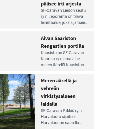
pääsee irti arjesta
e
SF-Caravan Liedon seutu
irintäoppaan
ry:n Leporanta on tilava
tikkeli:
leirintäalue, joka sijaitsee
mpien
metsän kes­kellä
nnalla
kirkasvetisen lammen
Aivan Saariston
äsee
ympärillä. – Lampi on
i
Rengastien portilla
upea ja puhdas, ja se
jesta
e
tarjoaa ympäris­töineen
Kuusisto on SF-Caravan
irintäoppaan
kauniit maisemat ja
Kaarina ry:n oma alue
tikkeli:
loistavat virkistäytymis­
meren äärellä Kuusiston
van
mahdollisuudet.
saarella. Pie­nehkö
ariston
caravan-alue on
Meren äärellä ja
ngastien
lapsiystävällinen,
rtilla
vehreän
rauhallinen ja
silmiinpistävän siisti.
virkistysalueen
e
laidalla
irintäoppaan
SF-Caravan Piikkiö ry:n
tikkeli:
Harvaluoto sijait­see
eren
Harvaluodon saarella
rellä
Turun kaakkois­puolella.