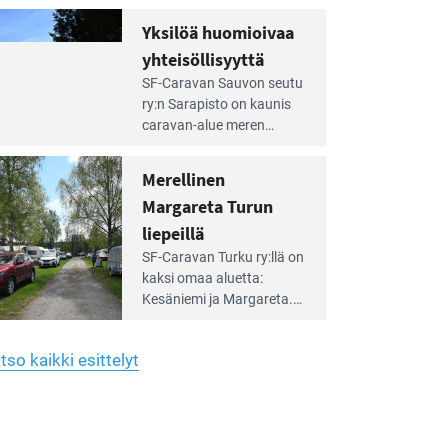
Yhdistys on vuokrannut
hreän
Yksilöä huomioivaa
rkistysalueen
käyttöön­sä osan kunnan
yhteisöllisyyttä
idalla
viiden hehtaarin
e
virkistysalueesta.
SF-Caravan Sauvon seutu
irintäoppaan
ry:n Sarapisto on kaunis
tikkeli:
caravan-alue meren
silöä
rannalla, vasta­päätä
omioivaa
Kemiön saarta. Alueella
Merellinen
teisöllisyyttä
on 130 sähköllä
Margareta Turun
varustettua caravan-paik­
kaa sekä kymmenen
liepeillä
e
paikkaa ilman sähköä.
SF-Caravan Turku ry:llä on
irintäoppaan
kaksi omaa aluet­ta:
tikkeli:
Kesäniemi ja Margareta.
rellinen
rgareta
Lisäksi yhdis­tys hoitaa
urun
Ruissalo Campingin
epeillä
tso kaikki esittelyt
talvialue­toimintaa.