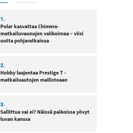
1.
Polar kasvattaa Chimera-
matkailuvaunujen valikoimaa – viisi
uutta pohjaratkaisua
2.
Hobby laajentaa Prestige T -
matkailuautojen mallistoaan
3.
Sallittua vai ei? Näissä paikoissa yövyt
luvan kanssa