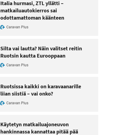
Italia hurmasi, ZTL yllätti –
matkailuautokierros sai
odottamattoman käänteen
Caravan Plus
Silta vai lautta? Näin valitset reitin
Ruotsin kautta Eurooppaan
Caravan Plus
Ruotsissa kaikki on karavaanarille
liian siistiä – vai onko?
Caravan Plus
Käytetyn matkailuajoneuvon
hankinnassa kannattaa pitää pää