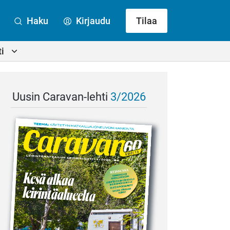
Haku
Kirjaudu
Tilaa
i
Uusin Caravan-lehti
3/2026