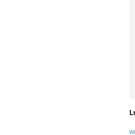
L
L
Vi