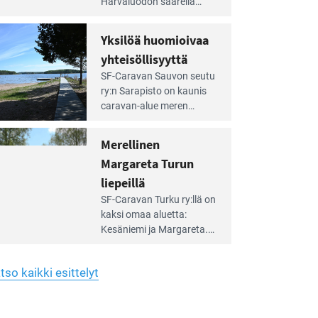
Harvaluodon saarella
rellä
Turun kaakkois­puolella.
Yhdistys on vuokrannut
hreän
Yksilöä huomioivaa
rkistysalueen
käyttöön­sä osan kunnan
yhteisöllisyyttä
idalla
viiden hehtaarin
e
virkistysalueesta.
SF-Caravan Sauvon seutu
irintäoppaan
ry:n Sarapisto on kaunis
tikkeli:
caravan-alue meren
silöä
rannalla, vasta­päätä
omioivaa
Kemiön saarta. Alueella
Merellinen
teisöllisyyttä
on 130 sähköllä
Margareta Turun
varustettua caravan-paik­
kaa sekä kymmenen
liepeillä
e
paikkaa ilman sähköä.
SF-Caravan Turku ry:llä on
irintäoppaan
kaksi omaa aluet­ta:
tikkeli:
Kesäniemi ja Margareta.
rellinen
rgareta
Lisäksi yhdis­tys hoitaa
urun
Ruissalo Campingin
epeillä
tso kaikki esittelyt
talvialue­toimintaa.