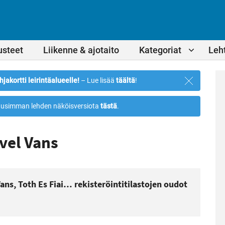
usteet
Liikenne & ajotaito
Kategoriat
Leht
Sulje
hjakortti leirintäalueelle!
– Lue lisää
täältä
!
ilmoitus
usimman lehden näköisversiota
tästä
.
vel Vans
Vans, Toth Es Fiai… rekisteröintitilastojen oudot