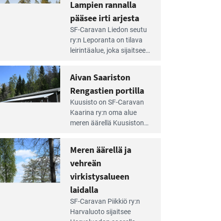
Lampien rannalla
pääsee irti arjesta
e
SF-Caravan Liedon seutu
irintäoppaan
ry:n Leporanta on tilava
tikkeli:
leirintäalue, joka sijaitsee
mpien
metsän kes­kellä
nnalla
kirkasvetisen lammen
Aivan Saariston
äsee
ympärillä. – Lampi on
i
Rengastien portilla
upea ja puhdas, ja se
jesta
e
tarjoaa ympäris­töineen
Kuusisto on SF-Caravan
irintäoppaan
kauniit maisemat ja
Kaarina ry:n oma alue
tikkeli:
loistavat virkistäytymis­
meren äärellä Kuusiston
van
mahdollisuudet.
saarella. Pie­nehkö
ariston
caravan-alue on
Meren äärellä ja
ngastien
lapsiystävällinen,
rtilla
vehreän
rauhallinen ja
silmiinpistävän siisti.
virkistysalueen
e
laidalla
irintäoppaan
SF-Caravan Piikkiö ry:n
tikkeli:
Harvaluoto sijait­see
eren