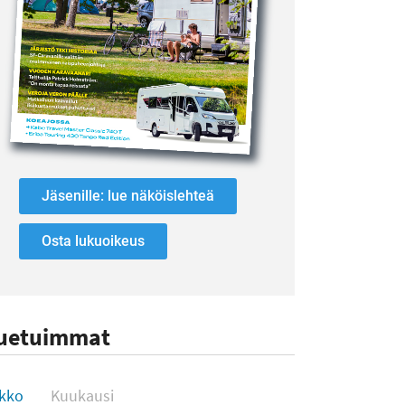
Jäsenille: lue näköislehteä
Osta lukuoikeus
uetuimmat
uetuimmat
ikko
Kuukausi