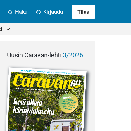
Haku
Kirjaudu
Tilaa
i
Uusin Caravan-lehti
3/2026