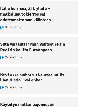
Italia hurmasi, ZTL yllätti –
matkailuautokierros sai
odottamattoman käänteen
Caravan Plus
Silta vai lautta? Näin valitset reitin
Ruotsin kautta Eurooppaan
Caravan Plus
Ruotsissa kaikki on karavaanarille
liian siistiä – vai onko?
Caravan Plus
Käytetyn matkailuajoneuvon