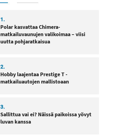
1.
Polar kasvattaa Chimera-
matkailuvaunujen valikoimaa – viisi
uutta pohjaratkaisua
2.
Hobby laajentaa Prestige T -
matkailuautojen mallistoaan
3.
Sallittua vai ei? Näissä paikoissa yövyt
luvan kanssa