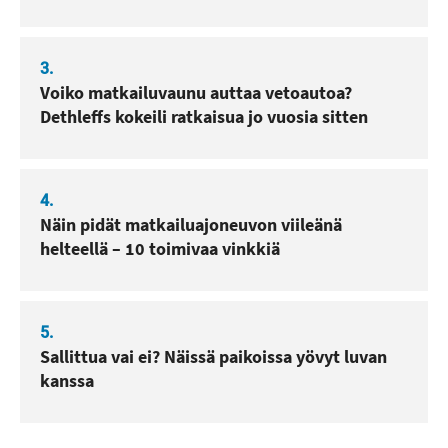
3.
Voiko matkailuvaunu auttaa vetoautoa?
Dethleffs kokeili ratkaisua jo vuosia sitten
4.
Näin pidät matkailuajoneuvon viileänä
helteellä – 10 toimivaa vinkkiä
5.
Sallittua vai ei? Näissä paikoissa yövyt luvan
kanssa