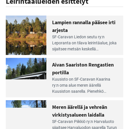
Leirintäalueiden esittelyt
Lampien rannalla pääsee irti
arjesta
Lue
SF-Caravan Liedon seutu ry:n
Leirintäoppaan
Leporanta on tilava leirintäalue, joka
artikkeli:
sijaitsee metsän kes­kellä
Lampien
kirkasvetisen lammen ympärillä. –
rannalla
Lampi on upea ja puhdas, ja se
Aivan Saariston Rengastien
pääsee
tarjoaa ympäris­töineen kauniit
irti
portilla
maisemat ja loistavat virkistäytymis­
arjesta
Lue
mahdollisuudet.
Kuusisto on SF-Caravan Kaarina
Leirintäoppaan
ry:n oma alue meren äärellä
artikkeli:
Kuusiston saarella. Pie­nehkö
Aivan
caravan-alue on lapsiystävällinen,
Saariston
rauhallinen ja silmiinpistävän siisti.
Meren äärellä ja vehreän
Rengastien
portilla
virkistysalueen laidalla
Lue
SF-Caravan Piikkiö ry:n Harvaluoto
Leirintäoppaan
sijait­see Harvaluodon saarella Turun