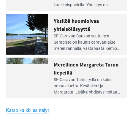
artikkeli:
kaakkois­puolella. Yhdistys on
Meren
vuokrannut käyttöön­sä osan
äärellä
kunnan viiden hehtaarin
Yksilöä huomioivaa
ja
virkistysalueesta.
vehreän
yhteisöllisyyttä
virkistysalueen
Lue
SF-Caravan Sauvon seutu ry:n
laidalla
Leirintäoppaan
Sarapisto on kaunis caravan-alue
artikkeli:
meren rannalla, vasta­päätä Kemiön
Yksilöä
saarta. Alueella on 130 sähköllä
huomioivaa
varustettua caravan-paik­kaa sekä
Merellinen Margareta Turun
yhteisöllisyyttä
kymmenen paikkaa ilman sähköä.
liepeillä
Lue
SF-Caravan Turku ry:llä on kaksi
Leirintäoppaan
omaa aluet­ta: Kesäniemi ja
artikkeli:
Margareta. Lisäksi yhdis­tys hoitaa
Merellinen
Ruissalo Campingin talvialue­
Margareta
toimintaa.
Turun
Katso kaikki esittelyt
liepeillä