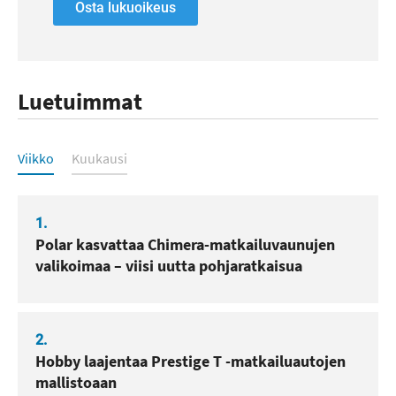
Osta lukuoikeus
Luetuimmat
Luetuimmat
Viikko
Kuukausi
1.
Polar kasvattaa Chimera-matkailuvaunujen
valikoimaa – viisi uutta pohjaratkaisua
2.
Hobby laajentaa Prestige T -matkailuautojen
mallistoaan