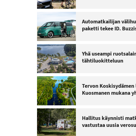
Automatkailijan välihu
paketti tekee ID. Buzzi
Yhä useampi ruotsalai
tähtiluokitteluun
Tervon Koskisydämen le
Kuosmanen mukana yh
Hallitus käynnisti mat
vastustaa uusia veros