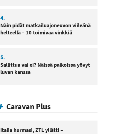
4.
Näin pidät matkailuajoneuvon viileänä
helteellä – 10 toimivaa vinkkiä
5.
Sallittua vai ei? Näissä paikoissa yövyt
luvan kanssa
Caravan Plus
Italia hurmasi, ZTL yllätti –