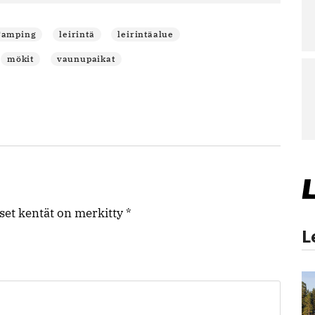
Camping
leirintä
leirintäalue
mökit
vaunupaikat
iset kentät on merkitty
*
L