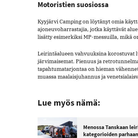
Motoristien suosiossa
Kyyjärvi Camping on löytänyt omia käyttä
ajoneuvoharrastajia, jotka käyttävät al
lisätty esimerkiksi MP-messuilla, mikä 
Leirintäalueen vahvuuksina korostuvat l
järvimaisemat. Pienuus ja retrotunnelma 
tapahtumatarjontaa on hieman vähennett
muassa maalaisjuhannus ja venetsialais
Lue myös nämä:
Menossa Tanskaan leiri
kategorioiden parhaa