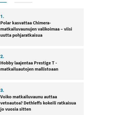
sa
pissa
1.
Polar kasvattaa Chimera-
matkailuvaunujen valikoimaa – viisi
uutta pohjaratkaisua
2.
Hobby laajentaa Prestige T -
matkailuautojen mallistoaan
3.
Voiko matkailuvaunu auttaa
vetoautoa? Dethleffs kokeili ratkaisua
jo vuosia sitten