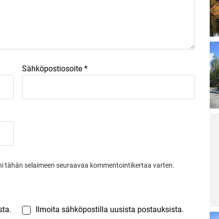
Lu
Le
ar
La
ra
pä
irt
*
Sähköpostiosoite
ar
Lu
Le
ar
Ai
Sa
Re
po
Lu
toni tähän selaimeen seuraavaa kommentointikertaa varten.
Le
ar
M
ää
sta.
Ilmoita sähköpostilla uusista postauksista.
ja