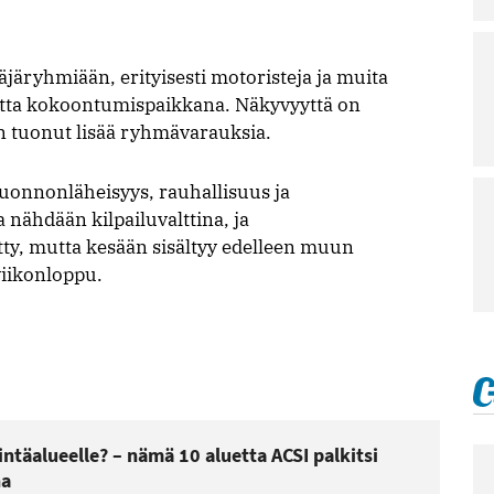
järyhmiään, erityisesti motoristeja ja muita
uetta kokoontumispaikkana. Näkyvyyttä on
on tuonut lisää ryhmävarauksia.
uonnonläheisyys, rauhallisuus ja
nähdään kilpailuvalttina, ja
y, mutta kesään sisältyy edelleen muun
viikonloppu.
ntäalueelle? – nämä 10 aluetta ACSI palkitsi
na