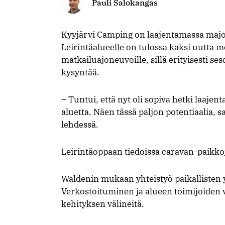
Pauli Salokangas
Kyyjärvi Camping on laajentamassa majoi
Leirintäalueelle on tulossa kaksi uutta m
matkailuajoneuvoille, sillä erityisesti se
kysyntää.
– Tuntui, että nyt oli sopiva hetki laaje
aluetta. Näen tässä paljon potentiaalia, s
lehdessä.
Leirintäoppaan tiedoissa caravan-paikkoja
Waldenin mukaan yhteistyö paikallisten y
Verkostoituminen ja alueen toimijoiden vä
kehityksen välineitä.