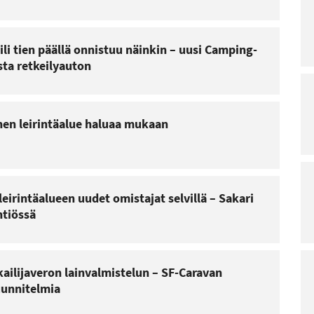
ili tien päällä onnistuu näinkin – uusi Camping-
sta retkeilyauton
nen leirintäalue haluaa mukaan
irintäalueen uudet omistajat selvillä – Sakari
tiössä
kailijaveron lainvalmistelun – SF-Caravan
uunnitelmia