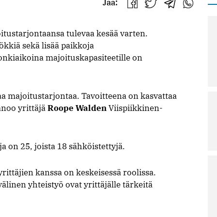
Jaa:
Jaa
Jaa
Jaa
Jaa
Facebookissa
Twitterissä
Telegrammis
WhatsAp
tustarjontaansa tulevaa kesää varten.
ökkiä sekä lisää paikkoja
sonkiaikoina majoituskapasiteetille on
ntaa majoitustarjontaa. Tavoitteena on kasvattaa
anoo yrittäjä
Roope Walden
Viispiikkinen-
 on 25, joista 18 sähköistettyjä.
rittäjien kanssa on keskeisessä roolissa.
linen yhteistyö ovat yrittäjälle tärkeitä