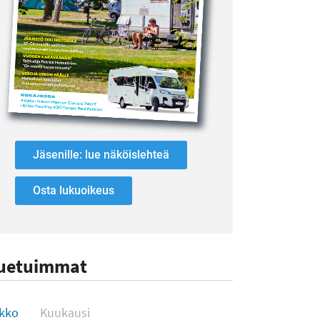
Jäsenille: lue näköislehteä
Osta lukuoikeus
uetuimmat
uetuimmat
ikko
Kuukausi