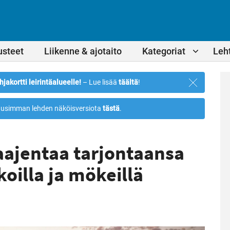
usteet
Liikenne & ajotaito
Kategoriat
Leht
Sulje
hjakortti leirintäalueelle!
– Lue lisää
täältä
!
ilmoitus
usimman lehden näköisversiota
tästä
.
aajentaa tarjontaansa
koilla ja mökeillä