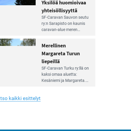
hreän
Yksilöä huomioivaa
rkistysalueen
käyttöön­sä osan kunnan
yhteisöllisyyttä
idalla
viiden hehtaarin
e
virkistysalueesta.
SF-Caravan Sauvon seutu
irintäoppaan
ry:n Sarapisto on kaunis
tikkeli:
caravan-alue meren
silöä
rannalla, vasta­päätä
omioivaa
Kemiön saarta. Alueella
Merellinen
teisöllisyyttä
on 130 sähköllä
Margareta Turun
varustettua caravan-paik­
kaa sekä kymmenen
liepeillä
e
paikkaa ilman sähköä.
SF-Caravan Turku ry:llä on
irintäoppaan
kaksi omaa aluet­ta:
tikkeli:
Kesäniemi ja Margareta.
rellinen
rgareta
Lisäksi yhdis­tys hoitaa
urun
Ruissalo Campingin
epeillä
tso kaikki esittelyt
talvialue­toimintaa.