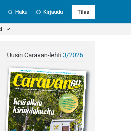
Haku
Kirjaudu
Tilaa
i
Uusin Caravan-lehti
3/2026