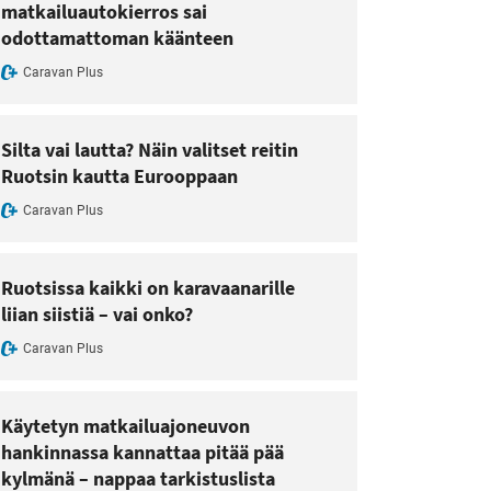
matkailuautokierros sai
odottamattoman käänteen
Caravan Plus
Silta vai lautta? Näin valitset reitin
Ruotsin kautta Eurooppaan
Caravan Plus
Ruotsissa kaikki on karavaanarille
liian siistiä – vai onko?
Caravan Plus
Käytetyn matkailuajoneuvon
hankinnassa kannattaa pitää pää
kylmänä – nappaa tarkistuslista