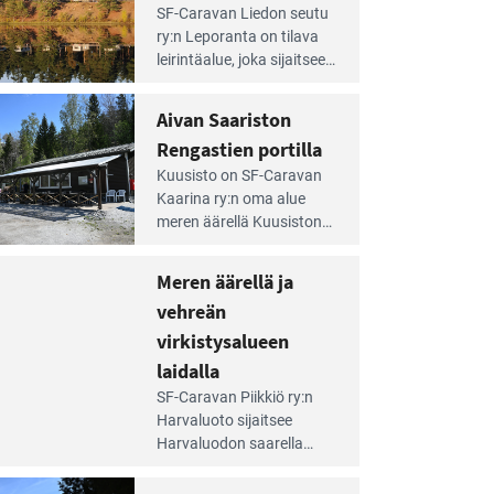
e
SF-Caravan Liedon seutu
irintäoppaan
ry:n Leporanta on tilava
tikkeli:
leirintäalue, joka sijaitsee
mpien
metsän kes­kellä
nnalla
kirkasvetisen lammen
Aivan Saariston
äsee
ympärillä. – Lampi on
i
Rengastien portilla
upea ja puhdas, ja se
jesta
e
tarjoaa ympäris­töineen
Kuusisto on SF-Caravan
irintäoppaan
kauniit maisemat ja
Kaarina ry:n oma alue
tikkeli:
loistavat virkistäytymis­
meren äärellä Kuusiston
van
mahdollisuudet.
saarella. Pie­nehkö
ariston
caravan-alue on
Meren äärellä ja
ngastien
lapsiystävällinen,
rtilla
vehreän
rauhallinen ja
silmiinpistävän siisti.
virkistysalueen
e
laidalla
irintäoppaan
SF-Caravan Piikkiö ry:n
tikkeli:
Harvaluoto sijait­see
eren
Harvaluodon saarella
rellä
Turun kaakkois­puolella.
Yhdistys on vuokrannut