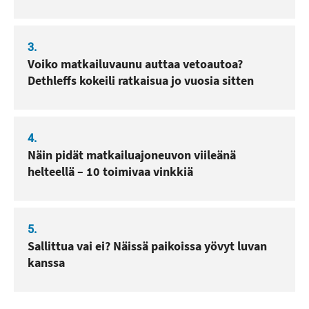
3.
Voiko matkailuvaunu auttaa vetoautoa?
Dethleffs kokeili ratkaisua jo vuosia sitten
4.
Näin pidät matkailuajoneuvon viileänä
helteellä – 10 toimivaa vinkkiä
5.
Sallittua vai ei? Näissä paikoissa yövyt luvan
kanssa