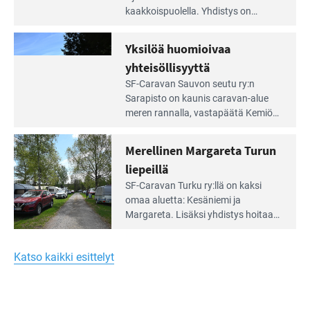
artikkeli:
kaakkois­puolella. Yhdistys on
Meren
vuokrannut käyttöön­sä osan
äärellä
kunnan viiden hehtaarin
Yksilöä huomioivaa
ja
virkistysalueesta.
vehreän
yhteisöllisyyttä
virkistysalueen
Lue
SF-Caravan Sauvon seutu ry:n
laidalla
Leirintäoppaan
Sarapisto on kaunis caravan-alue
artikkeli:
meren rannalla, vasta­päätä Kemiön
Yksilöä
saarta. Alueella on 130 sähköllä
huomioivaa
varustettua caravan-paik­kaa sekä
Merellinen Margareta Turun
yhteisöllisyyttä
kymmenen paikkaa ilman sähköä.
liepeillä
Lue
SF-Caravan Turku ry:llä on kaksi
Leirintäoppaan
omaa aluet­ta: Kesäniemi ja
artikkeli:
Margareta. Lisäksi yhdis­tys hoitaa
Merellinen
Ruissalo Campingin talvialue­
Margareta
toimintaa.
Turun
Katso kaikki esittelyt
liepeillä