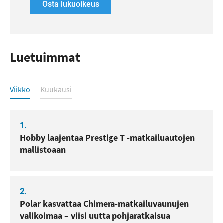
Osta lukuoikeus
Luetuimmat
Luetuimmat
Viikko
Kuukausi
1.
Hobby laajentaa Prestige T -matkailuautojen
mallistoaan
2.
Polar kasvattaa Chimera-matkailuvaunujen
valikoimaa – viisi uutta pohjaratkaisua