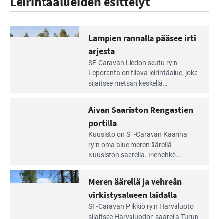
Leirintäalueiden esittelyt
Lampien rannalla pääsee irti
arjesta
Lue
SF-Caravan Liedon seutu ry:n
Leirintäoppaan
Leporanta on tilava leirintäalue, joka
artikkeli:
sijaitsee metsän kes­kellä
Lampien
kirkasvetisen lammen ympärillä. –
rannalla
Lampi on upea ja puhdas, ja se
Aivan Saariston Rengastien
pääsee
tarjoaa ympäris­töineen kauniit
irti
portilla
maisemat ja loistavat virkistäytymis­
arjesta
Lue
mahdollisuudet.
Kuusisto on SF-Caravan Kaarina
Leirintäoppaan
ry:n oma alue meren äärellä
artikkeli:
Kuusiston saarella. Pie­nehkö
Aivan
caravan-alue on lapsiystävällinen,
Saariston
rauhallinen ja silmiinpistävän siisti.
Meren äärellä ja vehreän
Rengastien
portilla
virkistysalueen laidalla
Lue
SF-Caravan Piikkiö ry:n Harvaluoto
Leirintäoppaan
sijait­see Harvaluodon saarella Turun